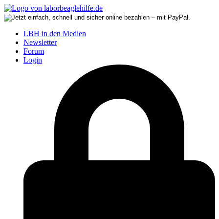
LBH in den Medien
Newsletter
Forum
Login