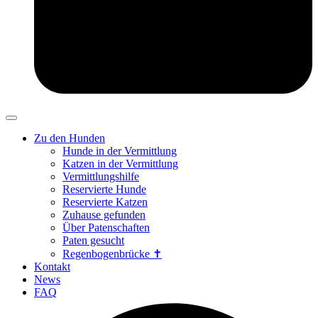
Zu den Hunden
Hunde in der Vermittlung
Katzen in der Vermittlung
Vermittlungshilfe
Reservierte Hunde
Reservierte Katzen
Zuhause gefunden
Über Patenschaften
Paten gesucht
Regenbogenbrücke ✝
Kontakt
News
FAQ