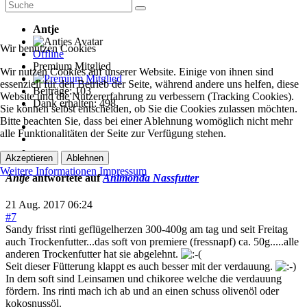
Antje
Wir benutzen Cookies
Offline
Premium Mitglied
Wir nutzen Cookies auf unserer Website. Einige von ihnen sind
essenziell für den Betrieb der Seite, während andere uns helfen, diese
Beiträge: 103
Website und die Nutzererfahrung zu verbessern (Tracking Cookies).
Dank erhalten: 498
Sie können selbst entscheiden, ob Sie die Cookies zulassen möchten.
Bitte beachten Sie, dass bei einer Ablehnung womöglich nicht mehr
alle Funktionalitäten der Seite zur Verfügung stehen.
Akzeptieren
Ablehnen
Weitere Informationen
Impressum
Antje
antwortete auf
Animonda Nassfutter
21 Aug. 2017 06:24
#7
Sandy frisst rinti geflügelherzen 300-400g am tag und seit Freitag
auch Trockenfutter...das soft von premiere (fressnapf) ca. 50g.....alle
anderen Trockenfutter hat sie abgelehnt.
Seit dieser Fütterung klappt es auch besser mit der verdauung.
In dem soft sind Leinsamen und chikoree welche die verdauung
fördern. Ins rinti mach ich ab und an einen schuss olivenöl oder
kokosnussöl.