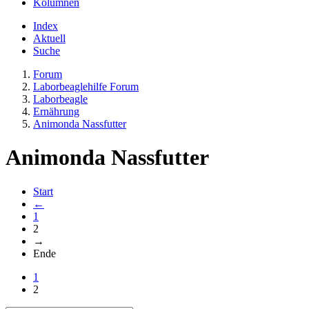
Kolumnen
Index
Aktuell
Suche
Forum
Laborbeaglehilfe Forum
Laborbeagle
Ernährung
Animonda Nassfutter
Animonda Nassfutter
Start
←
1
2
→
Ende
1
2