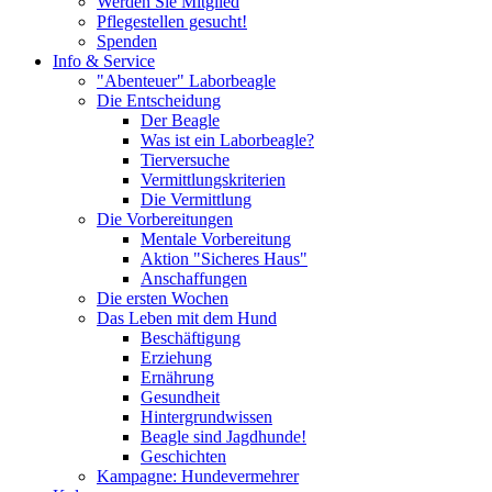
Werden Sie Mitglied
Pflegestellen gesucht!
Spenden
Info & Service
"Abenteuer" Laborbeagle
Die Entscheidung
Der Beagle
Was ist ein Laborbeagle?
Tierversuche
Vermittlungskriterien
Die Vermittlung
Die Vorbereitungen
Mentale Vorbereitung
Aktion "Sicheres Haus"
Anschaffungen
Die ersten Wochen
Das Leben mit dem Hund
Beschäftigung
Erziehung
Ernährung
Gesundheit
Hintergrundwissen
Beagle sind Jagdhunde!
Geschichten
Kampagne: Hundevermehrer