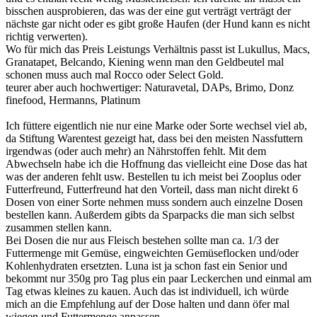
bisschen ausprobieren, das was der eine gut verträgt verträgt der
nächste gar nicht oder es gibt große Haufen (der Hund kann es nicht
richtig verwerten).
Wo für mich das Preis Leistungs Verhältnis passt ist Lukullus, Macs,
Granatapet, Belcando, Kiening wenn man den Geldbeutel mal
schonen muss auch mal Rocco oder Select Gold.
teurer aber auch hochwertiger: Naturavetal, DAPs, Brimo, Donz
finefood, Hermanns, Platinum
Ich füttere eigentlich nie nur eine Marke oder Sorte wechsel viel ab,
da Stiftung Warentest gezeigt hat, dass bei den meisten Nassfuttern
irgendwas (oder auch mehr) an Nährstoffen fehlt. Mit dem
Abwechseln habe ich die Hoffnung das vielleicht eine Dose das hat
was der anderen fehlt usw. Bestellen tu ich meist bei Zooplus oder
Futterfreund, Futterfreund hat den Vorteil, dass man nicht direkt 6
Dosen von einer Sorte nehmen muss sondern auch einzelne Dosen
bestellen kann. Außerdem gibts da Sparpacks die man sich selbst
zusammen stellen kann.
Bei Dosen die nur aus Fleisch bestehen sollte man ca. 1/3 der
Futtermenge mit Gemüse, eingweichten Gemüseflocken und/oder
Kohlenhydraten ersetzten. Luna ist ja schon fast ein Senior und
bekommt nur 350g pro Tag plus ein paar Leckerchen und einmal am
Tag etwas kleines zu kauen. Auch das ist individuell, ich würde
mich an die Empfehlung auf der Dose halten und dann öfer mal
wiegen und Futtermenge anpassen.