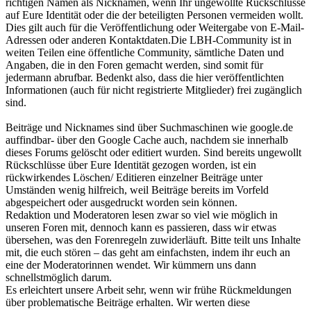
richtigen Namen als Nicknamen, wenn Ihr ungewollte Rückschlüsse
auf Eure Identität oder die der beteiligten Personen vermeiden wollt.
Dies gilt auch für die Veröffentlichung oder Weitergabe von E-Mail-
Adressen oder anderen Kontaktdaten.Die LBH-Community ist in
weiten Teilen eine öffentliche Community, sämtliche Daten und
Angaben, die in den Foren gemacht werden, sind somit für
jedermann abrufbar. Bedenkt also, dass die hier veröffentlichten
Informationen (auch für nicht registrierte Mitglieder) frei zugänglich
sind.
Beiträge und Nicknames sind über Suchmaschinen wie google.de
auffindbar- über den Google Cache auch, nachdem sie innerhalb
dieses Forums gelöscht oder editiert wurden. Sind bereits ungewollt
Rückschlüsse über Eure Identität gezogen worden, ist ein
rückwirkendes Löschen/ Editieren einzelner Beiträge unter
Umständen wenig hilfreich, weil Beiträge bereits im Vorfeld
abgespeichert oder ausgedruckt worden sein können.
Redaktion und Moderatoren lesen zwar so viel wie möglich in
unseren Foren mit, dennoch kann es passieren, dass wir etwas
übersehen, was den Forenregeln zuwiderläuft. Bitte teilt uns Inhalte
mit, die euch stören – das geht am einfachsten, indem ihr euch an
eine der Moderatorinnen wendet. Wir kümmern uns dann
schnellstmöglich darum.
Es erleichtert unsere Arbeit sehr, wenn wir frühe Rückmeldungen
über problematische Beiträge erhalten. Wir werten diese