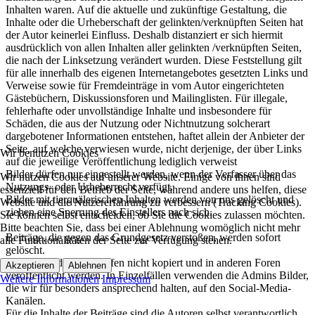
Inhalten waren. Auf die aktuelle und zukünftige Gestaltung, die
Inhalte oder die Urheberschaft der gelinkten/verknüpften Seiten hat
der Autor keinerlei Einfluss. Deshalb distanziert er sich hiermit
ausdrücklich von allen Inhalten aller gelinkten /verknüpften Seiten,
die nach der Linksetzung verändert wurden. Diese Feststellung gilt
für alle innerhalb des eigenen Internetangebotes gesetzten Links und
Verweise sowie für Fremdeinträge in vom Autor eingerichteten
Gästebüchern, Diskussionsforen und Mailinglisten. Für illegale,
fehlerhafte oder unvollständige Inhalte und insbesondere für
Schäden, die aus der Nutzung oder Nichtnutzung solcherart
dargebotener Informationen entstehen, haftet allein der Anbieter der
Seite, auf welche verwiesen wurde, nicht derjenige, der über Links
Wir benutzen Cookies
auf die jeweilige Veröffentlichung lediglich verweist
Bilder dürfen nur eingestellt werden, wenn der Verfasser über das
Wir nutzen Cookies auf unserer Website. Einige von ihnen sind
Nutzungs- oder Urheberrecht verfügt.
essenziell für den Betrieb der Seite, während andere uns helfen, diese
Bilder mit tierquälerischen Inhalten werden von uns gelöscht und
Website und die Nutzererfahrung zu verbessern (Tracking Cookies).
ziehen eine Sperrung des Einstellers nach sich.
Sie können selbst entscheiden, ob Sie die Cookies zulassen möchten.
Bitte beachten Sie, dass bei einer Ablehnung womöglich nicht mehr
Beiträge, die gegen das Grundgesetz verstoßen, werden sofort
alle Funktionalitäten der Seite zur Verfügung stehen.
gelöscht.
Beiträge und Bilder dürfen nicht kopiert und in anderen Foren
Akzeptieren
Ablehnen
veröffentlicht werden. In Einzelfällen verwenden die Admins Bilder,
Weitere Informationen
Impressum
die wir für besonders ansprechend halten, auf den Social-Media-
Kanälen.
Für die Inhalte der Beiträge sind die Autoren selbst verantwortlich.