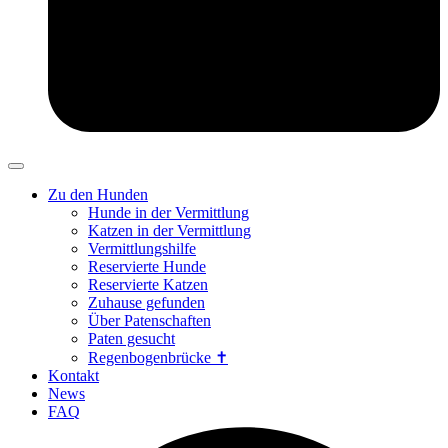
Zu den Hunden
Hunde in der Vermittlung
Katzen in der Vermittlung
Vermittlungshilfe
Reservierte Hunde
Reservierte Katzen
Zuhause gefunden
Über Patenschaften
Paten gesucht
Regenbogenbrücke ✝
Kontakt
News
FAQ