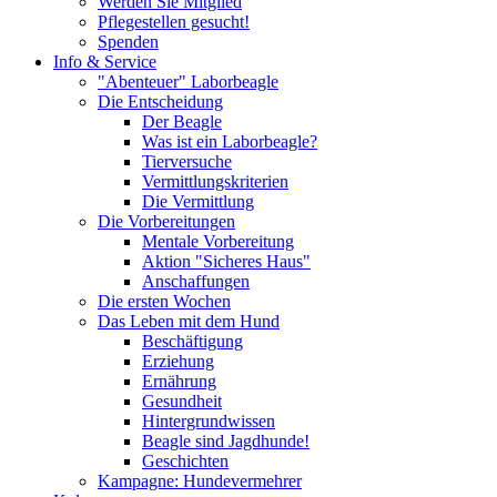
Werden Sie Mitglied
Pflegestellen gesucht!
Spenden
Info & Service
"Abenteuer" Laborbeagle
Die Entscheidung
Der Beagle
Was ist ein Laborbeagle?
Tierversuche
Vermittlungskriterien
Die Vermittlung
Die Vorbereitungen
Mentale Vorbereitung
Aktion "Sicheres Haus"
Anschaffungen
Die ersten Wochen
Das Leben mit dem Hund
Beschäftigung
Erziehung
Ernährung
Gesundheit
Hintergrundwissen
Beagle sind Jagdhunde!
Geschichten
Kampagne: Hundevermehrer