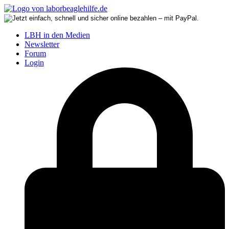
LBH in den Medien
Newsletter
Forum
Login