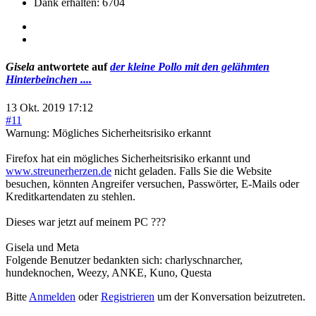
Dank erhalten: 6704
Gisela
antwortete auf
der kleine Pollo mit den gelähmten
Hinterbeinchen ....
13 Okt. 2019 17:12
#11
Warnung: Mögliches Sicherheitsrisiko erkannt
Firefox hat ein mögliches Sicherheitsrisiko erkannt und
www.streunerherzen.de
nicht geladen. Falls Sie die Website
besuchen, könnten Angreifer versuchen, Passwörter, E-Mails oder
Kreditkartendaten zu stehlen.
Dieses war jetzt auf meinem PC ???
Gisela und Meta
Folgende Benutzer bedankten sich:
charlyschnarcher
,
hundeknochen
,
Weezy
,
ANKE
,
Kuno
,
Questa
Bitte
Anmelden
oder
Registrieren
um der Konversation beizutreten.