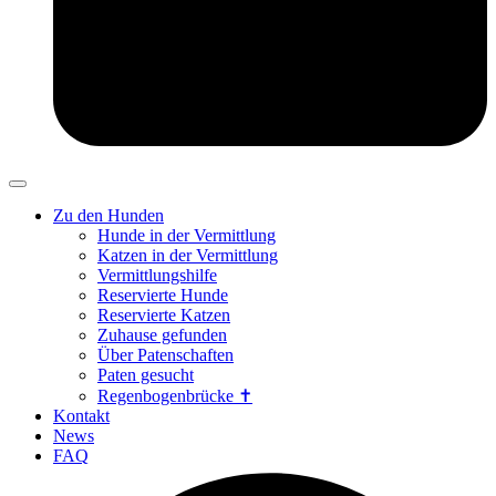
Zu den Hunden
Hunde in der Vermittlung
Katzen in der Vermittlung
Vermittlungshilfe
Reservierte Hunde
Reservierte Katzen
Zuhause gefunden
Über Patenschaften
Paten gesucht
Regenbogenbrücke ✝
Kontakt
News
FAQ