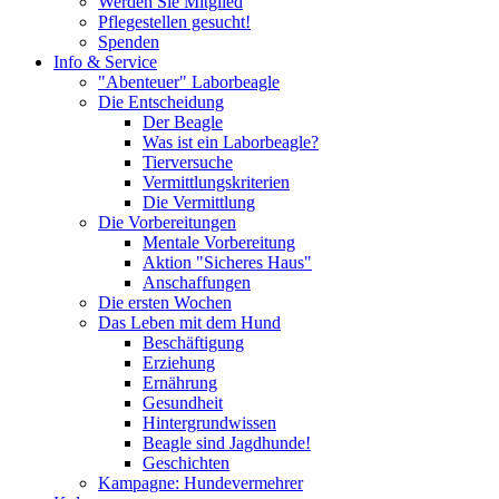
Werden Sie Mitglied
Pflegestellen gesucht!
Spenden
Info & Service
"Abenteuer" Laborbeagle
Die Entscheidung
Der Beagle
Was ist ein Laborbeagle?
Tierversuche
Vermittlungskriterien
Die Vermittlung
Die Vorbereitungen
Mentale Vorbereitung
Aktion "Sicheres Haus"
Anschaffungen
Die ersten Wochen
Das Leben mit dem Hund
Beschäftigung
Erziehung
Ernährung
Gesundheit
Hintergrundwissen
Beagle sind Jagdhunde!
Geschichten
Kampagne: Hundevermehrer