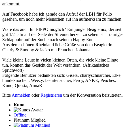
ankommt.
Auf Facebook habe ich gerade den Aufruf der LBH für Pollo
gesehen, um noch mehr Menschen auf ihn aufmerksam zu machen.
Wäre das auch für PIPPO möglich? Ein junger Beaglemix, der seit
gut 1/2 Jahr auf der Seite der Streunerherzen zu sehen ist "Trauriges
Schlappohr auf der Suche nach seinem Happy End"
Aus dem schönen Rheinland liebe Grüße von dem Beagletrio
Charly & Snoopy & Jacko mit Frauchen Johanna
Viele kleine Leute in vielen kleinen Orten, die viele kleine Dinge
tun, können das Gesicht der Welt verändern. (Afrikanisches
Sprichwort)
Folgende Benutzer bedankten sich:
Gisela
,
charlyschnarcher
,
Elke
,
hundeknochen
,
Weezy
,
faehrtensucher
,
Percy
,
ANKE
,
Peaches
,
Kuno
,
Questa
,
AnnaR
Bitte
Anmelden
oder
Registrieren
um der Konversation beizutreten.
Kuno
Offline
Platinum Mitglied