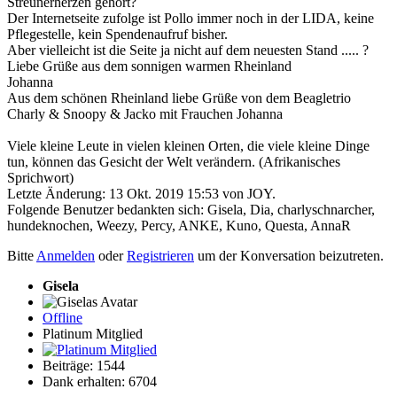
Streunerherzen gehört?
Der Internetseite zufolge ist Pollo immer noch in der LIDA, keine
Pflegestelle, kein Spendenaufruf bisher.
Aber vielleicht ist die Seite ja nicht auf dem neuesten Stand ..... ?
Liebe Grüße aus dem sonnigen warmen Rheinland
Johanna
Aus dem schönen Rheinland liebe Grüße von dem Beagletrio
Charly & Snoopy & Jacko mit Frauchen Johanna
Viele kleine Leute in vielen kleinen Orten, die viele kleine Dinge
tun, können das Gesicht der Welt verändern. (Afrikanisches
Sprichwort)
Letzte Änderung: 13 Okt. 2019 15:53 von
JOY
.
Folgende Benutzer bedankten sich:
Gisela
,
Dia
,
charlyschnarcher
,
hundeknochen
,
Weezy
,
Percy
,
ANKE
,
Kuno
,
Questa
,
AnnaR
Bitte
Anmelden
oder
Registrieren
um der Konversation beizutreten.
Gisela
Offline
Platinum Mitglied
Beiträge: 1544
Dank erhalten: 6704