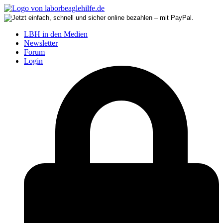
LBH in den Medien
Newsletter
Forum
Login