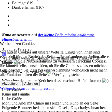
Beiträge: 819
Dank erhalten: 9167
Kuno
antwortete auf
der kleine Pollo mit den gelähmten
Hinterbeinchen ....
Wir benutzen Cookies
31 Juli 2019 22:25
Wir nutzen Cookies auf unserer Website. Einige von ihnen sind
#8
essenziell für den Betrieb der Seite, während andere uns helfen, diese
Wäre super wenn der Spendenaufruf dann hier verlinkt werden
Website und die Nutzererfahrung zu verbessern (Tracking Cookies).
könnte
.
Sie können selbst entscheiden, ob Sie die Cookies zulassen möchten.
Bitte beachten Sie, dass bei einer Ablehnung womöglich nicht mehr
Nicht dass wir es verpassen
.
alle Funktionalitäten der Seite zur Verfügung stehen.
Wünschen dem armen Kerlchen dass er schnell Hilfe bekommt
.
Akzeptieren
Ablehnen
Weitere Informationen
Impressum
Liebe Grüße
Kuno mit Familie
Liebe Grüße
Moni und Andi mit Chiaro im Herzen und Kuno an der Seite
Folgende Benutzer bedankten sich:
Gisela
,
Dia
,
charlyschnarcher
,