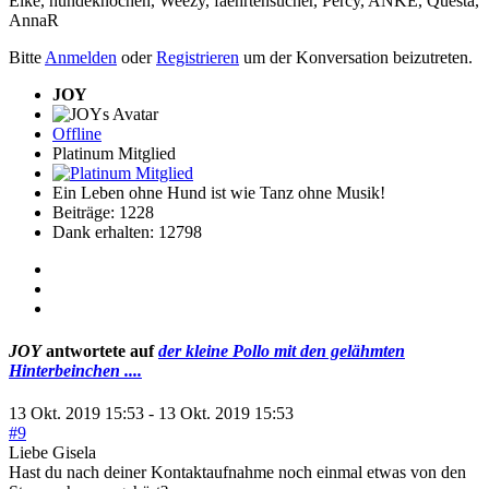
Elke
,
hundeknochen
,
Weezy
,
faehrtensucher
,
Percy
,
ANKE
,
Questa
,
AnnaR
Bitte
Anmelden
oder
Registrieren
um der Konversation beizutreten.
JOY
Offline
Platinum Mitglied
Ein Leben ohne Hund ist wie Tanz ohne Musik!
Beiträge: 1228
Dank erhalten: 12798
JOY
antwortete auf
der kleine Pollo mit den gelähmten
Hinterbeinchen ....
13 Okt. 2019 15:53
-
13 Okt. 2019 15:53
#9
Liebe Gisela
Hast du nach deiner Kontaktaufnahme noch einmal etwas von den