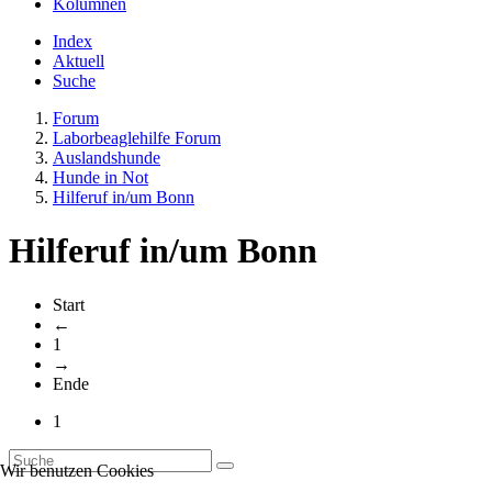
Kolumnen
Index
Aktuell
Suche
Forum
Laborbeaglehilfe Forum
Auslandshunde
Hunde in Not
Hilferuf in/um Bonn
Hilferuf in/um Bonn
Start
←
1
→
Ende
1
Wir benutzen Cookies