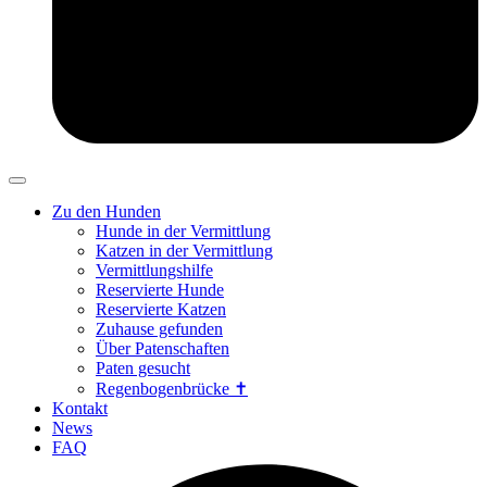
Zu den Hunden
Hunde in der Vermittlung
Katzen in der Vermittlung
Vermittlungshilfe
Reservierte Hunde
Reservierte Katzen
Zuhause gefunden
Über Patenschaften
Paten gesucht
Regenbogenbrücke ✝
Kontakt
News
FAQ