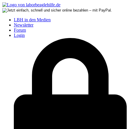
LBH in den Medien
Newsletter
Forum
Login