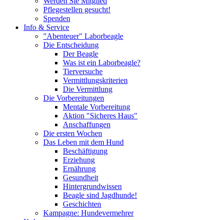
Werden Sie Mitglied
Pflegestellen gesucht!
Spenden
Info & Service
"Abenteuer" Laborbeagle
Die Entscheidung
Der Beagle
Was ist ein Laborbeagle?
Tierversuche
Vermittlungskriterien
Die Vermittlung
Die Vorbereitungen
Mentale Vorbereitung
Aktion "Sicheres Haus"
Anschaffungen
Die ersten Wochen
Das Leben mit dem Hund
Beschäftigung
Erziehung
Ernährung
Gesundheit
Hintergrundwissen
Beagle sind Jagdhunde!
Geschichten
Kampagne: Hundevermehrer