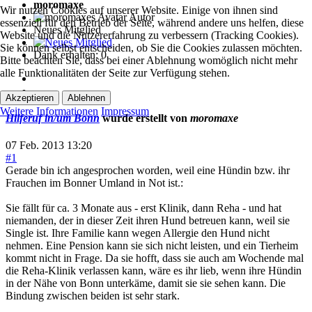
moromaxe
Wir nutzen Cookies auf unserer Website. Einige von ihnen sind
Autor
essenziell für den Betrieb der Seite, während andere uns helfen, diese
Neues Mitglied
Website und die Nutzererfahrung zu verbessern (Tracking Cookies).
Sie können selbst entscheiden, ob Sie die Cookies zulassen möchten.
Dank erhalten: 0
Bitte beachten Sie, dass bei einer Ablehnung womöglich nicht mehr
alle Funktionalitäten der Seite zur Verfügung stehen.
Akzeptieren
Ablehnen
Weitere Informationen
Impressum
Hilferuf in/um Bonn
wurde erstellt von
moromaxe
07 Feb. 2013 13:20
#1
Gerade bin ich angesprochen worden, weil eine Hündin bzw. ihr
Frauchen im Bonner Umland in Not ist.:
Sie fällt für ca. 3 Monate aus - erst Klinik, dann Reha - und hat
niemanden, der in dieser Zeit ihren Hund betreuen kann, weil sie
Single ist. Ihre Familie kann wegen Allergie den Hund nicht
nehmen. Eine Pension kann sie sich nicht leisten, und ein Tierheim
kommt nicht in Frage. Da sie hofft, dass sie auch am Wochende mal
die Reha-Klinik verlassen kann, wäre es ihr lieb, wenn ihre Hündin
in der Nähe von Bonn unterkäme, damit sie sie sehen kann. Die
Bindung zwischen beiden ist sehr stark.