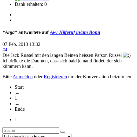
Dank erhalten: 0
*Anja*
antwortete auf
Aw: Hilferuf in/um Bonn
07 Feb. 2013 13:32
#4
Die Jack Russel mit den langen Beinen heissen Parson Russel
Ich drücke die Daumen, dass sich bald jemand findet, der sich
kümmern kann.
Bitte
Anmelden
oder
Registrieren
um der Konversation beizutreten.
Start
←
1
→
Ende
1