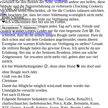
essenziell für den Betrieb der Seite, während andere uns helfen, diese
Website und die Nutzererfahrung zu verbessern (Tracking Cookies).
13 Jan. 2021 14:28
Sie können selbst entscheiden, ob Sie die Cookies zulassen möchten.
#2
Bitte beachten Sie, dass bei einer Ablehnung womöglich nicht mehr
Hallo Christel!
alle Funktionalitäten der Seite zur Verfügung stehen.
❤lich willkommen hier bei uns im Forum.
Ja, unsere Beagle - sie bringen jeden Tag auf's neue, Freude und
Akzeptieren
Ablehnen
Glück in unser Leben. Leider nur für eine begrenzte Zeit 😪. Du
Weitere Informationen
Impressum
schreibst, dass du dir keinen jungen Beagle mehr zutraust. Hast du
dich schon mal mit dem Gedanken angefreundet, einem älteren
Exemplar ein warmes Körbchen zur Verfügung zu stellen? Gerade
die reiferen Beagle haben das gewisse Etwas. Ich spreche da aus
Erfahrung. Bei mir, in der Senioren Residenz, leben nur solche
Zeitgenossen. Sie erwarten nicht mehr viel, geben aber soo viel
zurück.
Ich bin Wiederholungstäter 😉, denn ohne Hund 🐕 ists doof und
ohne Beagle noch öder.
Gruß von der Elbe
Christiane
Damit das Mögliche möglich wird,muß immer wieder das
Unmögliche versucht werden.
Frei nach H.Hesse
Folgende Benutzer bedankten sich:
Tina
,
Gisela
,
Rena2012
,
charlyschnarcher
,
faehrtensucher
,
Percy
,
Kalle
,
Bernstein
,
Kuno
,
JOY
,
Questa
,
AnnaR
,
Sabrina
,
Jayjay
,
Babs
,
Beagle.Liebe