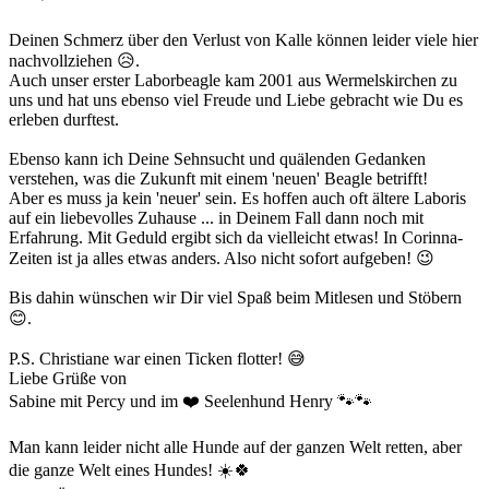
Deinen Schmerz über den Verlust von Kalle können leider viele hier
nachvollziehen 😥.
Auch unser erster Laborbeagle kam 2001 aus Wermelskirchen zu
uns und hat uns ebenso viel Freude und Liebe gebracht wie Du es
erleben durftest.
Ebenso kann ich Deine Sehnsucht und quälenden Gedanken
verstehen, was die Zukunft mit einem 'neuen' Beagle betrifft!
Aber es muss ja kein 'neuer' sein. Es hoffen auch oft ältere Laboris
auf ein liebevolles Zuhause ... in Deinem Fall dann noch mit
Erfahrung. Mit Geduld ergibt sich da vielleicht etwas! In Corinna-
Zeiten ist ja alles etwas anders. Also nicht sofort aufgeben! 😉
Bis dahin wünschen wir Dir viel Spaß beim Mitlesen und Stöbern
😊.
P.S. Christiane war einen Ticken flotter! 😅
Liebe Grüße von
Sabine mit Percy und im ❤️ Seelenhund Henry 🐾🐾
Man kann leider nicht alle Hunde auf der ganzen Welt retten, aber
die ganze Welt eines Hundes! ☀️🍀