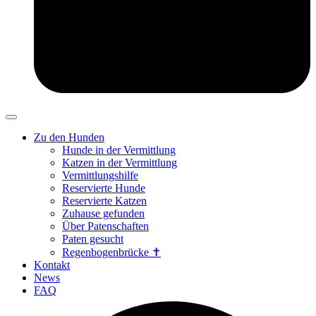
Zu den Hunden
Hunde in der Vermittlung
Katzen in der Vermittlung
Vermittlungshilfe
Reservierte Hunde
Reservierte Katzen
Zuhause gefunden
Über Patenschaften
Paten gesucht
Regenbogenbrücke ✝
Kontakt
News
FAQ