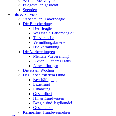
Werden Sie Mitglied
Pflegestellen gesucht!
Spenden
Info & Service
"Abenteuer" Laborbeagle
Die Entscheidung
Der Beagle
Was ist ein Laborbeagle?
Tierversuche
Vermittlungskriterien
Die Vermittlung
Die Vorbereitungen
Mentale Vorbereitung
Aktion "Sicheres Haus"
Anschaffungen
Die ersten Wochen
Das Leben mit dem Hund
Beschäftigung
Erziehung
Ernährung
Gesundheit
Hintergrundwissen
Beagle sind Jagdhunde!
Geschichten
Kampagne: Hundevermehrer