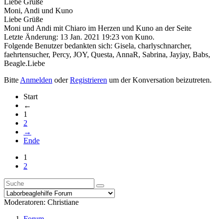
Liebe Grüße
Moni, Andi und Kuno
Liebe Grüße
Moni und Andi mit Chiaro im Herzen und Kuno an der Seite
Letzte Änderung: 13 Jan. 2021 19:23 von
Kuno
.
Folgende Benutzer bedankten sich:
Gisela
,
charlyschnarcher
,
faehrtensucher
,
Percy
,
JOY
,
Questa
,
AnnaR
,
Sabrina
,
Jayjay
,
Babs
,
Beagle.Liebe
Bitte
Anmelden
oder
Registrieren
um der Konversation beizutreten.
Start
←
1
2
→
Ende
1
2
Moderatoren:
Christiane
Forum