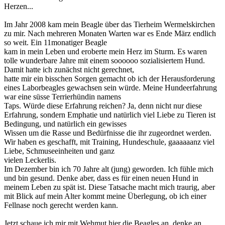
Herzen...
Im Jahr 2008 kam mein Beagle über das Tierheim Wermelskirchen
zu mir. Nach mehreren Monaten Warten war es Ende März endlich
so weit. Ein 11monatiger Beagle
kam in mein Leben und eroberte mein Herz im Sturm. Es waren
tolle wunderbare Jahre mit einem soooooo sozialisiertem Hund.
Damit hatte ich zunächst nicht gerechnet,
hatte mir ein bisschen Sorgen gemacht ob ich der Herausforderung
eines Laborbeagles gewachsen sein würde. Meine Hundeerfahrung
war eine süsse Terrierhündin namens
Taps. Würde diese Erfahrung reichen? Ja, denn nicht nur diese
Erfahrung, sondern Emphatie und natürlich viel Liebe zu Tieren ist
Bedingung, und natürlich ein gewisses
Wissen um die Rasse und Bedürfnisse die ihr zugeordnet werden.
Wir haben es geschafft, mit Training, Hundeschule, gaaaaaanz viel
Liebe, Schmuseeinheiten und ganz
vielen Leckerlis.
Im Dezember bin ich 70 Jahre alt (jung) geworden. Ich fühle mich
und bin gesund. Denke aber, dass es für einen neuen Hund in
meinem Leben zu spät ist. Diese Tatsache macht mich traurig, aber
mit Blick auf mein Alter kommt meine Überlegung, ob ich einer
Fellnase noch gerecht werden kann.
Jetzt schaue ich mir mit Wehmut hier die Beagles an, denke an