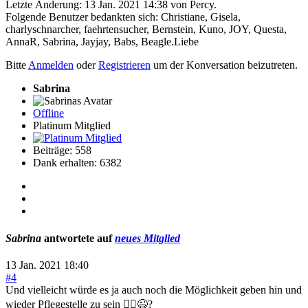
Letzte Änderung: 13 Jan. 2021 14:38 von
Percy
.
Folgende Benutzer bedankten sich:
Christiane
,
Gisela
,
charlyschnarcher
,
faehrtensucher
,
Bernstein
,
Kuno
,
JOY
,
Questa
,
AnnaR
,
Sabrina
,
Jayjay
,
Babs
,
Beagle.Liebe
Bitte
Anmelden
oder
Registrieren
um der Konversation beizutreten.
Sabrina
Offline
Platinum Mitglied
Beiträge: 558
Dank erhalten: 6382
Sabrina
antwortete auf
neues Mitglied
13 Jan. 2021 18:40
#4
Und vielleicht würde es ja auch noch die Möglichkeit geben hin und
wieder Pflegestelle zu sein 🤷‍♀️😉?