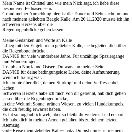
Mein Name ist Christel und wie mein Nick sagt, ich liebe diese
besonderen Fellnasen sehr.
Grund meiner Anmeldung hier, ist die Trauer und Sehnsucht um und
nach meinem geliebten Beagle Kalle. Am 20.11.2020 musste ich ihn
schweren Herzens über die
Regenbogenbrücke gehen lassen.
Meine Gedanken und Worte an Kalle
...flieg mit den Engeln mein geliebter Kalle, sie begleiten dich über
die Regenbogenbrücke..
DANKE für viele wunderbare Jahre. Für unzählige Spaziergänge
und Wanderungen,
Urlaub an Nord- und Ostsee. Du warst an meiner Seite.
DANKE für deine bedingungslose Liebe, deine Aufmunterung
wenn ich traurig war.
Ich konnte über dich, deinen Sturkopf und deine Verfressenheit
lachen.
Schweren Herzens habe ich mich von dir getrennt, hab dich gehen
lassen über die Regenbogenbrücke,
in eine Welt mit Sonne, grünen Wiesen, zu vielen Hundekumpels,
die dich freudig erwartet haben.
Es tut so unglaublich weh, aber so bleibt dir weiteres Leid erspart.
Ich habe dich in meinen Armen gehalten bis zu deinem letzten
Atemzug.
Gute Reise mein geliebter Kalleschatz. Du bist immer in meinem