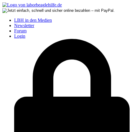
LBH in den Medien
Newsletter
Forum
Login