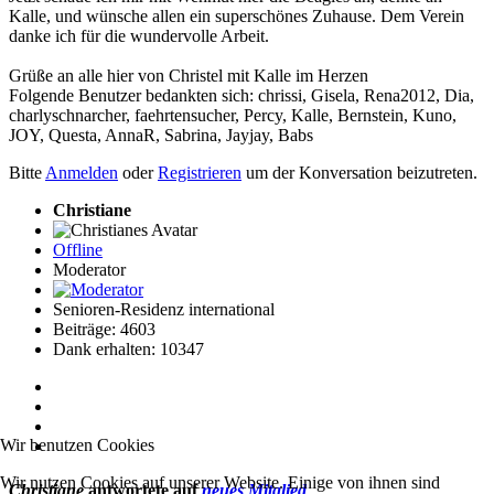
Kalle, und wünsche allen ein superschönes Zuhause. Dem Verein
danke ich für die wundervolle Arbeit.
Grüße an alle hier von Christel mit Kalle im Herzen
Folgende Benutzer bedankten sich:
chrissi
,
Gisela
,
Rena2012
,
Dia
,
charlyschnarcher
,
faehrtensucher
,
Percy
,
Kalle
,
Bernstein
,
Kuno
,
JOY
,
Questa
,
AnnaR
,
Sabrina
,
Jayjay
,
Babs
Bitte
Anmelden
oder
Registrieren
um der Konversation beizutreten.
Christiane
Offline
Moderator
Senioren-Residenz international
Beiträge: 4603
Dank erhalten: 10347
Wir benutzen Cookies
Wir nutzen Cookies auf unserer Website. Einige von ihnen sind
Christiane
antwortete auf
neues Mitglied