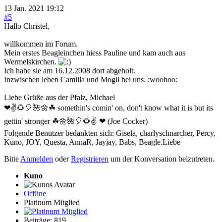
13 Jan. 2021 19:12
#5
Hallo Christel,
willkommen im Forum.
Mein erstes Beagleinchen hiess Pauline und kam auch aus
Wermelskirchen.
Ich habe sie am 16.12.2008 dort abgeholt.
Inzwischen leben Camilla und Mogli bei uns. :woohoo:
Liebe Grüße aus der Pfalz, Michael
❤✌🌻🎈🌺🌼☘ somethin's comin' on, don't know what it is but its
gettin' stronger ☘🌼🌺🎈🌻✌ ❤ (Joe Cocker)
Folgende Benutzer bedankten sich:
Gisela
,
charlyschnarcher
,
Percy
,
Kuno
,
JOY
,
Questa
,
AnnaR
,
Jayjay
,
Babs
,
Beagle.Liebe
Bitte
Anmelden
oder
Registrieren
um der Konversation beizutreten.
Kuno
Offline
Platinum Mitglied
Beiträge: 819