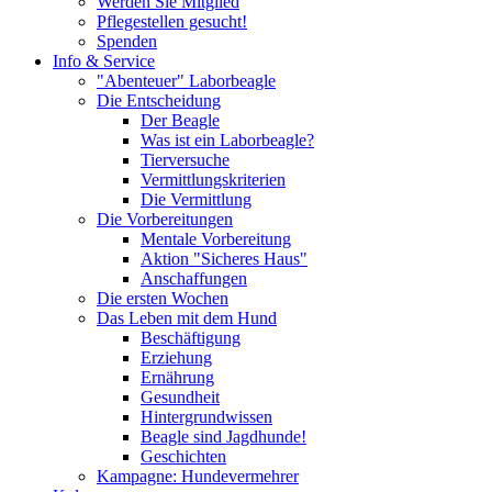
Werden Sie Mitglied
Pflegestellen gesucht!
Spenden
Info & Service
"Abenteuer" Laborbeagle
Die Entscheidung
Der Beagle
Was ist ein Laborbeagle?
Tierversuche
Vermittlungskriterien
Die Vermittlung
Die Vorbereitungen
Mentale Vorbereitung
Aktion "Sicheres Haus"
Anschaffungen
Die ersten Wochen
Das Leben mit dem Hund
Beschäftigung
Erziehung
Ernährung
Gesundheit
Hintergrundwissen
Beagle sind Jagdhunde!
Geschichten
Kampagne: Hundevermehrer