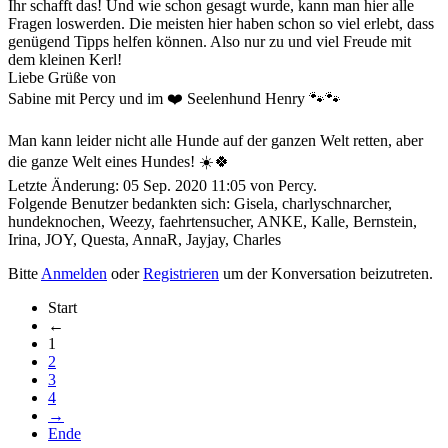
Ihr schafft das! Und wie schon gesagt wurde, kann man hier alle
Fragen loswerden. Die meisten hier haben schon so viel erlebt, dass
genügend Tipps helfen können. Also nur zu und viel Freude mit
dem kleinen Kerl!
Liebe Grüße von
Sabine mit Percy und im ❤️ Seelenhund Henry 🐾🐾
Man kann leider nicht alle Hunde auf der ganzen Welt retten, aber
die ganze Welt eines Hundes! ☀️🍀
Letzte Änderung: 05 Sep. 2020 11:05 von
Percy
.
Folgende Benutzer bedankten sich:
Gisela
,
charlyschnarcher
,
hundeknochen
,
Weezy
,
faehrtensucher
,
ANKE
,
Kalle
,
Bernstein
,
Irina
,
JOY
,
Questa
,
AnnaR
,
Jayjay
,
Charles
Bitte
Anmelden
oder
Registrieren
um der Konversation beizutreten.
Start
←
1
2
3
4
→
Ende