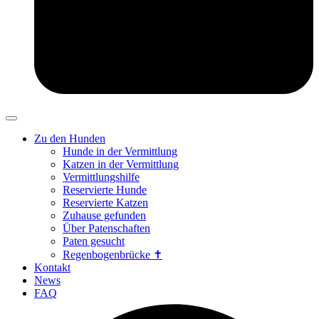
Zu den Hunden
Hunde in der Vermittlung
Katzen in der Vermittlung
Vermittlungshilfe
Reservierte Hunde
Reservierte Katzen
Zuhause gefunden
Über Patenschaften
Paten gesucht
Regenbogenbrücke ✝
Kontakt
News
FAQ