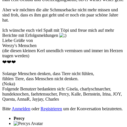
Aber wir möchten die alte Schmusebacke nicht mehr missen und
sind froh, dass es ihm gut geht und er noch ein paar schöne Jahre
hat.
Ich wünsche euch viel Spaß mit Töpi und freue mich auf mehr
Berichte mit Erfolgsmeldungen
Liebe Grüße von
Weezy's Menschen
(die diesen kleinen Kerl unendlich vermissen und immer im Herzen
tragen werden)
❤️❤️❤️
Solange Menschen denken, dass Tiere nicht fühlen,
fühlen Tiere, dass Menschen nicht denken.
(Noka)
Folgende Benutzer bedankten sich:
Gisela
,
charlyschnarcher
,
hundeknochen
,
faehrtensucher
,
Percy
,
Kalle
,
Bernstein
,
Irina
,
JOY
,
Questa
,
AnnaR
,
Jayjay
,
Charles
Bitte
Anmelden
oder
Registrieren
um der Konversation beizutreten.
Percy