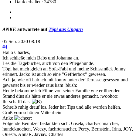
Dank erhalten: 24780
ANKE
antwortete auf
Töpi aus Ungarn
05 Sep. 2020 08:18
#4
Hallo Charles,
Ich schließe mich Babs und Johanna an.
Les die Tagebücher, auch von den Pflegehunde.
Töpi hat mich gleich an Sofa-Fabi und meine Schissmück Jonny
erinnert. Jacko ist auch so eine "Gefrierbox" gewesen.
Ach ja, wie oft hab ich mit Jonny unter der Terrasse gesessen und
gewartet bis er wieder raus kam :blush:
Heute bekomme ich Filme von seiner Familie wie er über den
Strand düst als hätte er nie etwas anderes gemacht. :woohoo:
Ihr schafft das.
Schreib ruhig drauf los. Jeder hat Tips und alle werden helfen.
Gruß vom schönen Mittelrhein
Anke
Folgende Benutzer bedankten sich:
Gisela
,
charlyschnarcher
,
hundeknochen
,
Weezy
,
faehrtensucher
,
Percy
,
Bernstein
,
Irina
,
JOY
,
Questa
,
AnnaR
,
Jayjay
,
Charles