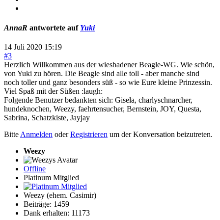
AnnaR
antwortete auf
Yuki
14 Juli 2020 15:19
#3
Herzlich Willkommen aus der wiesbadener Beagle-WG. Wie schön,
von Yuki zu hören. Die Beagle sind alle toll - aber manche sind
noch toller und ganz besonders süß - so wie Eure kleine Prinzessin.
Viel Spaß mit der Süßen :laugh:
Folgende Benutzer bedankten sich:
Gisela
,
charlyschnarcher
,
hundeknochen
,
Weezy
,
faehrtensucher
,
Bernstein
,
JOY
,
Questa
,
Sabrina
,
Schatzkiste
,
Jayjay
Bitte
Anmelden
oder
Registrieren
um der Konversation beizutreten.
Weezy
Offline
Platinum Mitglied
Weezy (ehem. Casimir)
Beiträge: 1459
Dank erhalten: 11173