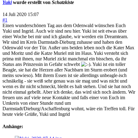
Yuki
wurde erstellt von
Schatzkiste
14 Juli 2020 15:07
#1
Einen wunderschönen Tag aus dem Odenwald wünschen Euch
Yuki und Ingrid. Auch wir sind neu hier. Yuki ist seit etwas über
einer Woche bei mir und ich glaube, wir werden ein Dreamteam.
Wir sind im Kreis Darmstadt-Dieburg zuhause und haben den
Odenwald vor der Tür. Außer uns beiden leben noch die Kater Max
und Moritz und die Katze Muriel mit im Haus. Yuki versteht sich
prima mit ihnen, nur Muriel zickt manchmal ein bisschen, da ihr
Status ans Prinzessin in Gefahr schwebt
. Yuki ist ein toller
Beagle, sie hat die Herzen aller Nachbarn im Sturm erobert (und
meins sowieso). Mit ihrem Essen ist sie allerdings unbeagle-isch
schnäkelig - sie weiß sehr genau was sie mag und was nicht und
wenn es ihr nicht schmeckt, bleibt es halt stehen. Und sie hat noch
nicht einmal gebellt. Aber ich denke, das wird sich noch ändern. Wir
freuen uns auf viele neue Kontakte und falls einer von Euch im
Umkreis von einer Stunde rund um
Darmstadt/Dieburg/Aschaffenburg wohnt, wäre ein Treffen toll. Für
heute viele Grüße, Yuki und Ingrid
Anhänge: