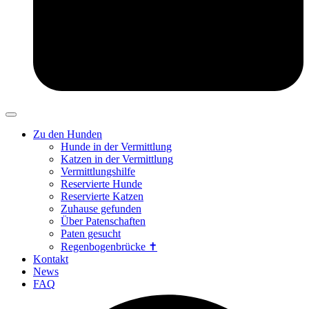
Zu den Hunden
Hunde in der Vermittlung
Katzen in der Vermittlung
Vermittlungshilfe
Reservierte Hunde
Reservierte Katzen
Zuhause gefunden
Über Patenschaften
Paten gesucht
Regenbogenbrücke ✝
Kontakt
News
FAQ