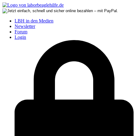
LBH in den Medien
Newsletter
Forum
Login