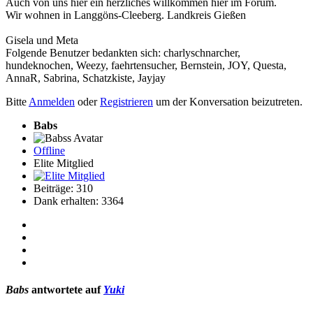
Auch von uns hier ein herzliches willkommen hier im Forum.
Wir wohnen in Langgöns-Cleeberg. Landkreis Gießen
Gisela und Meta
Folgende Benutzer bedankten sich:
charlyschnarcher
,
hundeknochen
,
Weezy
,
faehrtensucher
,
Bernstein
,
JOY
,
Questa
,
AnnaR
,
Sabrina
,
Schatzkiste
,
Jayjay
Bitte
Anmelden
oder
Registrieren
um der Konversation beizutreten.
Babs
Offline
Elite Mitglied
Beiträge: 310
Dank erhalten: 3364
Babs
antwortete auf
Yuki