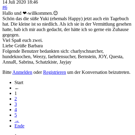
14 Juli 2020 18:46
#6
Hallo und ❤-willkommen.😊
Schön das die süße Yuki (ehemals Happy) jetzt auch ein Tagebuch
hat. Die kleine ist so niedlich. Als ich sie in der Vermittlung gesehen
hatte, hab ich mir auch gedacht, der hätte ich so gerne ein Zuhause
gegegen.
Viel Spaß euch zwei.
Liebe Grüße Barbara
Folgende Benutzer bedankten sich:
charlyschnarcher
,
hundeknochen
,
Weezy
,
faehrtensucher
,
Bernstein
,
JOY
,
Questa
,
AnnaR
,
Sabrina
,
Schatzkiste
,
Jayjay
Bitte
Anmelden
oder
Registrieren
um der Konversation beizutreten.
Start
←
1
2
3
4
5
→
Ende