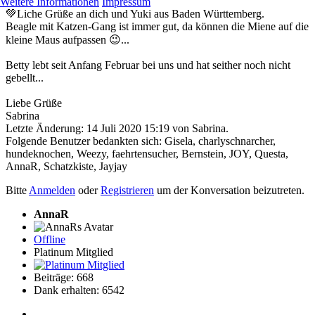
Weitere Informationen
Impressum
💚Liche Grüße an dich und Yuki aus Baden Württemberg.
Beagle mit Katzen-Gang ist immer gut, da können die Miene auf die
kleine Maus aufpassen 😉...
Betty lebt seit Anfang Februar bei uns und hat seither noch nicht
gebellt...
Liebe Grüße
Sabrina
Letzte Änderung: 14 Juli 2020 15:19 von
Sabrina
.
Folgende Benutzer bedankten sich:
Gisela
,
charlyschnarcher
,
hundeknochen
,
Weezy
,
faehrtensucher
,
Bernstein
,
JOY
,
Questa
,
AnnaR
,
Schatzkiste
,
Jayjay
Bitte
Anmelden
oder
Registrieren
um der Konversation beizutreten.
AnnaR
Offline
Platinum Mitglied
Beiträge: 668
Dank erhalten: 6542