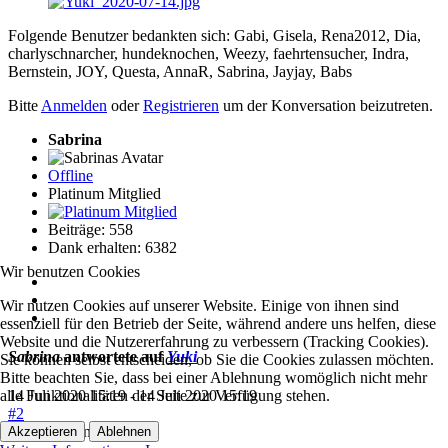
Folgende Benutzer bedankten sich:
Gabi
,
Gisela
,
Rena2012
,
Dia
,
charlyschnarcher
,
hundeknochen
,
Weezy
,
faehrtensucher
,
Indra
,
Bernstein
,
JOY
,
Questa
,
AnnaR
,
Sabrina
,
Jayjay
,
Babs
Bitte
Anmelden
oder
Registrieren
um der Konversation beizutreten.
Sabrina
Offline
Platinum Mitglied
Beiträge: 558
Dank erhalten: 6382
Wir benutzen Cookies
Wir nutzen Cookies auf unserer Website. Einige von ihnen sind
essenziell für den Betrieb der Seite, während andere uns helfen, diese
Website und die Nutzererfahrung zu verbessern (Tracking Cookies).
Sabrina
antwortete auf
Yuki
Sie können selbst entscheiden, ob Sie die Cookies zulassen möchten.
Bitte beachten Sie, dass bei einer Ablehnung womöglich nicht mehr
alle Funktionalitäten der Seite zur Verfügung stehen.
14 Juli 2020 15:19
-
14 Juli 2020 15:19
#2
HalliHallo Ingrid,
Akzeptieren
Ablehnen