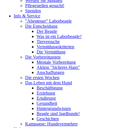
Werden Sie Mitglied
Pflegestellen gesucht!
Spenden
Info & Service
"Abenteuer" Laborbeagle
Die Entscheidung
Der Beagle
Was ist ein Laborbeagle?
Tierversuche
Vermittlungskriterien
Die Vermittlung
Die Vorbereitungen
Mentale Vorbereitung
Aktion "Sicheres Haus"
Anschaffungen
Die ersten Wochen
Das Leben mit dem Hund
Beschäftigung
Erziehung
Ernährung
Gesundheit
Hintergrundwissen
Beagle sind Jagdhunde!
Geschichten
Kampagne: Hundevermehrer