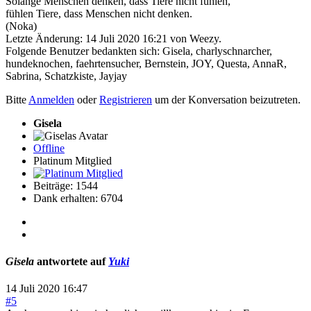
Solange Menschen denken, dass Tiere nicht fühlen,
fühlen Tiere, dass Menschen nicht denken.
(Noka)
Letzte Änderung: 14 Juli 2020 16:21 von
Weezy
.
Folgende Benutzer bedankten sich:
Gisela
,
charlyschnarcher
,
hundeknochen
,
faehrtensucher
,
Bernstein
,
JOY
,
Questa
,
AnnaR
,
Sabrina
,
Schatzkiste
,
Jayjay
Bitte
Anmelden
oder
Registrieren
um der Konversation beizutreten.
Gisela
Offline
Platinum Mitglied
Beiträge: 1544
Dank erhalten: 6704
Gisela
antwortete auf
Yuki
14 Juli 2020 16:47
#5