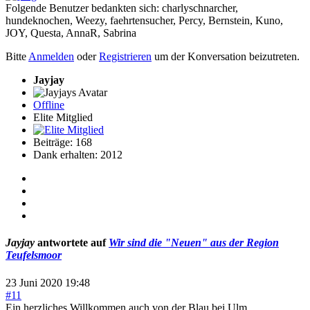
Folgende Benutzer bedankten sich:
charlyschnarcher
,
hundeknochen
,
Weezy
,
faehrtensucher
,
Percy
,
Bernstein
,
Kuno
,
JOY
,
Questa
,
AnnaR
,
Sabrina
Bitte
Anmelden
oder
Registrieren
um der Konversation beizutreten.
Jayjay
Offline
Elite Mitglied
Beiträge: 168
Dank erhalten: 2012
Jayjay
antwortete auf
Wir sind die "Neuen" aus der Region
Teufelsmoor
23 Juni 2020 19:48
#11
Ein herzliches Willkommen auch von der Blau bei Ulm.