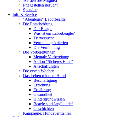
Werden Sie Mitglied
Pflegestellen gesucht!
Spenden
Info & Service
"Abenteuer" Laborbeagle
Die Entscheidung
Der Beagle
Was ist ein Laborbeagle?
Tierversuche
Vermittlungskriterien
Die Vermittlung
Die Vorbereitungen
Mentale Vorbereitung
Aktion "Sicheres Haus"
Anschaffungen
Die ersten Wochen
Das Leben mit dem Hund
Beschäftigung
Erziehung
Ernährung
Gesundheit
Hintergrundwissen
Beagle sind Jagdhunde!
Geschichten
Kampagne: Hundevermehrer