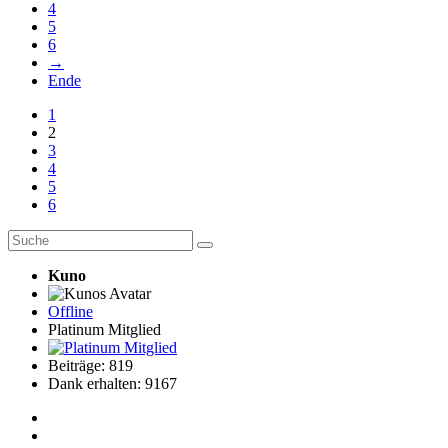
4
5
6
→
Ende
1
2
3
4
5
6
Kuno
Offline
Platinum Mitglied
Beiträge: 819
Dank erhalten: 9167