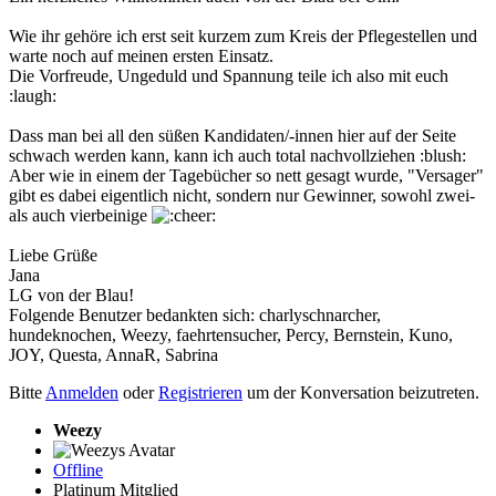
Wie ihr gehöre ich erst seit kurzem zum Kreis der Pflegestellen und
warte noch auf meinen ersten Einsatz.
Die Vorfreude, Ungeduld und Spannung teile ich also mit euch
:laugh:
Dass man bei all den süßen Kandidaten/-innen hier auf der Seite
schwach werden kann, kann ich auch total nachvollziehen :blush:
Aber wie in einem der Tagebücher so nett gesagt wurde, "Versager"
gibt es dabei eigentlich nicht, sondern nur Gewinner, sowohl zwei-
als auch vierbeinige
Liebe Grüße
Jana
LG von der Blau!
Folgende Benutzer bedankten sich:
charlyschnarcher
,
hundeknochen
,
Weezy
,
faehrtensucher
,
Percy
,
Bernstein
,
Kuno
,
JOY
,
Questa
,
AnnaR
,
Sabrina
Bitte
Anmelden
oder
Registrieren
um der Konversation beizutreten.
Weezy
Offline
Platinum Mitglied