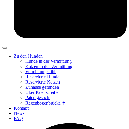
Zu den Hunden
Hunde in der Vermittlung
Katzen in der Vermittlung
Vermittlungshilfe
Reservierte Hunde
Reservierte Katzen
Zuhause gefunden
Über Patenschaften
Paten gesucht
Regenbogenbrücke ✝
Kontakt
News
FAQ