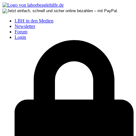
LBH in den Medien
Newsletter
Forum
Login