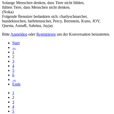
Solange Menschen denken, dass Tiere nicht fühlen,
fühlen Tiere, dass Menschen nicht denken.
(Noka)
Folgende Benutzer bedankten sich:
charlyschnarcher
,
hundeknochen
,
faehrtensucher
,
Percy
,
Bernstein
,
Kuno
,
JOY
,
Questa
,
AnnaR
,
Sabrina
,
Jayjay
Bitte
Anmelden
oder
Registrieren
um der Konversation beizutreten.
Start
←
1
2
3
4
5
6
→
Ende
1
2
3
4
5