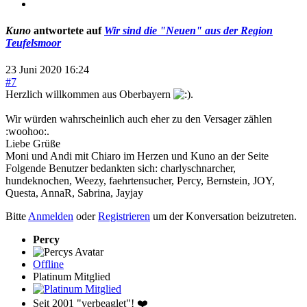
Kuno
antwortete auf
Wir sind die "Neuen" aus der Region
Teufelsmoor
23 Juni 2020 16:24
#7
Herzlich willkommen aus Oberbayern
.
Wir würden wahrscheinlich auch eher zu den Versager zählen
:woohoo:.
Liebe Grüße
Moni und Andi mit Chiaro im Herzen und Kuno an der Seite
Folgende Benutzer bedankten sich:
charlyschnarcher
,
hundeknochen
,
Weezy
,
faehrtensucher
,
Percy
,
Bernstein
,
JOY
,
Questa
,
AnnaR
,
Sabrina
,
Jayjay
Bitte
Anmelden
oder
Registrieren
um der Konversation beizutreten.
Percy
Offline
Platinum Mitglied
Seit 2001 "verbeaglet"! ❤️