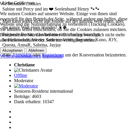
Liebe Grüße von
Wir benutzen Cookies
Sabine mit Percy und im ❤️ Seelenhund Henry 🐾🐾
Wir nutzen Cookies auf unserer Website. Einige von ihnen sind
essenziell für den Betrieb der Seite, während andere uns helfen, diese
Man kann leider nicht alle Hunde auf der ganzen Welt retten, aber
Website und die Nutzererfahrung zu verbessern (Tracking Cookies).
die ganze Welt eines Hundes! ☀️🍀
Sie können selbst entscheiden, ob Sie die Cookies zulassen möchten.
Folgende Benutzer bedankten sich:
charlyschnarcher
,
Bitte beachten Sie, dass bei einer Ablehnung womöglich nicht mehr
hundeknochen
,
Weezy
,
faehrtensucher
,
Bernstein
,
Kuno
,
JOY
,
alle Funktionalitäten der Seite zur Verfügung stehen.
Questa
,
AnnaR
,
Sabrina
,
Jayjay
Akzeptieren
Ablehnen
Bitte
Anmelden
oder
Registrieren
um der Konversation beizutreten.
Weitere Informationen
Impressum
Christiane
Offline
Moderator
Senioren-Residenz international
Beiträge: 4603
Dank erhalten: 10347