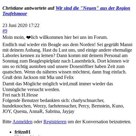
Christiane
antwortete auf
Wir sind die "Neuen" aus der Region
Teufelsmoor
23 Juni 2020 17:22
#9
Moin moin, ❤️lich willkommen hier bei uns im Forum.
Endlich mal wieder ein Beagle aus dem Norden! Sei gegrüßt Manni
mit deinem Anhang. Hast du Lust uns, und einige andere ehemalige
Labories kennen zu lernen? Dann komm mit deinem Personal am
Sonntag zum Beaglespielplatz nach Lauenbrück. Dort können wir
uns so richtig austoben und unsere Dosenöffner haben Zeit zum
quatschen. Wenn du näheres wissen möchtest, dann frag einfach.
Gruß dein Jackson mit Mia und Felix
Damit das Mögliche möglich wird,muß immer wieder das
Unmögliche versucht werden.
Frei nach H.Hesse
Folgende Benutzer bedankten sich:
charlyschnarcher
,
hundeknochen
,
Weezy
,
faehrtensucher
,
Percy
,
Bernstein
,
Kuno
,
JOY
,
Questa
,
AnnaR
,
Sabrina
,
Jayjay
Bitte
Anmelden
oder
Registrieren
um der Konversation beizutreten.
fritzn01