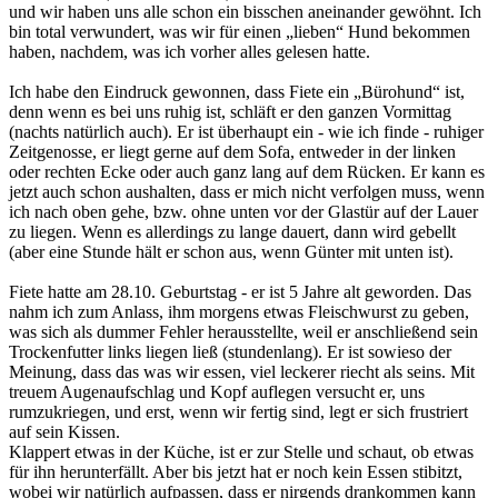
und wir haben uns alle schon ein bisschen aneinander gewöhnt. Ich
bin total verwundert, was wir für einen „lieben“ Hund bekommen
haben, nachdem, was ich vorher alles gelesen hatte.
Ich habe den Eindruck gewonnen, dass Fiete ein „Bürohund“ ist,
denn wenn es bei uns ruhig ist, schläft er den ganzen Vormittag
(nachts natürlich auch). Er ist überhaupt ein - wie ich finde - ruhiger
Zeitgenosse, er liegt gerne auf dem Sofa, entweder in der linken
oder rechten Ecke oder auch ganz lang auf dem Rücken. Er kann es
jetzt auch schon aushalten, dass er mich nicht verfolgen muss, wenn
ich nach oben gehe, bzw. ohne unten vor der Glastür auf der Lauer
zu liegen. Wenn es allerdings zu lange dauert, dann wird gebellt
(aber eine Stunde hält er schon aus, wenn Günter mit unten ist).
Fiete hatte am 28.10. Geburtstag - er ist 5 Jahre alt geworden. Das
nahm ich zum Anlass, ihm morgens etwas Fleischwurst zu geben,
was sich als dummer Fehler herausstellte, weil er anschließend sein
Trockenfutter links liegen ließ (stundenlang). Er ist sowieso der
Meinung, dass das was wir essen, viel leckerer riecht als seins. Mit
treuem Augenaufschlag und Kopf auflegen versucht er, uns
rumzukriegen, und erst, wenn wir fertig sind, legt er sich frustriert
auf sein Kissen.
Klappert etwas in der Küche, ist er zur Stelle und schaut, ob etwas
für ihn herunterfällt. Aber bis jetzt hat er noch kein Essen stibitzt,
wobei wir natürlich aufpassen, dass er nirgends drankommen kann