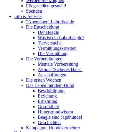
Werden Sie Mitglied
Pflegestellen gesucht!
Spenden
Info & Service
"Abenteuer" Laborbeagle
Die Entscheidung
Der Beagle
Was ist ein Laborbeagle?
Tierversuche
Vermittlungskriterien
Die Vermittlung
Die Vorbereitungen
Mentale Vorbereitung
Aktion "Sicheres Haus"
Anschaffungen
Die ersten Wochen
Das Leben mit dem Hund
Beschäftigung
Erziehung
Ernährung
Gesundheit
Hintergrundwissen
Beagle sind Jagdhunde!
Geschichten
Kampagne: Hundevermehrer