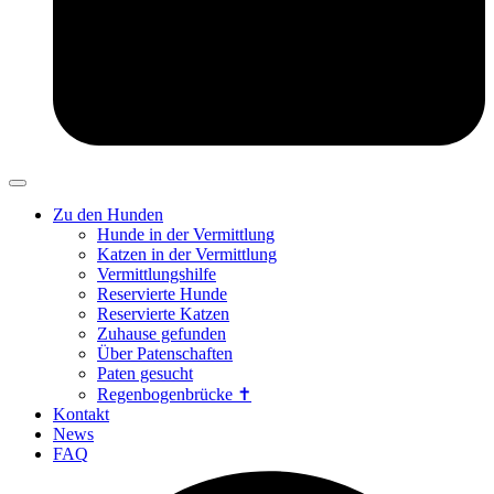
Zu den Hunden
Hunde in der Vermittlung
Katzen in der Vermittlung
Vermittlungshilfe
Reservierte Hunde
Reservierte Katzen
Zuhause gefunden
Über Patenschaften
Paten gesucht
Regenbogenbrücke ✝
Kontakt
News
FAQ