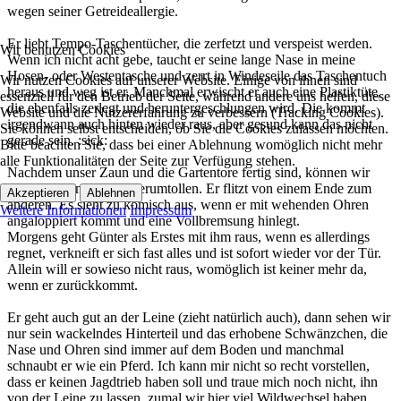
wegen seiner Getreideallergie.
Er liebt Tempo-Taschentücher, die zerfetzt und verspeist werden.
Wir benutzen Cookies
Wenn ich nicht acht gebe, taucht er seine lange Nase in meine
Hosen- oder Westentasche und zerrt in Windeseile das Taschentuch
Wir nutzen Cookies auf unserer Website. Einige von ihnen sind
heraus und weg ist er. Manchmal erwischt er auch eine Plastiktüte,
essenziell für den Betrieb der Seite, während andere uns helfen, diese
die ebenfalls zerlegt und heruntergeschlungen wird. Die kommt
Website und die Nutzererfahrung zu verbessern (Tracking Cookies).
irgendwann auch hinten wieder raus, aber gesund kann das nicht
Sie können selbst entscheiden, ob Sie die Cookies zulassen möchten.
gerade sein. :sick:
Bitte beachten Sie, dass bei einer Ablehnung womöglich nicht mehr
alle Funktionalitäten der Seite zur Verfügung stehen.
Nachdem unser Zaun und die Gartentore fertig sind, können wir
wunderbar im Garten herumtollen. Er flitzt von einem Ende zum
Akzeptieren
Ablehnen
anderen. Es sieht zu komisch aus, wenn er mit wehenden Ohren
Weitere Informationen
Impressum
angaloppiert kommt und eine Vollbremsung hinlegt.
Morgens geht Günter als Erstes mit ihm raus, wenn es allerdings
regnet, verkneift er sich fast alles und ist sofort wieder vor der Tür.
Allein will er sowieso nicht raus, womöglich ist keiner mehr da,
wenn er zurückkommt.
Er geht auch gut an der Leine (zieht natürlich auch), dann sehen wir
nur sein wackelndes Hinterteil und das erhobene Schwänzchen, die
Nase und Ohren sind immer auf dem Boden und manchmal
schnaubt er wie ein Pferd. Ich kann mir nicht so recht vorstellen,
dass er keinen Jagdtrieb haben soll und traue mich noch nicht, ihn
von der Leine zu lassen, zumal wir hier viel Wildwechsel haben.