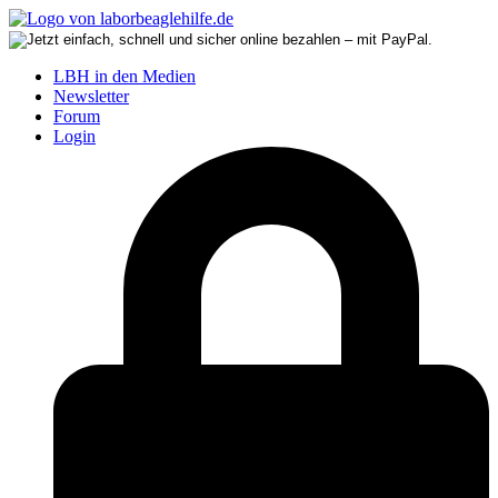
LBH in den Medien
Newsletter
Forum
Login