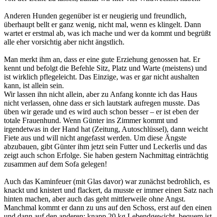
Anderen Hunden gegenüber ist er neugierig und freundlich,
überhaupt bellt er ganz wenig, nicht mal, wenn es klingelt. Dann
wartet er erstmal ab, was ich mache und wer da kommt und begrüßt
alle eher vorsichtig aber nicht ängstlich.
Man merkt ihm an, dass er eine gute Erziehung genossen hat. Er
kennt und befolgt die Befehle Sitz, Platz und Warte (meistens) und
ist wirklich pflegeleicht. Das Einzige, was er gar nicht aushalten
kann, ist allein sein.
Wir lassen ihn nicht allein, aber zu Anfang konnte ich das Haus
nicht verlassen, ohne dass er sich lautstark aufregen musste. Das
üben wir gerade und es wird auch schon besser – er ist eben der
totale Frauenhund. Wenn Günter ins Zimmer kommt und
irgendetwas in der Hand hat (Zeitung, Autoschlüssel), dann weicht
Fiete aus und will nicht angefasst werden. Um diese Ängste
abzubauen, gibt Günter ihm jetzt sein Futter und Leckerlis und das
zeigt auch schon Erfolge. Sie haben gestern Nachmittag einträchtig
zusammen auf dem Sofa gelegen!
Auch das Kaminfeuer (mit Glas davor) war zunächst bedrohlich, es
knackt und knistert und flackert, da musste er immer einen Satz nach
hinten machen, aber auch das geht mittlerweile ohne Angst.
Manchmal kommt er dann zu uns auf den Schoss, erst auf den einen
und dann auf den anderen: knapp 20 kg Lebendgewicht, bequem ist