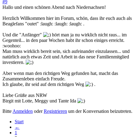
#9
Hallo und einen schönen Abend nach Niedersachsen!
Herzlich Willkommen hier im Forum, schön, dass ihr euch auch als
Beaglefans "outet" :laugh: :laugh: :laugh: .
Und die "Anfänger"
hört man ja nu wirklich nicht raus... im
Gegenteil... in den paar Wochen habt ihr schon einiges erreicht.
:woohoo:
Man muss wirklich bereit sein, sich aufeinander einzulassen... und
natürlich auch etwas Zeit und Arbeit in das neue Familienmitglied
investieren.
Aber wenn man den richtigen Weg gefunden hat, macht das
Zusammenleben einfach Freude.
Ich glaube, ihr seid auf dem richtigen Weg
.
Liebe Grüße aus NRW
Birgit mit Lotte, Meggy und Tante Ida
Bitte
Anmelden
oder
Registrieren
um der Konversation beizutreten.
Start
←
1