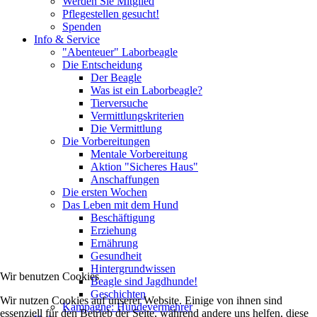
Werden Sie Mitglied
Pflegestellen gesucht!
Spenden
Info & Service
"Abenteuer" Laborbeagle
Die Entscheidung
Der Beagle
Was ist ein Laborbeagle?
Tierversuche
Vermittlungskriterien
Die Vermittlung
Die Vorbereitungen
Mentale Vorbereitung
Aktion "Sicheres Haus"
Anschaffungen
Die ersten Wochen
Das Leben mit dem Hund
Beschäftigung
Erziehung
Ernährung
Gesundheit
Hintergrundwissen
Wir benutzen Cookies
Beagle sind Jagdhunde!
Geschichten
Wir nutzen Cookies auf unserer Website. Einige von ihnen sind
Kampagne: Hundevermehrer
essenziell für den Betrieb der Seite, während andere uns helfen, diese