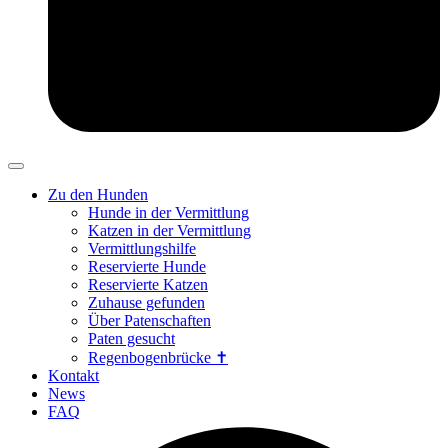
Zu den Hunden
Hunde in der Vermittlung
Katzen in der Vermittlung
Vermittlungshilfe
Reservierte Hunde
Reservierte Katzen
Zuhause gefunden
Über Patenschaften
Paten gesucht
Regenbogenbrücke ✝
Kontakt
News
FAQ