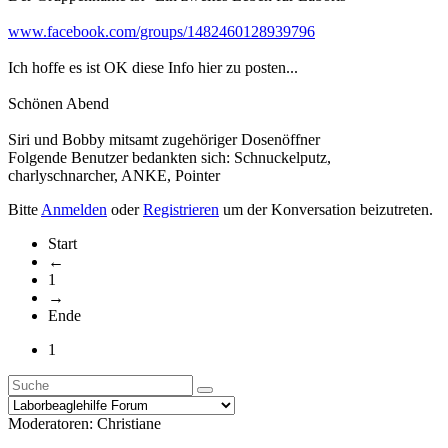
www.facebook.com/groups/1482460128939796
Ich hoffe es ist OK diese Info hier zu posten...
Schönen Abend
Siri und Bobby mitsamt zugehöriger Dosenöffner
Folgende Benutzer bedankten sich:
Schnuckelputz
,
charlyschnarcher
,
ANKE
,
Pointer
Bitte
Anmelden
oder
Registrieren
um der Konversation beizutreten.
Start
←
1
→
Ende
1
Moderatoren:
Christiane