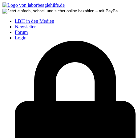
LBH in den Medien
Newsletter
Forum
Login