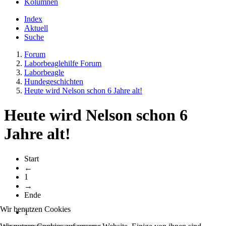
Kolumnen
Index
Aktuell
Suche
Forum
Laborbeaglehilfe Forum
Laborbeagle
Hundegeschichten
Heute wird Nelson schon 6 Jahre alt!
Heute wird Nelson schon 6
Jahre alt!
Start
←
1
→
Ende
Wir benutzen Cookies
1