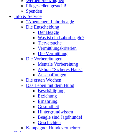
Werden Sie Mitglied
Pflegestellen gesucht!
Spenden
Info & Service
"Abenteuer" Laborbeagle
Die Entscheidung
Der Beagle
Was ist ein Laborbeagle?
Tierversuche
Vermittlungskriterien
Die Vermittlung
Die Vorbereitungen
Mentale Vorbereitung
Aktion "Sicheres Haus"
Anschaffungen
Die ersten Wochen
Das Leben mit dem Hund
Beschäftigung
Erziehung
Ernährung
Gesundheit
Hintergrundwissen
Beagle sind Jagdhunde!
Geschichten
Kampagne: Hundevermehrer