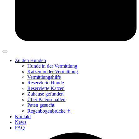
Zu den Hunden
Hunde in der Vermittlung
Katzen in der Vermittlung
Vermittlungshilfe
Reservierte Hunde
Reservierte Katzen
Zuhause gefunden
Über Patenschaften
Paten gesucht
Regenbogenbrücke ✝
Kontakt
News
FAQ