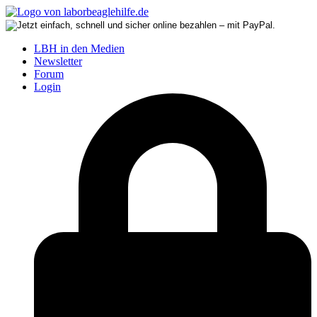
LBH in den Medien
Newsletter
Forum
Login