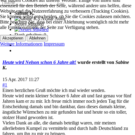
Wir nutzen Cookies auf unserer Website. Einige von ihnen sind
essenziell für den Betrieb der Seite, während andere uns helfen, diese
Website und die Nutzererfahrung zu verbessern (Tracking Cookies).
Sabine K.
Sie können selbst entscheiden, ob Sie die Cookies zulassen möchten.
Autor
Bitte beachten Sie, dass bei einer Ablehnung womöglich nicht mehr
Neues Mitglied
alle Funktionalitäten der Seite zur Verfügung stehen.
Dank erhalten: 0
Akzeptieren
Ablehnen
Weitere Informationen
Impressum
Heute wird Nelson schon 6 Jahre alt!
wurde erstellt von
Sabine
K.
15 Apr. 2017 11:27
#1
Einen herzlichen Gruß möchte ich mal wieder senden.
Heute wird mein kleiner Schisser 6 Jahre alt und fast genau vor fünf
Jahren kam er zu mir. Ich freue mich immer noch jeden Tag für die
Entscheidung damals und bin dankbar, dass dieses damals kleine,
ängstliche Würmchen zu mir gefunden hat und heute so ein toller,
stolzer Hund geworden ist.
Vielen Dank an alle, die damals beteiligt waren, mir meinen
allerliebsten Kumpel zu vermitteln und durch halb Deutschland zu
fahren, um ihn zu mir zu bringen.