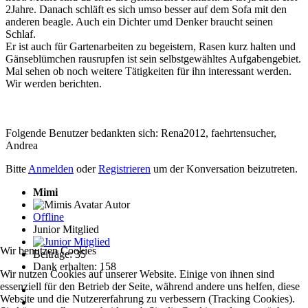
2Jahre. Danach schläft es sich umso besser auf dem Sofa mit den
anderen beagle. Auch ein Dichter umd Denker braucht seinen
Schlaf.
Er ist auch für Gartenarbeiten zu begeistern, Rasen kurz halten und
Gänseblümchen rausrupfen ist sein selbstgewähltes Aufgabengebiet.
Mal sehen ob noch weitere Tätigkeiten für ihn interessant werden.
Wir werden berichten.
Folgende Benutzer bedankten sich:
Rena2012
,
faehrtensucher
,
Andrea
Bitte
Anmelden
oder
Registrieren
um der Konversation beizutreten.
Mimi
Autor
Offline
Junior Mitglied
Wir benutzen Cookies
Beiträge: 35
Dank erhalten: 158
Wir nutzen Cookies auf unserer Website. Einige von ihnen sind
essenziell für den Betrieb der Seite, während andere uns helfen, diese
Website und die Nutzererfahrung zu verbessern (Tracking Cookies).