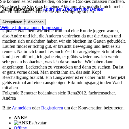
Sie können selbst entscheiden, ob Sie die Cookies zulassen möchten.
Bitte beachten Sie, dass bei einer Ablehnung womöglich nicht mehr
Mimi
antwortete auf
Andre der (Dichter) und Denker
alle Funktionalitäten der Seite zur Verfügung stehen.
06 Apr. 2026 14:45
Akzeptieren
Ablehnen
#2
Weitere Informationen
Impressum
Update: Nachdem wir heute früh mal eine Runde joggen waren,
also Andre und ich, die Anderen verdrehen da nur die Augen und
machen sich unsichtbar, haben wir ein bischen im Garten gebuddelt.
Laufen findet er richtig gut, er braucht Bewegung und liebt es zu
rennen. Natürlich braucht es auch Zeit für ausgiebiges Schnüffeln.
Und ja er hilft mit, ich grabe ein, er gräbts wieder aus. Ich werde
sehr genau beobachtet, was ich da so mache. Wir haben dann
angefangen, Leckerchen zu verstecken und dann zu suchen. Da ist
er ganz vorne dabei. Man merkt ihm an, das sein Kopf
Beschäftigung braucht. Ein Langweiler ist er sicher nicht. Aber jetzt
gehts erstmal auf einen ausgiebigen Erkundungsgang in den Wald
mit allen.
Folgende Benutzer bedankten sich:
Rena2012
,
faehrtensucher
,
Andrea
Bitte
Anmelden
oder
Registrieren
um der Konversation beizutreten.
ANKE
Offline