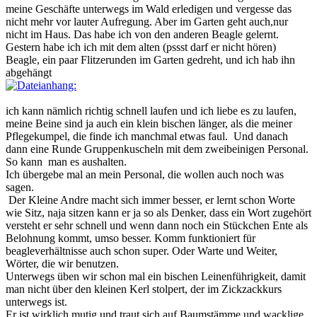
meine Geschäfte unterwegs im Wald erledigen und vergesse das
nicht mehr vor lauter Aufregung. Aber im Garten geht auch,nur
nicht im Haus. Das habe ich von den anderen Beagle gelernt.
Gestern habe ich ich mit dem alten (pssst darf er nicht hören)
Beagle, ein paar Flitzerunden im Garten gedreht, und ich hab ihn
abgehängt
ich kann nämlich richtig schnell laufen und ich liebe es zu laufen,
meine Beine sind ja auch ein klein bischen länger, als die meiner
Pflegekumpel, die finde ich manchmal etwas faul. Und danach
dann eine Runde Gruppenkuscheln mit dem zweibeinigen Personal.
So kann man es aushalten.
Ich übergebe mal an mein Personal, die wollen auch noch was
sagen.
Der Kleine Andre macht sich immer besser, er lernt schon Worte
wie Sitz, naja sitzen kann er ja so als Denker, dass ein Wort zugehört
versteht er sehr schnell und wenn dann noch ein Stückchen Ente als
Belohnung kommt, umso besser. Komm funktioniert für
beagleverhältnisse auch schon super. Oder Warte und Weiter,
Wörter, die wir benutzen.
Unterwegs üben wir schon mal ein bischen Leinenführigkeit, damit
man nicht über den kleinen Kerl stolpert, der im Zickzackkurs
unterwegs ist.
Er ist wirklich mutig und traut sich auf Baumstämme und wacklige