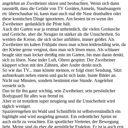
angelehnt an Zweibeiner sitzen und beobachten. Wenn sich dann
rausstellt, dass die Gefahr von TV Geräten,Amseln, Staubsaugern
etc überschaubar ist, kann man auch mal die Nase dranhalten oder
diese komischen Dinge ignorieren. Am besten ist es wenn der
Zweibeiner gedanklich die Pfote hält.
Auch der Garten war ja erstmal unheimlich, die vielen Geräusche
und Gerüche, aber die Neugier ist stärker als die Unsicherheit. So
werden die Kreise, die sich sicher anfühlen, immer größer. Als
Zweibeiner im kalten Frühjahr muss man schon leidensfähig sein, da
der Kleine gerne vergisst, dass man sich lösen muss. Als schlauer
beagle sitzt man locker dreißig min im Garten, bis man daran denkt,
sich zu lösen. Nase inder Luft, Ohren gespitzt. Der Zweibeiner
klappert schon mit den Zähnen, aber Andre denkt noch.
So wie das TV... man könnte meinen, er folgt einer Sendung. Sitzt
aufmerksam neben einem und guckt sich laute, bunte Bilder an.
Nicht nur Minuten, sondern bestimmt eine Stunde. Angelehnt
versteht sich.
Das ist für ihn ganz wichtig, sein Zweibeiner, sein persönlicher
Bodyguard für alles was fremd ist.
Aber er ist trotzdem super neugierig und die Unsicherheit wird
täglich weniger.
Spazierengehen im Wald und Schnüffeln ist selbstverständlich ein
highlight und wird ausgiebig genutzt. Ein ordentlicher Sprint ist
auch nicht zu verachten. Ein sportlicher Vertreter, der Bewegung
liebt. Meine sind da eher die gemütliche Fraktion. Er ist ja auch erst