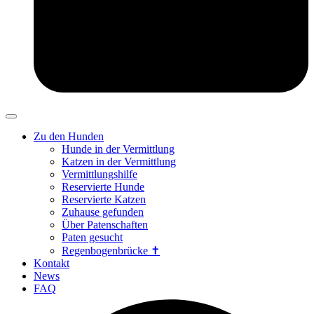
Zu den Hunden
Hunde in der Vermittlung
Katzen in der Vermittlung
Vermittlungshilfe
Reservierte Hunde
Reservierte Katzen
Zuhause gefunden
Über Patenschaften
Paten gesucht
Regenbogenbrücke ✝
Kontakt
News
FAQ