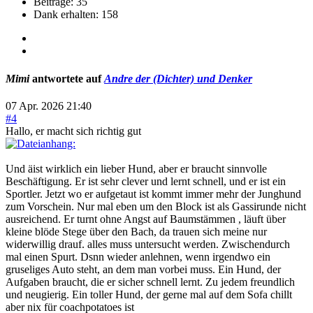
Beiträge: 35
Dank erhalten: 158
Mimi
antwortete auf
Andre der (Dichter) und Denker
07 Apr. 2026 21:40
#4
Hallo, er macht sich richtig gut
Und äist wirklich ein lieber Hund, aber er braucht sinnvolle
Beschäftigung. Er ist sehr clever und lernt schnell, und er ist ein
Sportler. Jetzt wo er aufgetaut ist kommt immer mehr der Junghund
zum Vorschein. Nur mal eben um den Block ist als Gassirunde nicht
ausreichend. Er turnt ohne Angst auf Baumstämmen , läuft über
kleine blöde Stege über den Bach, da trauen sich meine nur
widerwillig drauf. alles muss untersucht werden. Zwischendurch
mal einen Spurt. Dsnn wieder anlehnen, wenn irgendwo ein
gruseliges Auto steht, an dem man vorbei muss. Ein Hund, der
Aufgaben braucht, die er sicher schnell lernt. Zu jedem freundlich
und neugierig. Ein toller Hund, der gerne mal auf dem Sofa chillt
aber nix für coachpotatoes ist