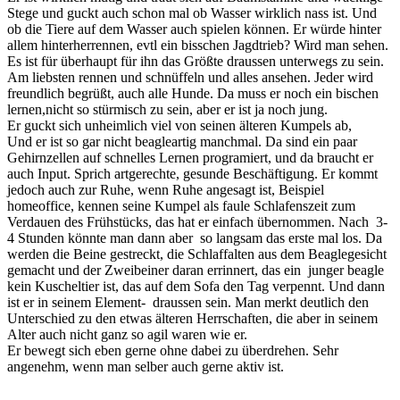
Stege und guckt auch schon mal ob Wasser wirklich nass ist. Und
ob die Tiere auf dem Wasser auch spielen können. Er würde hinter
allem hinterherrennen, evtl ein bisschen Jagdtrieb? Wird man sehen.
​​Es ist für überhaupt für ihn das Größte draussen unterwegs zu sein.
Am liebsten rennen und schnüffeln und alles ansehen. Jeder wird
freundlich begrüßt, auch alle Hunde. Da muss er noch ein bischen
lernen,nicht so stürmisch zu sein, aber er ist ja noch jung.
Er guckt sich unheimlich viel von seinen älteren Kumpels ab,
Und er ist so gar nicht beagleartig manchmal. Da sind ein paar
Gehirnzellen auf schnelles Lernen programiert, und da braucht er
auch Input. Sprich artgerechte, gesunde Beschäftigung. Er kommt
jedoch auch zur Ruhe, wenn Ruhe angesagt ist, Beispiel
homeoffice, kennen seine Kumpel als faule Schlafenszeit zum
Verdauen des Frühstücks, das hat er einfach übernommen. Nach 3-
4 Stunden könnte man dann aber so langsam das erste mal los. Da
werden die Beine gestreckt, die Schlaffalten aus dem Beaglegesicht
gemacht und der Zweibeiner daran errinnert, das ein junger beagle
kein Kuscheltier ist, das auf dem Sofa den Tag verpennt. Und dann
ist er in seinem Element- draussen sein. Man merkt deutlich den
Unterschied zu den etwas älteren Herrschaften, die aber in seinem
Alter auch nicht ganz so agil waren wie er.
Er bewegt sich eben gerne ohne dabei zu überdrehen. Sehr
angenehm, wenn man selber auch gerne aktiv ist.