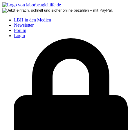
LBH in den Medien
Newsletter
Forum
Login