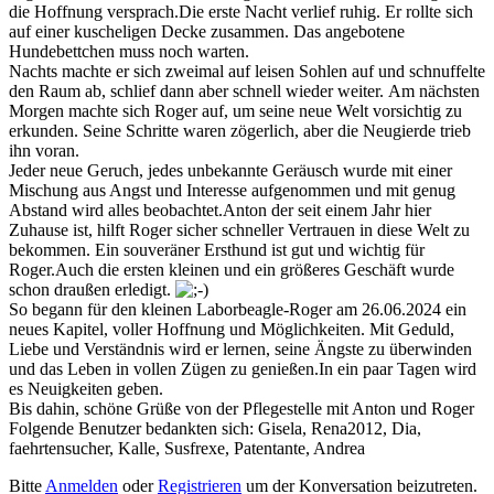
die Hoffnung versprach.Die erste Nacht verlief ruhig. Er rollte sich
auf einer kuscheligen Decke zusammen. Das angebotene
Hundebettchen muss noch warten.
Nachts machte er sich zweimal auf leisen Sohlen auf und schnuffelte
den Raum ab, schlief dann aber schnell wieder weiter. Am nächsten
Morgen machte sich Roger auf, um seine neue Welt vorsichtig zu
erkunden. Seine Schritte waren zögerlich, aber die Neugierde trieb
ihn voran.
Jeder neue Geruch, jedes unbekannte Geräusch wurde mit einer
Mischung aus Angst und Interesse aufgenommen und mit genug
Abstand wird alles beobachtet.Anton der seit einem Jahr hier
Zuhause ist, hilft Roger sicher schneller Vertrauen in diese Welt zu
bekommen. Ein souveräner Ersthund ist gut und wichtig für
Roger.Auch die ersten kleinen und ein größeres Geschäft wurde
schon draußen erledigt.
So begann für den kleinen Laborbeagle-Roger am 26.06.2024 ein
neues Kapitel, voller Hoffnung und Möglichkeiten. Mit Geduld,
Liebe und Verständnis wird er lernen, seine Ängste zu überwinden
und das Leben in vollen Zügen zu genießen.In ein paar Tagen wird
es Neuigkeiten geben.
Bis dahin, schöne Grüße von der Pflegestelle mit Anton und Roger
Folgende Benutzer bedankten sich:
Gisela
,
Rena2012
,
Dia
,
faehrtensucher
,
Kalle
,
Susfrexe
,
Patentante
,
Andrea
Bitte
Anmelden
oder
Registrieren
um der Konversation beizutreten.