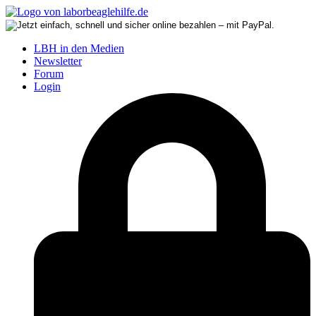
LBH in den Medien
Newsletter
Forum
Login