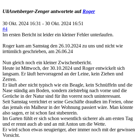
UliAnetsberger-Zenger
antwortete auf
Roger
30 Okt. 2024 16:31
-
30 Okt. 2024 16:51
#4
Im ersten Bericht ist leider ein kleiner Fehler unterlaufen.
Roger kam am Samstag den 26.10.2024 zu uns und nicht wie
irrtümlich geschrieben, am 26.06.24
Nun gleich noch ein kleiner Zwischenbericht.
Heute ist Mittwoch, der 30.10.2024 und Roger entwickelt sich
langsam. Er läuft hervorragend an der Leine, kein Ziehen und
Zerren.
Er läuft aber nicht typisch wie ein Beagle, kein Schnüffeln und die
Nase ständig am Boden, sondern zielstrebig nach vorne und die
Gerüche in der Natur sind für ihn vorerst noch uninteressant.
Seit Samstag verrichtet er seine Geschäfte draußen im Freien, ohne
das jemals ein Malheur in der Wohnung passiert wäre. Man könnte
also sagen, er ist schon fast stubenrein.
Im Garten fühlt er sich schon wesentlich sicherer als am ersten Tag
und er rennt auch ab und an mit Anton um die Wette.
Er wird schon etwas neugieriger, aber immer noch mit der gewissen
Vorsicht.