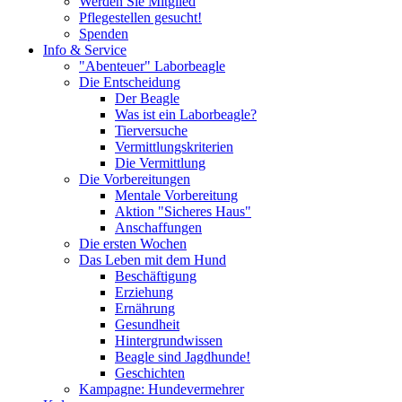
Werden Sie Mitglied
Pflegestellen gesucht!
Spenden
Info & Service
"Abenteuer" Laborbeagle
Die Entscheidung
Der Beagle
Was ist ein Laborbeagle?
Tierversuche
Vermittlungskriterien
Die Vermittlung
Die Vorbereitungen
Mentale Vorbereitung
Aktion "Sicheres Haus"
Anschaffungen
Die ersten Wochen
Das Leben mit dem Hund
Beschäftigung
Erziehung
Ernährung
Gesundheit
Hintergrundwissen
Beagle sind Jagdhunde!
Geschichten
Kampagne: Hundevermehrer