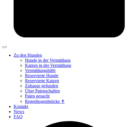
Zu den Hunden
Hunde in der Vermittlung
Katzen in der Vermittlung
Vermittlungshilfe
Reservierte Hunde
Reservierte Katzen
Zuhause gefunden
Über Patenschaften
Paten gesucht
Regenbogenbrücke ✝
Kontakt
News
FAQ