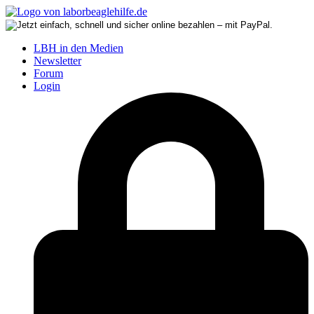
LBH in den Medien
Newsletter
Forum
Login