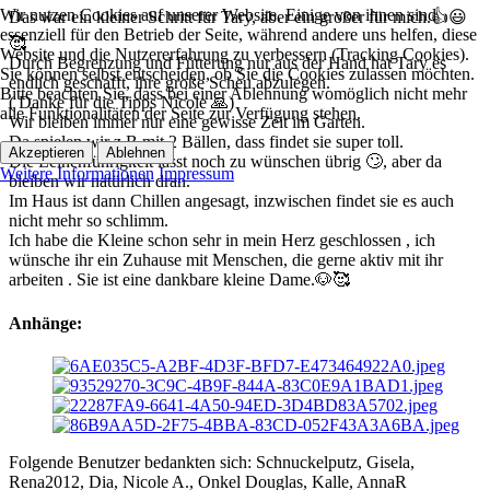
Wir nutzen Cookies auf unserer Website. Einige von ihnen sind
Das war ein kleiner Schritt für Tary, aber ein großer für mich.👍😃
essenziell für den Betrieb der Seite, während andere uns helfen, diese
🥰
Website und die Nutzererfahrung zu verbessern (Tracking Cookies).
Durch Begrenzung und Fütterung nur aus der Hand hat Tary es
Sie können selbst entscheiden, ob Sie die Cookies zulassen möchten.
endlich geschafft, ihre große Scheu abzulegen.
Bitte beachten Sie, dass bei einer Ablehnung womöglich nicht mehr
( Danke für die Tipps Nicole 🙏)
alle Funktionalitäten der Seite zur Verfügung stehen.
Wir bleiben immer nur eine gewisse Zeit im Garten.
Da spielen wir z B mit 2 Bällen, dass findet sie super toll.
Akzeptieren
Ablehnen
Die Leinenführigkeit lässt noch zu wünschen übrig 🙄, aber da
Weitere Informationen
Impressum
bleiben wir natürlich dran.
Im Haus ist dann Chillen angesagt, inzwischen findet sie es auch
nicht mehr so schlimm.
Ich habe die Kleine schon sehr in mein Herz geschlossen , ich
wünsche ihr ein Zuhause mit Menschen, die gerne aktiv mit ihr
arbeiten . Sie ist eine dankbare kleine Dame.🐶🥰
Anhänge:
Folgende Benutzer bedankten sich:
Schnuckelputz
,
Gisela
,
Rena2012
,
Dia
,
Nicole A.
,
Onkel Douglas
,
Kalle
,
AnnaR