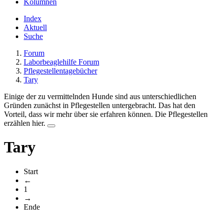
Kolumnen
Index
Aktuell
Suche
Forum
Laborbeaglehilfe Forum
Pflegestellentagebücher
Tary
Einige der zu vermittelnden Hunde sind aus unterschiedlichen
Gründen zunächst in Pflegestellen untergebracht. Das hat den
Vorteil, dass wir mehr über sie erfahren können. Die Pflegestellen
erzählen hier.
Tary
Start
←
1
→
Ende