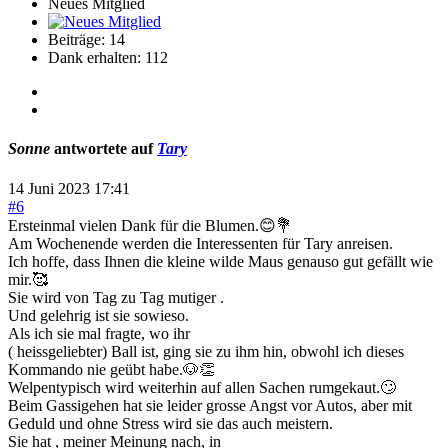
Neues Mitglied
Beiträge: 14
Dank erhalten: 112
Sonne
antwortete auf
Tary
14 Juni 2023 17:41
#6
Ersteinmal vielen Dank für die Blumen.😊💐
Am Wochenende werden die Interessenten für Tary anreisen.
Ich hoffe, dass Ihnen die kleine wilde Maus genauso gut gefällt wie
mir.🥰
Sie wird von Tag zu Tag mutiger .
Und gelehrig ist sie sowieso.
Als ich sie mal fragte, wo ihr
( heissgeliebter) Ball ist, ging sie zu ihm hin, obwohl ich dieses
Kommando nie geübt habe.🐶👏
Welpentypisch wird weiterhin auf allen Sachen rumgekaut.🙄
Beim Gassigehen hat sie leider grosse Angst vor Autos, aber mit
Geduld und ohne Stress wird sie das auch meistern.
Sie hat , meiner Meinung nach, in