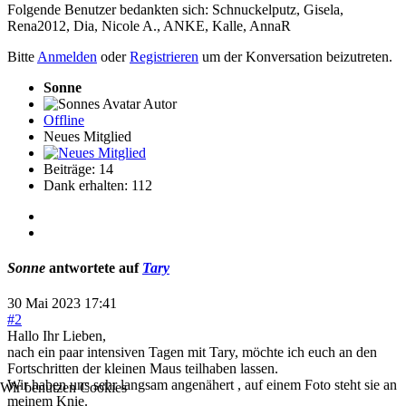
Folgende Benutzer bedankten sich:
Schnuckelputz
,
Gisela
,
Rena2012
,
Dia
,
Nicole A.
,
ANKE
,
Kalle
,
AnnaR
Bitte
Anmelden
oder
Registrieren
um der Konversation beizutreten.
Sonne
Autor
Offline
Neues Mitglied
Beiträge: 14
Dank erhalten: 112
Sonne
antwortete auf
Tary
30 Mai 2023 17:41
#2
Hallo Ihr Lieben,
nach ein paar intensiven Tagen mit Tary, möchte ich euch an den
Fortschritten der kleinen Maus teilhaben lassen.
Wir haben uns sehr langsam angenähert , auf einem Foto steht sie an
Wir benutzen Cookies
meinem Knie.