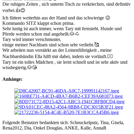
Die ruhigen Zeiten , sich unterm Tisch zu verkriechen, sind definitiv
vorbei.👍😊
Ich füttere weiterhin aus der Hand und das schwierige 😉
Kommando SITZ klappt schon prima.
Sehr lustig ist auch immer, wenn Tary mit fernsieht. Hunde und
Pferde werden schon mal angebellt.🐶🐴
Tary wird immer verschmuster,
einige meiner Nachbarn sind schon sehr verliebt.🥰
Wir arbeiten nun verstärkt an der Leinenführigkeit , meine
Nachbarshündin Ella hilft mir dabei, indem sie vorläuft.🐕‍🦺
Tary ist ein tolles Mädchen , sie lernt schnell und ist sehr aktiv und
wissbegierig.🐶😘
Anhänge:
Folgende Benutzer bedankten sich:
Schnuckelputz
,
Tina
,
Gisela
,
Rena2012
,
Dia
,
Onkel Douglas
,
ANKE
,
Kalle
,
AnnaR