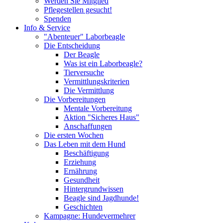
Werden Sie Mitglied
Pflegestellen gesucht!
Spenden
Info & Service
"Abenteuer" Laborbeagle
Die Entscheidung
Der Beagle
Was ist ein Laborbeagle?
Tierversuche
Vermittlungskriterien
Die Vermittlung
Die Vorbereitungen
Mentale Vorbereitung
Aktion "Sicheres Haus"
Anschaffungen
Die ersten Wochen
Das Leben mit dem Hund
Beschäftigung
Erziehung
Ernährung
Gesundheit
Hintergrundwissen
Beagle sind Jagdhunde!
Geschichten
Kampagne: Hundevermehrer