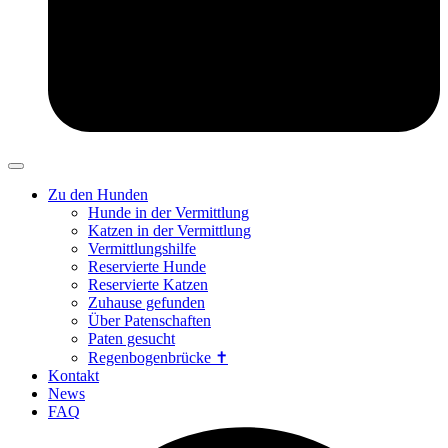
Zu den Hunden
Hunde in der Vermittlung
Katzen in der Vermittlung
Vermittlungshilfe
Reservierte Hunde
Reservierte Katzen
Zuhause gefunden
Über Patenschaften
Paten gesucht
Regenbogenbrücke ✝
Kontakt
News
FAQ