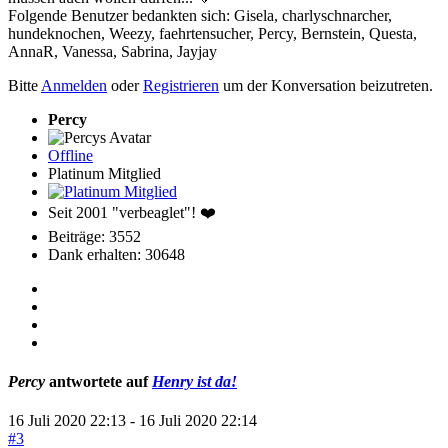
Folgende Benutzer bedankten sich:
Gisela
,
charlyschnarcher
,
hundeknochen
,
Weezy
,
faehrtensucher
,
Percy
,
Bernstein
,
Questa
,
AnnaR
,
Vanessa
,
Sabrina
,
Jayjay
Bitte
Anmelden
oder
Registrieren
um der Konversation beizutreten.
Percy
Offline
Platinum Mitglied
Seit 2001 "verbeaglet"! ❤️
Beiträge: 3552
Dank erhalten: 30648
Percy
antwortete auf
Henry ist da!
16 Juli 2020 22:13
-
16 Juli 2020 22:14
#3