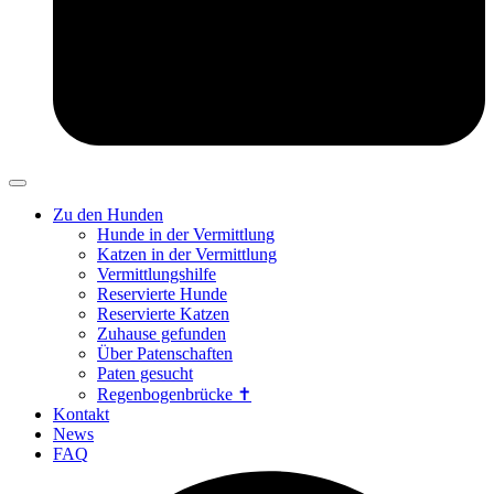
Zu den Hunden
Hunde in der Vermittlung
Katzen in der Vermittlung
Vermittlungshilfe
Reservierte Hunde
Reservierte Katzen
Zuhause gefunden
Über Patenschaften
Paten gesucht
Regenbogenbrücke ✝
Kontakt
News
FAQ