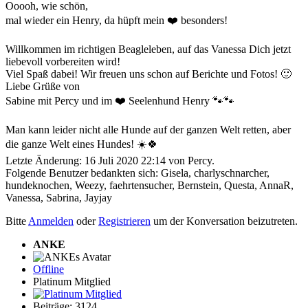
Ooooh, wie schön,
mal wieder ein Henry, da hüpft mein ❤️ besonders!
Willkommen im richtigen Beagleleben, auf das Vanessa Dich jetzt
liebevoll vorbereiten wird!
Viel Spaß dabei! Wir freuen uns schon auf Berichte und Fotos! 🙂
Liebe Grüße von
Sabine mit Percy und im ❤️ Seelenhund Henry 🐾🐾
Man kann leider nicht alle Hunde auf der ganzen Welt retten, aber
die ganze Welt eines Hundes! ☀️🍀
Letzte Änderung: 16 Juli 2020 22:14 von
Percy
.
Folgende Benutzer bedankten sich:
Gisela
,
charlyschnarcher
,
hundeknochen
,
Weezy
,
faehrtensucher
,
Bernstein
,
Questa
,
AnnaR
,
Vanessa
,
Sabrina
,
Jayjay
Bitte
Anmelden
oder
Registrieren
um der Konversation beizutreten.
ANKE
Offline
Platinum Mitglied
Beiträge: 3124