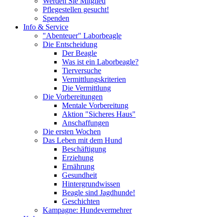
Werden Sie Mitglied
Pflegestellen gesucht!
Spenden
Info & Service
"Abenteuer" Laborbeagle
Die Entscheidung
Der Beagle
Was ist ein Laborbeagle?
Tierversuche
Vermittlungskriterien
Die Vermittlung
Die Vorbereitungen
Mentale Vorbereitung
Aktion "Sicheres Haus"
Anschaffungen
Die ersten Wochen
Das Leben mit dem Hund
Beschäftigung
Erziehung
Ernährung
Gesundheit
Hintergrundwissen
Beagle sind Jagdhunde!
Geschichten
Kampagne: Hundevermehrer