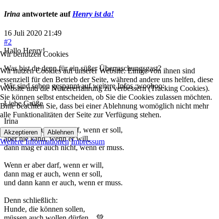
Irina
antwortete auf
Henry ist da!
16 Juli 2020 21:49
#2
Hallo Henry!
Wir benutzen Cookies
Was bist du denn für ein süßer Überraschungsgast?
Wir nutzen Cookies auf unserer Website. Einige von ihnen sind
essenziell für den Betrieb der Seite, während andere uns helfen, diese
Wir sind schon gespannt auf weitere Infos :woohoo:
Website und die Nutzererfahrung zu verbessern (Tracking Cookies).
Sie können selbst entscheiden, ob Sie die Cookies zulassen möchten.
Liebe Grüße
Bitte beachten Sie, dass bei einer Ablehnung womöglich nicht mehr
alle Funktionalitäten der Seite zur Verfügung stehen.
Irina
Wenn ein Hund nur darf, wenn er soll,
Akzeptieren
Ablehnen
aber nie kann, wenn er will,
Weitere Informationen
Impressum
dann mag er auch nicht, wenn er muss.
Wenn er aber darf, wenn er will,
dann mag er auch, wenn er soll,
und dann kann er auch, wenn er muss.
Denn schließlich:
Hunde, die können sollen,
müssen auch wollen dürfen... 💚