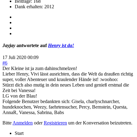
Beiträge: 168
Dank erhalten: 2012
Jayjay
antwortete auf
Henry ist da!
17 Juli 2020 00:09
#6
Der Kleine ist ja zum dahinschmelzen!
Lieber Henry, Vivi lässt ausrichten, dass die Welt da draußen richtig
super, voller Abenteuer und kraulender Hände ist! :woohoo:
Stürzt dich also mutig in dein neues Leben und genieß erstmal die
Zeit bei Vanessa!
LG von der Blau!
Folgende Benutzer bedankten sich:
Gisela
,
charlyschnarcher
,
hundeknochen
,
Weezy
,
faehrtensucher
,
Percy
,
Bernstein
,
Questa
,
AnnaR
,
Vanessa
,
Sabrina
,
Babs
Bitte
Anmelden
oder
Registrieren
um der Konversation beizutreten.
Start