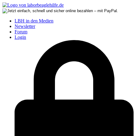
LBH in den Medien
Newsletter
Forum
Login