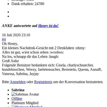
Dank erhalten: 24780
ANKE
antwortete auf
Henry ist da!
16 Juli 2020 23:10
#4
Oh Henry,
Ein kleines Nachdenk-Gesicht mit 2 Denkfalten :ohmy:
Alles ist gut, wirst schon sehen :woohoo:
Na los, schnapp dir das Leben :laugh:
Gruß Anke
Folgende Benutzer bedankten sich:
Gisela
,
charlyschnarcher
,
hundeknochen
,
Weezy
,
faehrtensucher
,
Bernstein
,
Questa
,
AnnaR
,
Vanessa
,
Sabrina
,
Jayjay
Bitte
Anmelden
oder
Registrieren
um der Konversation beizutreten.
Sabrina
Offline
Platinum Mitglied