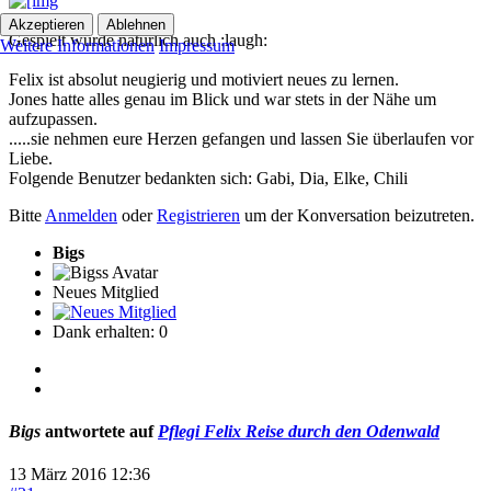
Akzeptieren
Ablehnen
Gespielt wurde natürlich auch :laugh:
Weitere Informationen
Impressum
Felix ist absolut neugierig und motiviert neues zu lernen.
Jones hatte alles genau im Blick und war stets in der Nähe um
aufzupassen.
.....sie nehmen eure Herzen gefangen und lassen Sie überlaufen vor
Liebe.
Folgende Benutzer bedankten sich:
Gabi
,
Dia
,
Elke
,
Chili
Bitte
Anmelden
oder
Registrieren
um der Konversation beizutreten.
Bigs
Neues Mitglied
Dank erhalten: 0
Bigs
antwortete auf
Pflegi Felix Reise durch den Odenwald
13 März 2016 12:36