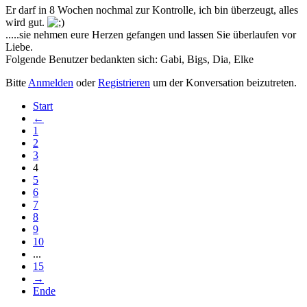
Er darf in 8 Wochen nochmal zur Kontrolle, ich bin überzeugt, alles
wird gut.
.....sie nehmen eure Herzen gefangen und lassen Sie überlaufen vor
Liebe.
Folgende Benutzer bedankten sich:
Gabi
,
Bigs
,
Dia
,
Elke
Bitte
Anmelden
oder
Registrieren
um der Konversation beizutreten.
Start
←
1
2
3
4
5
6
7
8
9
10
...
15
→
Ende