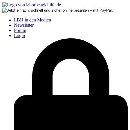
LBH in den Medien
Newsletter
Forum
Login