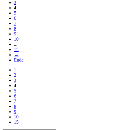
3
4
5
6
7
8
9
10
...
15
→
Ende
1
2
3
4
5
6
7
8
9
10
15