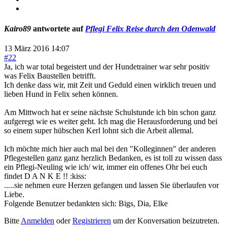
Kairo89
antwortete auf
Pflegi Felix Reise durch den Odenwald
13 März 2016 14:07
#22
Ja, ich war total begeistert und der Hundetrainer war sehr positiv
was Felix Baustellen betrifft.
Ich denke dass wir, mit Zeit und Geduld einen wirklich treuen und
lieben Hund in Felix sehen können.
Am Mittwoch hat er seine nächste Schulstunde ich bin schon ganz
aufgeregt wie es weiter geht. Ich mag die Herausforderung und bei
so einem super hübschen Kerl lohnt sich die Arbeit allemal.
Ich möchte mich hier auch mal bei den "Kolleginnen" der anderen
Pflegestellen ganz ganz herzlich Bedanken, es ist toll zu wissen dass
ein Pflegi-Neuling wie ich/ wir, immer ein offenes Ohr bei euch
findet D A N K E !! :kiss:
.....sie nehmen eure Herzen gefangen und lassen Sie überlaufen vor
Liebe.
Folgende Benutzer bedankten sich:
Bigs
,
Dia
,
Elke
Bitte
Anmelden
oder
Registrieren
um der Konversation beizutreten.