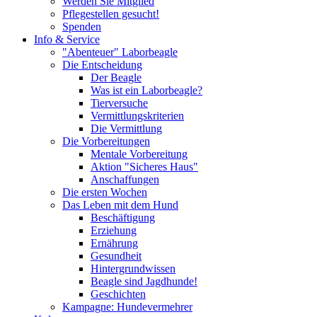
Werden Sie Mitglied
Pflegestellen gesucht!
Spenden
Info & Service
"Abenteuer" Laborbeagle
Die Entscheidung
Der Beagle
Was ist ein Laborbeagle?
Tierversuche
Vermittlungskriterien
Die Vermittlung
Die Vorbereitungen
Mentale Vorbereitung
Aktion "Sicheres Haus"
Anschaffungen
Die ersten Wochen
Das Leben mit dem Hund
Beschäftigung
Erziehung
Ernährung
Gesundheit
Hintergrundwissen
Beagle sind Jagdhunde!
Geschichten
Kampagne: Hundevermehrer