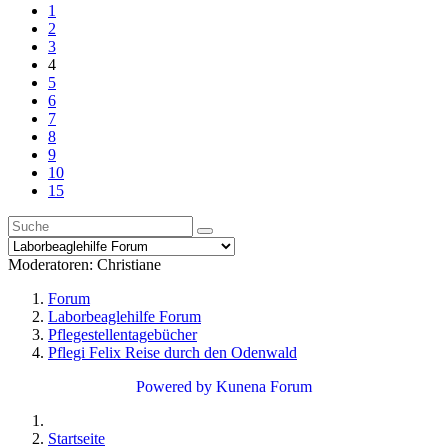
1
2
3
4
5
6
7
8
9
10
15
Moderatoren:
Christiane
Forum
Laborbeaglehilfe Forum
Pflegestellentagebücher
Pflegi Felix Reise durch den Odenwald
Powered by
Kunena Forum
Startseite