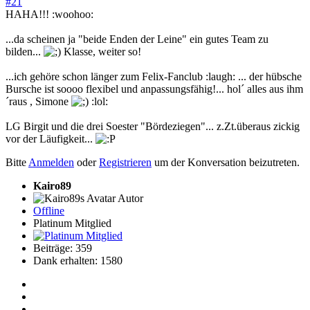
#21
HAHA!!! :woohoo:
...da scheinen ja "beide Enden der Leine" ein gutes Team zu
bilden...
Klasse, weiter so!
...ich gehöre schon länger zum Felix-Fanclub :laugh: ... der hübsche
Bursche ist soooo flexibel und anpassungsfähig!... hol´ alles aus ihm
´raus , Simone
:lol:
LG Birgit und die drei Soester "Bördeziegen"... z.Zt.überaus zickig
vor der Läufigkeit...
Bitte
Anmelden
oder
Registrieren
um der Konversation beizutreten.
Kairo89
Autor
Offline
Platinum Mitglied
Beiträge: 359
Dank erhalten: 1580