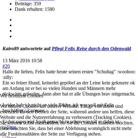
Beiträge: 359
Dank erhalten: 1580
Kairo89
antwortete auf
Pflegi Felix Reise durch den Odenwald
13 März 2016 10:58
#20
Hallo ihr lieben, Felix hatte heute seinen ersten "Schultag" :woohoo:
:silly:
Ein so feiner Hund, keinerlei gepöbel an der Leine kein geknurre ok
am Anfang ist er bei so vielen Hunden und Männern mehr
rückwärts gelaufen, dann aber hat er alle Übungen brav mitgemacht.
Wir benutzen Cookies
Leider hab ich nicht so viele Bilder, ich war voll mit Felix
Wir nutzen Cookies auf unserer Website. Einige von ihnen sind
beschäftigt
essenziell für den Betrieb der Seite, während andere uns helfen, diese
Website und die Nutzererfahrung zu verbessern (Tracking Cookies).
Es hat super viel Spaß gemacht zu sehen wie toll er dabei ist.
Sie können selbst entscheiden, ob Sie die Cookies zulassen möchten.
Bitte beachten Sie, dass bei einer Ablehnung womöglich nicht mehr
alle Funktionalitäten der Seite zur Verfügung stehen.