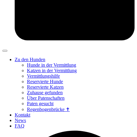
Zu den Hunden
Hunde in der Vermittlung
Katzen in der Vermittlung
Vermittlungshilfe
Reservierte Hunde
Reservierte Katzen
Zuhause gefunden
Über Patenschaften
Paten gesucht
Regenbogenbrücke ✝
Kontakt
News
FAQ