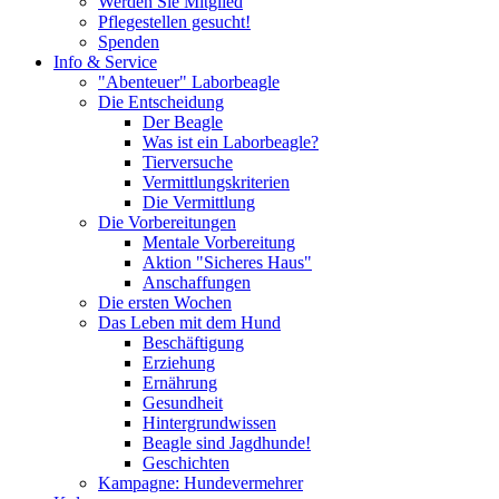
Werden Sie Mitglied
Pflegestellen gesucht!
Spenden
Info & Service
"Abenteuer" Laborbeagle
Die Entscheidung
Der Beagle
Was ist ein Laborbeagle?
Tierversuche
Vermittlungskriterien
Die Vermittlung
Die Vorbereitungen
Mentale Vorbereitung
Aktion "Sicheres Haus"
Anschaffungen
Die ersten Wochen
Das Leben mit dem Hund
Beschäftigung
Erziehung
Ernährung
Gesundheit
Hintergrundwissen
Beagle sind Jagdhunde!
Geschichten
Kampagne: Hundevermehrer