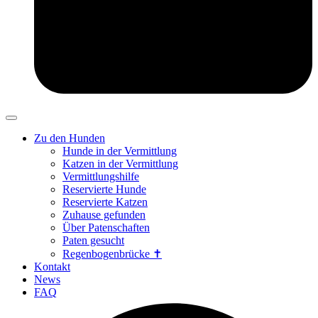
Zu den Hunden
Hunde in der Vermittlung
Katzen in der Vermittlung
Vermittlungshilfe
Reservierte Hunde
Reservierte Katzen
Zuhause gefunden
Über Patenschaften
Paten gesucht
Regenbogenbrücke ✝
Kontakt
News
FAQ