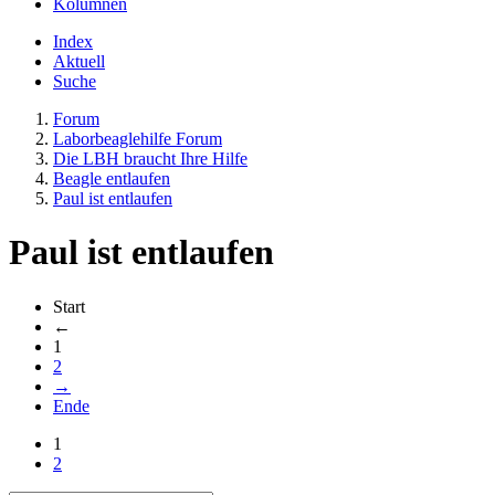
Kolumnen
Index
Aktuell
Suche
Forum
Laborbeaglehilfe Forum
Die LBH braucht Ihre Hilfe
Beagle entlaufen
Paul ist entlaufen
Paul ist entlaufen
Start
←
1
2
→
Ende
1
2