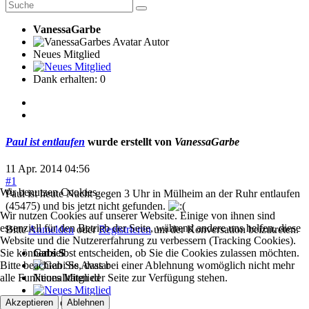
VanessaGarbe
Autor
Neues Mitglied
Dank erhalten: 0
Paul ist entlaufen
wurde erstellt von
VanessaGarbe
11 Apr. 2014 04:56
#1
Wir benutzen Cookies
Paul ist heute Nacht gegen 3 Uhr in Mülheim an der Ruhr entlaufen
(45475) und bis jetzt nicht gefunden.
Wir nutzen Cookies auf unserer Website. Einige von ihnen sind
essenziell für den Betrieb der Seite, während andere uns helfen, diese
Bitte
Anmelden
oder
Registrieren
um der Konversation beizutreten.
Website und die Nutzererfahrung zu verbessern (Tracking Cookies).
Sie können selbst entscheiden, ob Sie die Cookies zulassen möchten.
Gabi S
Bitte beachten Sie, dass bei einer Ablehnung womöglich nicht mehr
alle Funktionalitäten der Seite zur Verfügung stehen.
Neues Mitglied
Dank erhalten: 0
Akzeptieren
Ablehnen