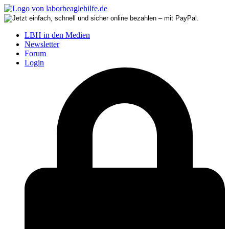
LBH in den Medien
Newsletter
Forum
Login