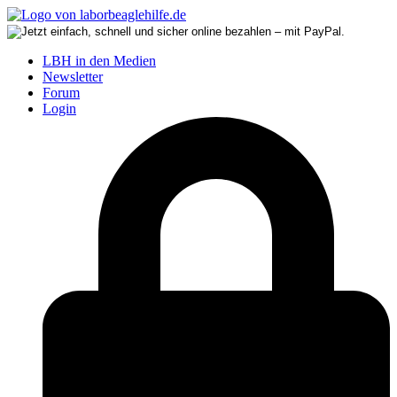
LBH in den Medien
Newsletter
Forum
Login