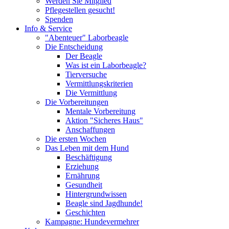
Werden Sie Mitglied
Pflegestellen gesucht!
Spenden
Info & Service
"Abenteuer" Laborbeagle
Die Entscheidung
Der Beagle
Was ist ein Laborbeagle?
Tierversuche
Vermittlungskriterien
Die Vermittlung
Die Vorbereitungen
Mentale Vorbereitung
Aktion "Sicheres Haus"
Anschaffungen
Die ersten Wochen
Das Leben mit dem Hund
Beschäftigung
Erziehung
Ernährung
Gesundheit
Hintergrundwissen
Beagle sind Jagdhunde!
Geschichten
Kampagne: Hundevermehrer