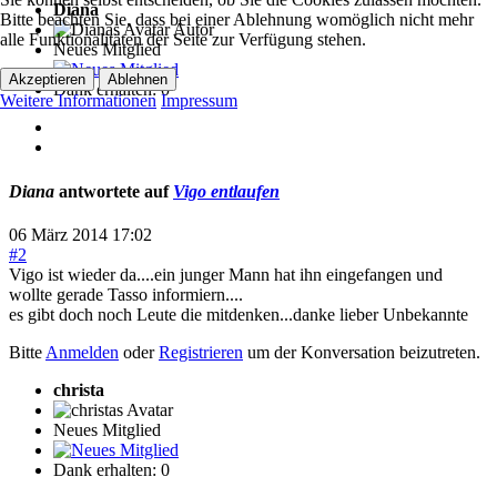
Diana
Bitte beachten Sie, dass bei einer Ablehnung womöglich nicht mehr
Autor
alle Funktionalitäten der Seite zur Verfügung stehen.
Neues Mitglied
Akzeptieren
Ablehnen
Dank erhalten: 0
Weitere Informationen
Impressum
Diana
antwortete auf
Vigo entlaufen
06 März 2014 17:02
#2
Vigo ist wieder da....ein junger Mann hat ihn eingefangen und
wollte gerade Tasso informiern....
es gibt doch noch Leute die mitdenken...danke lieber Unbekannte
Bitte
Anmelden
oder
Registrieren
um der Konversation beizutreten.
christa
Neues Mitglied
Dank erhalten: 0