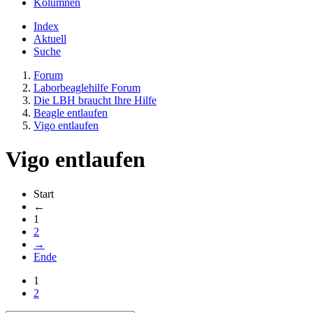
Kolumnen
Index
Aktuell
Suche
Forum
Laborbeaglehilfe Forum
Die LBH braucht Ihre Hilfe
Beagle entlaufen
Vigo entlaufen
Vigo entlaufen
Start
←
1
2
→
Ende
1
2