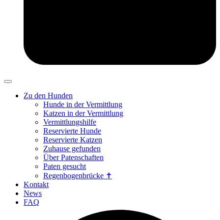
Zu den Hunden
Hunde in der Vermittlung
Katzen in der Vermittlung
Vermittlungshilfe
Reservierte Hunde
Reservierte Katzen
Zuhause gefunden
Über Patenschaften
Paten gesucht
Regenbogenbrücke ✝
Kontakt
News
FAQ