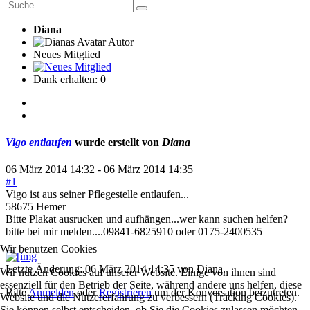
Diana
Autor
Neues Mitglied
Dank erhalten: 0
Vigo entlaufen
wurde erstellt von
Diana
06 März 2014 14:32
-
06 März 2014 14:35
#1
Vigo ist aus seiner Pflegestelle entlaufen...
58675 Hemer
Bitte Plakat ausrucken und aufhängen...wer kann suchen helfen?
bitte bei mir melden....09841-6825910 oder 0175-2400535
Wir benutzen Cookies
Letzte Änderung: 06 März 2014 14:35 von
Diana
.
Wir nutzen Cookies auf unserer Website. Einige von ihnen sind
essenziell für den Betrieb der Seite, während andere uns helfen, diese
Bitte
Anmelden
oder
Registrieren
um der Konversation beizutreten.
Website und die Nutzererfahrung zu verbessern (Tracking Cookies).
Sie können selbst entscheiden, ob Sie die Cookies zulassen möchten.