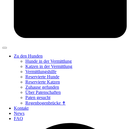
Zu den Hunden
Hunde in der Vermittlung
Katzen in der Vermittlung
Vermittlungshilfe
Reservierte Hunde
Reservierte Katzen
Zuhause gefunden
Über Patenschaften
Paten gesucht
Regenbogenbrücke ✝
Kontakt
News
FAQ