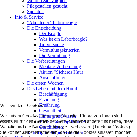
Werden Sie Mitglied
Pflegestellen gesucht!
Spenden
Info & Service
"Abenteuer" Laborbeagle
Die Entscheidung
Der Beagle
Was ist ein Laborbeagle?
Tierversuche
Vermittlungskriterien
Die Vermittlung
Die Vorbereitungen
Mentale Vorbereitung
Aktion "Sicheres Haus"
Anschaffungen
Die ersten Wochen
Das Leben mit dem Hund
Beschäftigung
Erziehung
Ernährung
Wir benutzen Cookies
Gesundheit
Wir nutzen Cookies auf unserer Website. Einige von ihnen sind
Hintergrundwissen
essenziell für den Betrieb der Seite, während andere uns helfen, diese
Beagle sind Jagdhunde!
Website und die Nutzererfahrung zu verbessern (Tracking Cookies).
Geschichten
Sie können selbst entscheiden, ob Sie die Cookies zulassen möchten.
Kampagne: Hundevermehrer