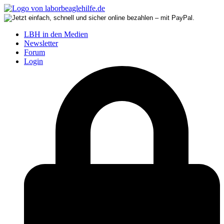
LBH in den Medien
Newsletter
Forum
Login