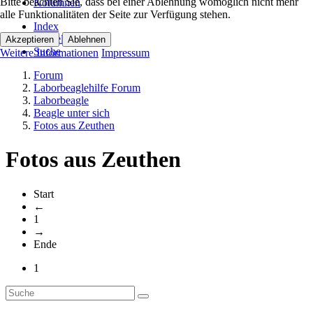
Bitte beachten Sie, dass bei einer Ablehnung womöglich nicht mehr
Kolumnen
alle Funktionalitäten der Seite zur Verfügung stehen.
Index
Aktuell
Akzeptieren
Ablehnen
Suche
Weitere Informationen
Impressum
Forum
Laborbeaglehilfe Forum
Laborbeagle
Beagle unter sich
Fotos aus Zeuthen
Fotos aus Zeuthen
Start
←
1
→
Ende
1