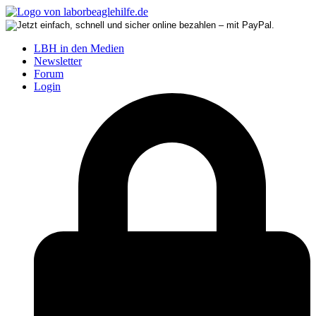
LBH in den Medien
Newsletter
Forum
Login