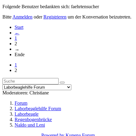
Folgende Benutzer bedankten sich:
faehrtensucher
Bitte
Anmelden
oder
Registrieren
um der Konversation beizutreten.
Start
←
1
2
→
Ende
1
2
Moderatoren:
Christiane
Forum
Laborbeaglehilfe Forum
Laborbeagle
Regenbogenbrücke
Naldo und Leni
Powered by
Kunena Forum