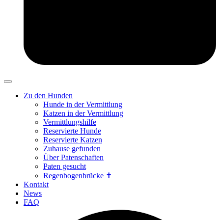
Zu den Hunden
Hunde in der Vermittlung
Katzen in der Vermittlung
Vermittlungshilfe
Reservierte Hunde
Reservierte Katzen
Zuhause gefunden
Über Patenschaften
Paten gesucht
Regenbogenbrücke ✝
Kontakt
News
FAQ