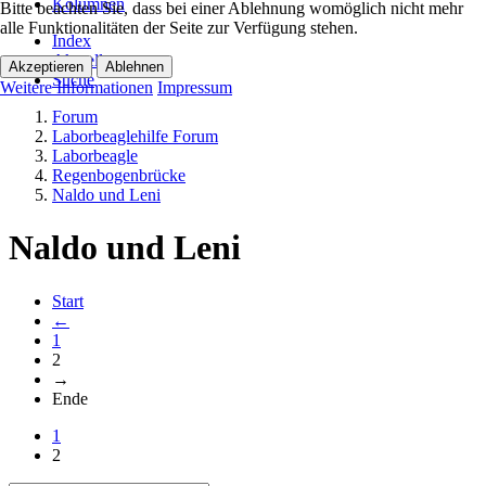
Kolumnen
Bitte beachten Sie, dass bei einer Ablehnung womöglich nicht mehr
alle Funktionalitäten der Seite zur Verfügung stehen.
Index
Aktuell
Akzeptieren
Ablehnen
Suche
Weitere Informationen
Impressum
Forum
Laborbeaglehilfe Forum
Laborbeagle
Regenbogenbrücke
Naldo und Leni
Naldo und Leni
Start
←
1
2
→
Ende
1
2