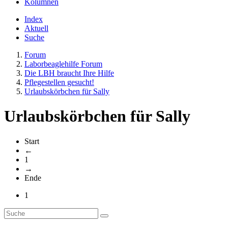
Kolumnen
Index
Aktuell
Suche
Forum
Laborbeaglehilfe Forum
Die LBH braucht Ihre Hilfe
Pflegestellen gesucht!
Urlaubskörbchen für Sally
Urlaubskörbchen für Sally
Start
←
1
→
Ende
1