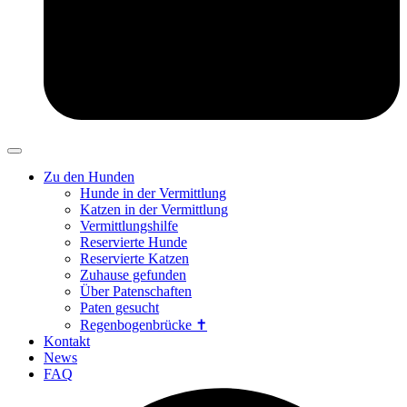
Zu den Hunden
Hunde in der Vermittlung
Katzen in der Vermittlung
Vermittlungshilfe
Reservierte Hunde
Reservierte Katzen
Zuhause gefunden
Über Patenschaften
Paten gesucht
Regenbogenbrücke ✝
Kontakt
News
FAQ