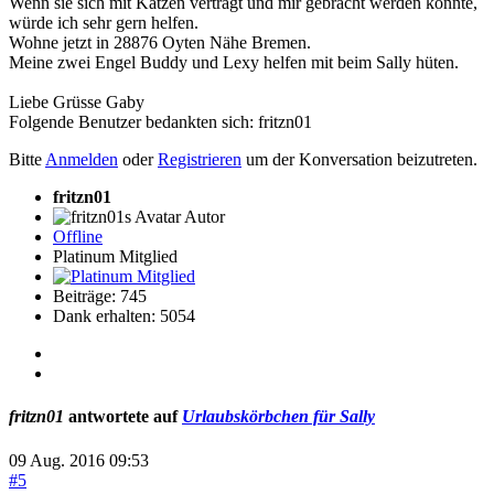
Wenn sie sich mit Katzen verträgt und mir gebracht werden könnte,
würde ich sehr gern helfen.
Wohne jetzt in 28876 Oyten Nähe Bremen.
Meine zwei Engel Buddy und Lexy helfen mit beim Sally hüten.
Liebe Grüsse Gaby
Folgende Benutzer bedankten sich:
fritzn01
Bitte
Anmelden
oder
Registrieren
um der Konversation beizutreten.
fritzn01
Autor
Offline
Platinum Mitglied
Beiträge: 745
Dank erhalten: 5054
fritzn01
antwortete auf
Urlaubskörbchen für Sally
09 Aug. 2016 09:53
#5