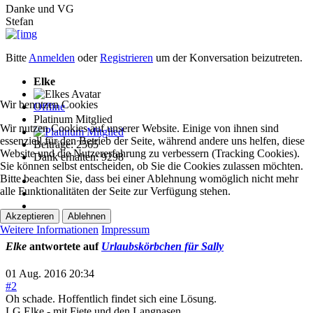
Danke und VG
Stefan
Bitte
Anmelden
oder
Registrieren
um der Konversation beizutreten.
Elke
Wir benutzen Cookies
Offline
Platinum Mitglied
Wir nutzen Cookies auf unserer Website. Einige von ihnen sind
essenziell für den Betrieb der Seite, während andere uns helfen, diese
Beiträge: 2565
Website und die Nutzererfahrung zu verbessern (Tracking Cookies).
Dank erhalten: 9298
Sie können selbst entscheiden, ob Sie die Cookies zulassen möchten.
Bitte beachten Sie, dass bei einer Ablehnung womöglich nicht mehr
alle Funktionalitäten der Seite zur Verfügung stehen.
Akzeptieren
Ablehnen
Weitere Informationen
Impressum
Elke
antwortete auf
Urlaubskörbchen für Sally
01 Aug. 2016 20:34
#2
Oh schade. Hoffentlich findet sich eine Lösung.
LG Elke - mit Fiete und den Langnasen