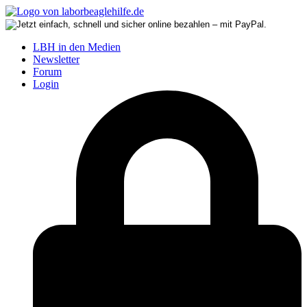
LBH in den Medien
Newsletter
Forum
Login