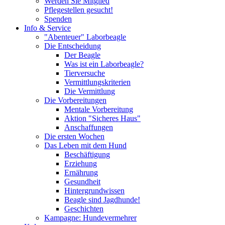
Werden Sie Mitglied
Pflegestellen gesucht!
Spenden
Info & Service
"Abenteuer" Laborbeagle
Die Entscheidung
Der Beagle
Was ist ein Laborbeagle?
Tierversuche
Vermittlungskriterien
Die Vermittlung
Die Vorbereitungen
Mentale Vorbereitung
Aktion "Sicheres Haus"
Anschaffungen
Die ersten Wochen
Das Leben mit dem Hund
Beschäftigung
Erziehung
Ernährung
Gesundheit
Hintergrundwissen
Beagle sind Jagdhunde!
Geschichten
Kampagne: Hundevermehrer