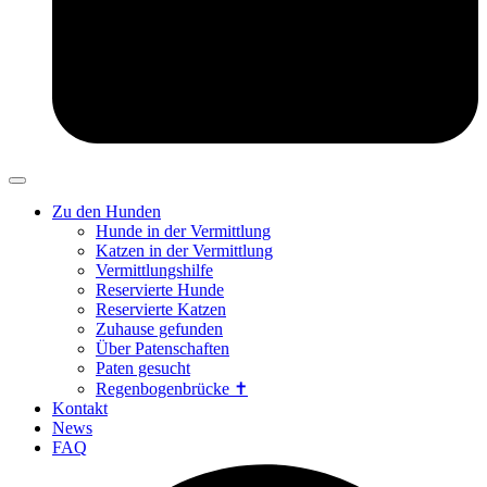
Zu den Hunden
Hunde in der Vermittlung
Katzen in der Vermittlung
Vermittlungshilfe
Reservierte Hunde
Reservierte Katzen
Zuhause gefunden
Über Patenschaften
Paten gesucht
Regenbogenbrücke ✝
Kontakt
News
FAQ