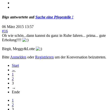
Bigs
antwortete auf
Suche eine Pfegestelle !
06 März 2015 13:57
#16
Oh wie schön...dann kannst du ganz in Ruhe fahren... prima... gute
Erholung!!!!
Birgit, Meggy&Lotte
Bitte
Anmelden
oder
Registrieren
um der Konversation beizutreten.
Start
←
1
2
3
→
Ende
1
2
3