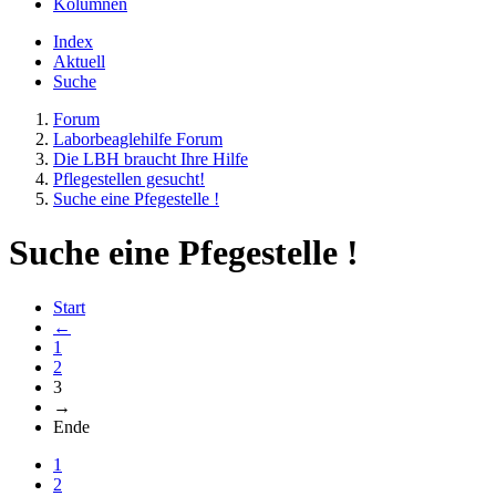
Kolumnen
Index
Aktuell
Suche
Forum
Laborbeaglehilfe Forum
Die LBH braucht Ihre Hilfe
Pflegestellen gesucht!
Suche eine Pfegestelle !
Suche eine Pfegestelle !
Start
←
1
2
3
→
Ende
1
2