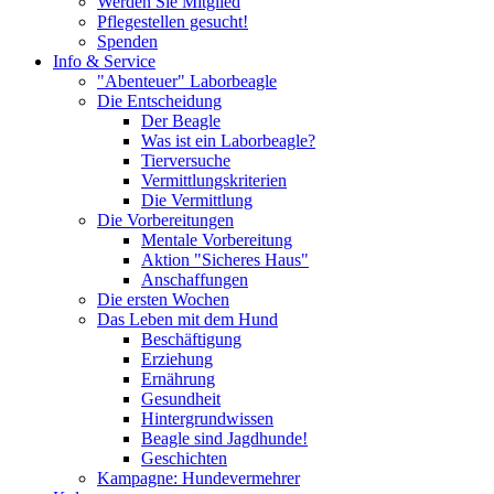
Werden Sie Mitglied
Pflegestellen gesucht!
Spenden
Info & Service
"Abenteuer" Laborbeagle
Die Entscheidung
Der Beagle
Was ist ein Laborbeagle?
Tierversuche
Vermittlungskriterien
Die Vermittlung
Die Vorbereitungen
Mentale Vorbereitung
Aktion "Sicheres Haus"
Anschaffungen
Die ersten Wochen
Das Leben mit dem Hund
Beschäftigung
Erziehung
Ernährung
Gesundheit
Hintergrundwissen
Beagle sind Jagdhunde!
Geschichten
Kampagne: Hundevermehrer