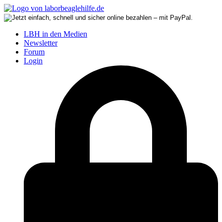
LBH in den Medien
Newsletter
Forum
Login