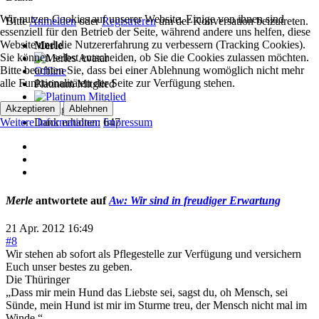
Wir nutzen Cookies auf unserer Website. Einige von ihnen sind
Bitte
Anmelden
oder
Registrieren
um der Konversation beizutreten.
essenziell für den Betrieb der Seite, während andere uns helfen, diese
Website und die Nutzererfahrung zu verbessern (Tracking Cookies).
Merle
Sie können selbst entscheiden, ob Sie die Cookies zulassen möchten.
Bitte beachten Sie, dass bei einer Ablehnung womöglich nicht mehr
Offline
alle Funktionalitäten der Seite zur Verfügung stehen.
Platinum Mitglied
Akzeptieren
Ablehnen
Beiträge: 1096
Weitere Informationen
Impressum
Dank erhalten: 647
Merle
antwortete auf
Aw: Wir sind in freudiger Erwartung
21 Apr. 2012 16:49
#8
Wir stehen ab sofort als Pflegestelle zur Verfügung und versichern
Euch unser bestes zu geben.
Die Thüringer
„Dass mir mein Hund das Liebste sei, sagst du, oh Mensch, sei
Sünde, mein Hund ist mir im Sturme treu, der Mensch nicht mal im
Winde.“