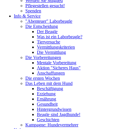
Werden Sie Mitglied
Pflegestellen gesucht!
Spenden
Info & Service
"Abenteuer" Laborbeagle
Die Entscheidung
Der Beagle
Was ist ein Laborbeagle?
Tierversuche
Vermittlungskriterien
Die Vermittlung
Die Vorbereitungen
Mentale Vorbereitung
Aktion "Sicheres Haus"
Anschaffungen
Die ersten Wochen
Das Leben mit dem Hund
Beschäftigung
Erziehung
Ernährung
Gesundheit
Hintergrundwissen
Beagle sind Jagdhunde!
Geschichten
Kampagne: Hundevermehrer