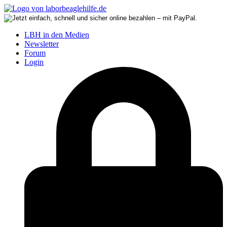
LBH in den Medien
Newsletter
Forum
Login