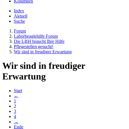
Kolumnen
Index
Aktuell
Suche
Forum
Laborbeaglehilfe Forum
Die LBH braucht Ihre Hilfe
Pflegestellen gesucht!
Wir sind in freudiger Erwartung
Wir sind in freudiger
Erwartung
Start
←
1
2
3
4
→
Ende