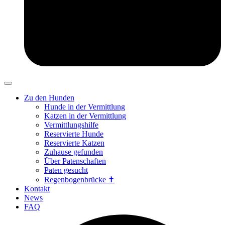
Zu den Hunden
Hunde in der Vermittlung
Katzen in der Vermittlung
Vermittlungshilfe
Reservierte Hunde
Reservierte Katzen
Zuhause gefunden
Über Patenschaften
Paten gesucht
Regenbogenbrücke ✝
Kontakt
News
FAQ