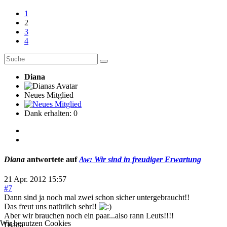
1
2
3
4
Diana
Neues Mitglied
Dank erhalten: 0
Diana
antwortete auf
Aw: Wir sind in freudiger Erwartung
21 Apr. 2012 15:57
#7
Dann sind ja noch mal zwei schon sicher untergebraucht!!
Das freut uns natürlich sehr!!
Aber wir brauchen noch ein paar...also rann Leuts!!!!
Wir benutzen Cookies
Diana