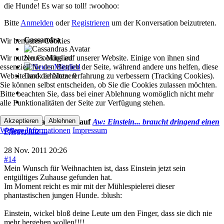
die Hunde! Es war so toll! :woohoo:
Bitte
Anmelden
oder
Registrieren
um der Konversation beizutreten.
Cassandra
Wir benutzen Cookies
Wir nutzen Cookies auf unserer Website. Einige von ihnen sind
Neues Mitglied
essenziell für den Betrieb der Seite, während andere uns helfen, diese
Website und die Nutzererfahrung zu verbessern (Tracking Cookies).
Dank erhalten: 0
Sie können selbst entscheiden, ob Sie die Cookies zulassen möchten.
Bitte beachten Sie, dass bei einer Ablehnung womöglich nicht mehr
alle Funktionalitäten der Seite zur Verfügung stehen.
Akzeptieren
Ablehnen
Cassandra
antwortete auf
Aw: Einstein... braucht dringend einen
Weitere Informationen
Impressum
Pflegeplatz ...
28 Nov. 2011 20:26
#14
Mein Wunsch für Weihnachten ist, dass Einstein jetzt sein
entgültiges Zuhause gefunden hat.
Im Moment reicht es mir mit der Mühlespielerei dieser
phantastischen jungen Hunde. :blush:
Einstein, wickel bloß deine Leute um den Finger, dass sie dich nie
mehr hergeben wollen!!!!