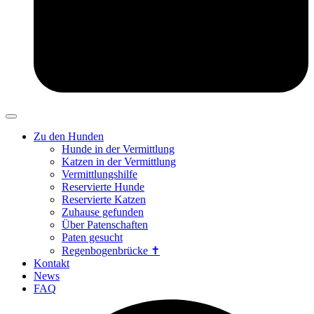
Zu den Hunden
Hunde in der Vermittlung
Katzen in der Vermittlung
Vermittlungshilfe
Reservierte Hunde
Reservierte Katzen
Zuhause gefunden
Über Patenschaften
Paten gesucht
Regenbogenbrücke ✝
Kontakt
News
FAQ