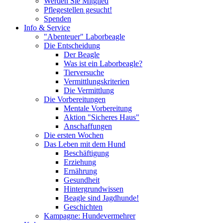
Werden Sie Mitglied
Pflegestellen gesucht!
Spenden
Info & Service
"Abenteuer" Laborbeagle
Die Entscheidung
Der Beagle
Was ist ein Laborbeagle?
Tierversuche
Vermittlungskriterien
Die Vermittlung
Die Vorbereitungen
Mentale Vorbereitung
Aktion "Sicheres Haus"
Anschaffungen
Die ersten Wochen
Das Leben mit dem Hund
Beschäftigung
Erziehung
Ernährung
Gesundheit
Hintergrundwissen
Beagle sind Jagdhunde!
Geschichten
Kampagne: Hundevermehrer