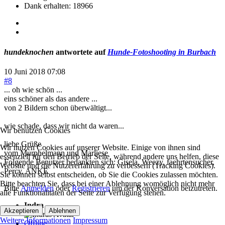
Dank erhalten: 18966
hundeknochen
antwortete auf
Hunde-Fotoshooting in Burbach
10 Juni 2018 07:08
#8
... oh wie schön ...
eins schöner als das andere ...
von 2 Bildern schon überwältigt...
wie schade, dass wir nicht da waren...
Wir benutzen Cookies
liebe Grüße
Wir nutzen Cookies auf unserer Website. Einige von ihnen sind
vom Murphelmann und Marliese
essenziell für den Betrieb der Seite, während andere uns helfen, diese
Folgende Benutzer bedankten sich:
Gisela
,
Weezy
,
faehrtensucher
,
Website und die Nutzererfahrung zu verbessern (Tracking Cookies).
Percy
,
ANKE
Sie können selbst entscheiden, ob Sie die Cookies zulassen möchten.
Bitte beachten Sie, dass bei einer Ablehnung womöglich nicht mehr
Bitte
Anmelden
oder
Registrieren
um der Konversation beizutreten.
alle Funktionalitäten der Seite zur Verfügung stehen.
Indra
Akzeptieren
Ablehnen
Weitere Informationen
Impressum
Offline