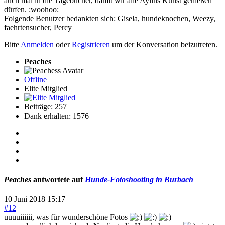
auch mal in die Tagebücher, damit wir alle Aylins Kunst genießen
dürfen. :woohoo:
Folgende Benutzer bedankten sich:
Gisela
,
hundeknochen
,
Weezy
,
faehrtensucher
,
Percy
Bitte
Anmelden
oder
Registrieren
um der Konversation beizutreten.
Peaches
Offline
Elite Mitglied
Beiträge: 257
Dank erhalten: 1576
Peaches
antwortete auf
Hunde-Fotoshooting in Burbach
10 Juni 2018 15:17
#12
uuuuiiiiii, was für wunderschöne Fotos