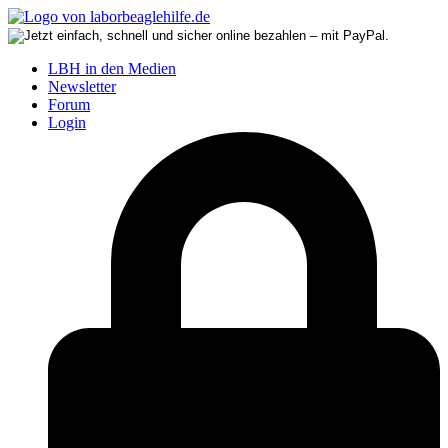
LBH in den Medien
Newsletter
Forum
Login