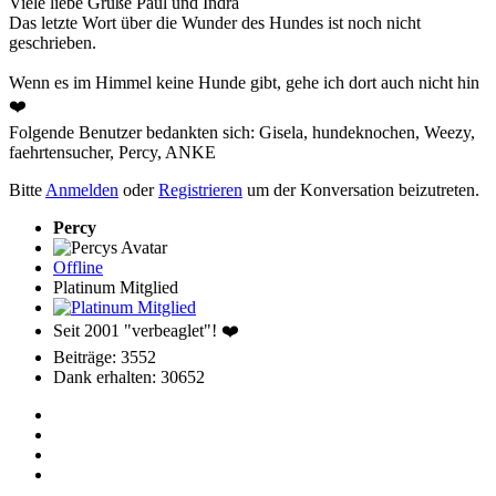
Viele liebe Grüße Paul und Indra
Das letzte Wort über die Wunder des Hundes ist noch nicht
geschrieben.
Wenn es im Himmel keine Hunde gibt, gehe ich dort auch nicht hin
❤️
Folgende Benutzer bedankten sich:
Gisela
,
hundeknochen
,
Weezy
,
faehrtensucher
,
Percy
,
ANKE
Bitte
Anmelden
oder
Registrieren
um der Konversation beizutreten.
Percy
Offline
Platinum Mitglied
Seit 2001 "verbeaglet"! ❤️
Beiträge: 3552
Dank erhalten: 30652