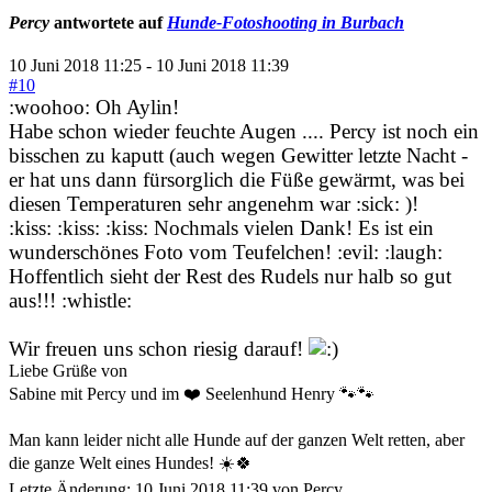
Percy
antwortete auf
Hunde-Fotoshooting in Burbach
10 Juni 2018 11:25
-
10 Juni 2018 11:39
#10
:woohoo: Oh Aylin!
Habe schon wieder feuchte Augen .... Percy ist noch ein
bisschen zu kaputt (auch wegen Gewitter letzte Nacht -
er hat uns dann fürsorglich die Füße gewärmt, was bei
diesen Temperaturen sehr angenehm war :sick: )!
:kiss: :kiss: :kiss: Nochmals vielen Dank! Es ist ein
wunderschönes Foto vom Teufelchen! :evil: :laugh:
Hoffentlich sieht der Rest des Rudels nur halb so gut
aus!!! :whistle:
Wir freuen uns schon riesig darauf!
Liebe Grüße von
Sabine mit Percy und im ❤️ Seelenhund Henry 🐾🐾
Man kann leider nicht alle Hunde auf der ganzen Welt retten, aber
die ganze Welt eines Hundes! ☀️🍀
Letzte Änderung: 10 Juni 2018 11:39 von
Percy
.