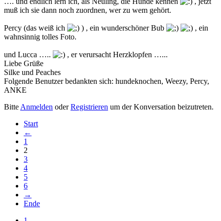
…. und endlich lern ich, als Neuling, die Hunde kennen
, jetzt
muß ich sie dann noch zuordnen, wer zu wem gehört.
Percy (das weiß ich
) , ein wunderschöner Bub
, ein
wahnsinnig tolles Foto.
und Lucca …..
, er verursacht Herzklopfen …...
Liebe Grüße
Silke und Peaches
Folgende Benutzer bedankten sich:
hundeknochen
,
Weezy
,
Percy
,
ANKE
Bitte
Anmelden
oder
Registrieren
um der Konversation beizutreten.
Start
←
1
2
3
4
5
6
→
Ende
1