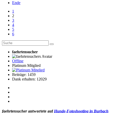
Ende
1
2
3
4
5
6
faehrtensucher
Offline
Platinum Mitglied
Beiträge: 1459
Dank erhalten: 12029
faehrtensucher
antwortete auf
Hunde-Fotoshooting in Burbach