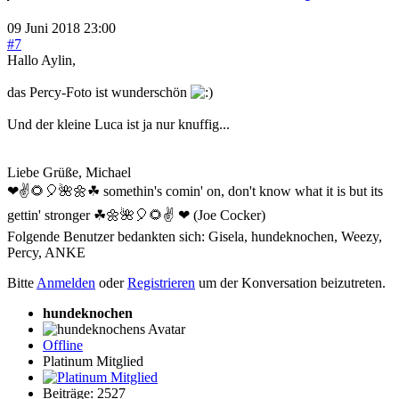
09 Juni 2018 23:00
#7
Hallo Aylin,
das Percy-Foto ist wunderschön
Und der kleine Luca ist ja nur knuffig...
Liebe Grüße, Michael
❤✌🌻🎈🌺🌼☘ somethin's comin' on, don't know what it is but its
gettin' stronger ☘🌼🌺🎈🌻✌ ❤ (Joe Cocker)
Folgende Benutzer bedankten sich:
Gisela
,
hundeknochen
,
Weezy
,
Percy
,
ANKE
Bitte
Anmelden
oder
Registrieren
um der Konversation beizutreten.
hundeknochen
Offline
Platinum Mitglied
Beiträge: 2527