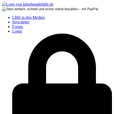
LBH in den Medien
Newsletter
Forum
Login