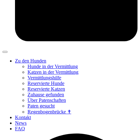
Zu den Hunden
Hunde in der Vermittlung
Katzen in der Vermittlung
Vermittlungshilfe
Reservierte Hunde
Reservierte Katzen
Zuhause gefunden
Über Patenschaften
Paten gesucht
Regenbogenbrücke ✝
Kontakt
News
FAQ