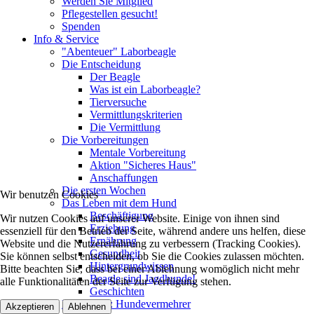
Werden Sie Mitglied
Pflegestellen gesucht!
Spenden
Info & Service
"Abenteuer" Laborbeagle
Die Entscheidung
Der Beagle
Was ist ein Laborbeagle?
Tierversuche
Vermittlungskriterien
Die Vermittlung
Die Vorbereitungen
Mentale Vorbereitung
Aktion "Sicheres Haus"
Anschaffungen
Die ersten Wochen
Wir benutzen Cookies
Das Leben mit dem Hund
Beschäftigung
Wir nutzen Cookies auf unserer Website. Einige von ihnen sind
Erziehung
essenziell für den Betrieb der Seite, während andere uns helfen, diese
Ernährung
Website und die Nutzererfahrung zu verbessern (Tracking Cookies).
Gesundheit
Sie können selbst entscheiden, ob Sie die Cookies zulassen möchten.
Hintergrundwissen
Bitte beachten Sie, dass bei einer Ablehnung womöglich nicht mehr
Beagle sind Jagdhunde!
alle Funktionalitäten der Seite zur Verfügung stehen.
Geschichten
Kampagne: Hundevermehrer
Akzeptieren
Ablehnen