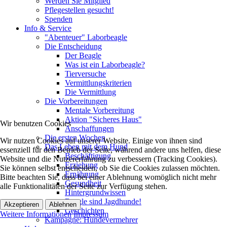
Werden Sie Mitglied
Pflegestellen gesucht!
Spenden
Info & Service
"Abenteuer" Laborbeagle
Die Entscheidung
Der Beagle
Was ist ein Laborbeagle?
Tierversuche
Vermittlungskriterien
Die Vermittlung
Die Vorbereitungen
Mentale Vorbereitung
Aktion "Sicheres Haus"
Wir benutzen Cookies
Anschaffungen
Die ersten Wochen
Wir nutzen Cookies auf unserer Website. Einige von ihnen sind
Das Leben mit dem Hund
essenziell für den Betrieb der Seite, während andere uns helfen, diese
Beschäftigung
Website und die Nutzererfahrung zu verbessern (Tracking Cookies).
Erziehung
Sie können selbst entscheiden, ob Sie die Cookies zulassen möchten.
Ernährung
Bitte beachten Sie, dass bei einer Ablehnung womöglich nicht mehr
Gesundheit
alle Funktionalitäten der Seite zur Verfügung stehen.
Hintergrundwissen
Beagle sind Jagdhunde!
Akzeptieren
Ablehnen
Geschichten
Weitere Informationen
Impressum
Kampagne: Hundevermehrer