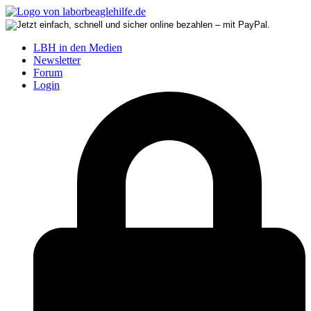
LBH in den Medien
Newsletter
Forum
Login