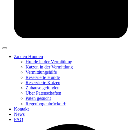
Zu den Hunden
Hunde in der Vermittlung
Katzen in der Vermittlung
Vermittlungshilfe
Reservierte Hunde
Reservierte Katzen
Zuhause gefunden
Über Patenschaften
Paten gesucht
Regenbogenbrücke ✝
Kontakt
News
FAQ