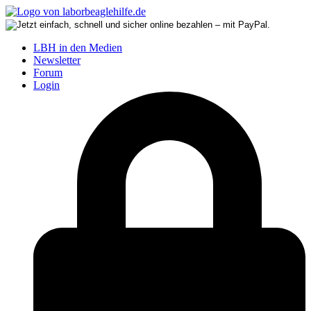
LBH in den Medien
Newsletter
Forum
Login