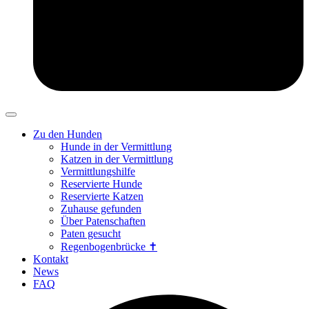
Zu den Hunden
Hunde in der Vermittlung
Katzen in der Vermittlung
Vermittlungshilfe
Reservierte Hunde
Reservierte Katzen
Zuhause gefunden
Über Patenschaften
Paten gesucht
Regenbogenbrücke ✝
Kontakt
News
FAQ