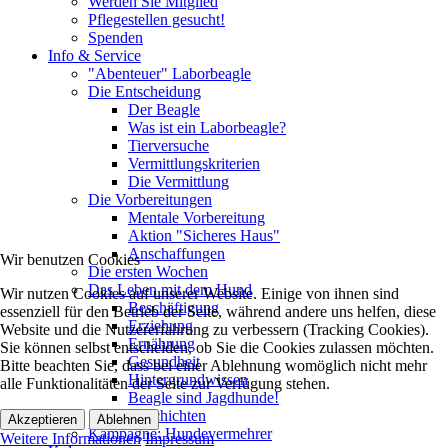
Werden Sie Mitglied
Pflegestellen gesucht!
Spenden
Info & Service
"Abenteuer" Laborbeagle
Die Entscheidung
Der Beagle
Was ist ein Laborbeagle?
Tierversuche
Vermittlungskriterien
Die Vermittlung
Die Vorbereitungen
Mentale Vorbereitung
Aktion "Sicheres Haus"
Anschaffungen
Wir benutzen Cookies
Die ersten Wochen
Das Leben mit dem Hund
Wir nutzen Cookies auf unserer Website. Einige von ihnen sind
Beschäftigung
essenziell für den Betrieb der Seite, während andere uns helfen, diese
Erziehung
Website und die Nutzererfahrung zu verbessern (Tracking Cookies).
Ernährung
Sie können selbst entscheiden, ob Sie die Cookies zulassen möchten.
Gesundheit
Bitte beachten Sie, dass bei einer Ablehnung womöglich nicht mehr
Hintergrundwissen
alle Funktionalitäten der Seite zur Verfügung stehen.
Beagle sind Jagdhunde!
Geschichten
Akzeptieren
Ablehnen
Kampagne: Hundevermehrer
Weitere Informationen
Impressum