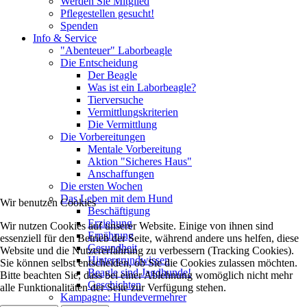
Werden Sie Mitglied
Pflegestellen gesucht!
Spenden
Info & Service
"Abenteuer" Laborbeagle
Die Entscheidung
Der Beagle
Was ist ein Laborbeagle?
Tierversuche
Vermittlungskriterien
Die Vermittlung
Die Vorbereitungen
Mentale Vorbereitung
Aktion "Sicheres Haus"
Anschaffungen
Die ersten Wochen
Das Leben mit dem Hund
Wir benutzen Cookies
Beschäftigung
Erziehung
Wir nutzen Cookies auf unserer Website. Einige von ihnen sind
Ernährung
essenziell für den Betrieb der Seite, während andere uns helfen, diese
Gesundheit
Website und die Nutzererfahrung zu verbessern (Tracking Cookies).
Hintergrundwissen
Sie können selbst entscheiden, ob Sie die Cookies zulassen möchten.
Beagle sind Jagdhunde!
Bitte beachten Sie, dass bei einer Ablehnung womöglich nicht mehr
Geschichten
alle Funktionalitäten der Seite zur Verfügung stehen.
Kampagne: Hundevermehrer