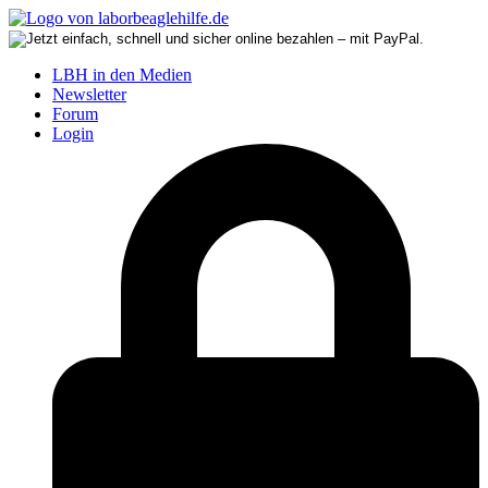
LBH in den Medien
Newsletter
Forum
Login