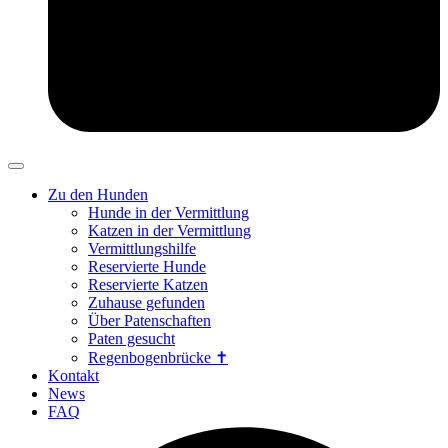
Zu den Hunden
Hunde in der Vermittlung
Katzen in der Vermittlung
Vermittlungshilfe
Reservierte Hunde
Reservierte Katzen
Zuhause gefunden
Über Patenschaften
Paten gesucht
Regenbogenbrücke ✝
Kontakt
News
FAQ