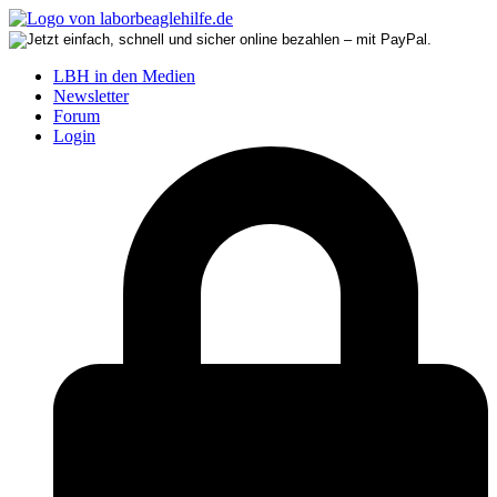
LBH in den Medien
Newsletter
Forum
Login