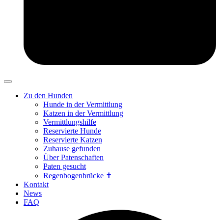
Zu den Hunden
Hunde in der Vermittlung
Katzen in der Vermittlung
Vermittlungshilfe
Reservierte Hunde
Reservierte Katzen
Zuhause gefunden
Über Patenschaften
Paten gesucht
Regenbogenbrücke ✝
Kontakt
News
FAQ