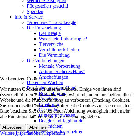
Werden Sie Mitglied
Pflegestellen gesucht!
Spenden
Info & Service
"Abenteuer" Laborbeagle
Die Entscheidung
Der Beagle
Was ist ein Laborbeagle?
Tierversuche
Vermittlungskriterien
Die Vermittlung
Die Vorbereitungen
Mentale Vorbereitung
Aktion "Sicheres Haus"
Anschaffungen
Wir benutzen Cookies
Die ersten Wochen
Das Leben mit dem Hund
Wir nutzen Cookies auf unserer Website. Einige von ihnen sind
Beschäftigung
essenziell für den Betrieb der Seite, während andere uns helfen, diese
Erziehung
Website und die Nutzererfahrung zu verbessern (Tracking Cookies).
Ernährung
Sie können selbst entscheiden, ob Sie die Cookies zulassen möchten.
Gesundheit
Bitte beachten Sie, dass bei einer Ablehnung womöglich nicht mehr
Hintergrundwissen
alle Funktionalitäten der Seite zur Verfügung stehen.
Beagle sind Jagdhunde!
Geschichten
Akzeptieren
Ablehnen
Kampagne: Hundevermehrer
Weitere Informationen
Impressum