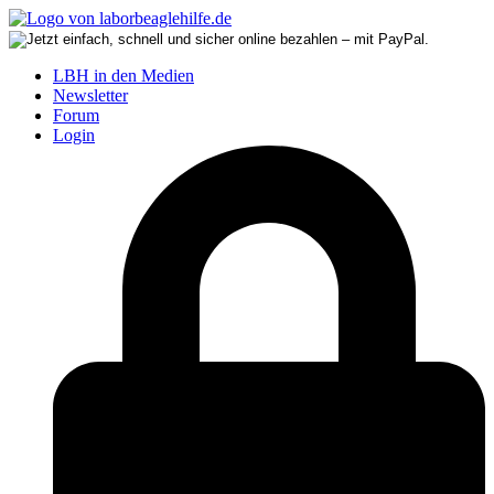
LBH in den Medien
Newsletter
Forum
Login