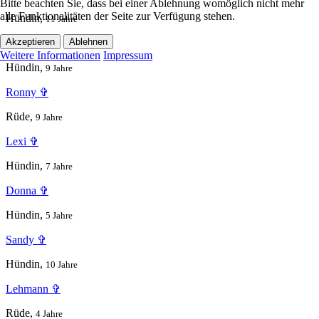
Bitte beachten Sie, dass bei einer Ablehnung womöglich nicht mehr
alle Funktionalitäten der Seite zur Verfügung stehen.
Hündin,
11 Jahre
Akzeptieren
Ablehnen
Doro ✞
Weitere Informationen
Impressum
Hündin,
9 Jahre
Ronny ✞
Rüde,
9 Jahre
Lexi ✞
Hündin,
7 Jahre
Donna ✞
Hündin,
5 Jahre
Sandy ✞
Hündin,
10 Jahre
Lehmann ✞
Rüde,
4 Jahre