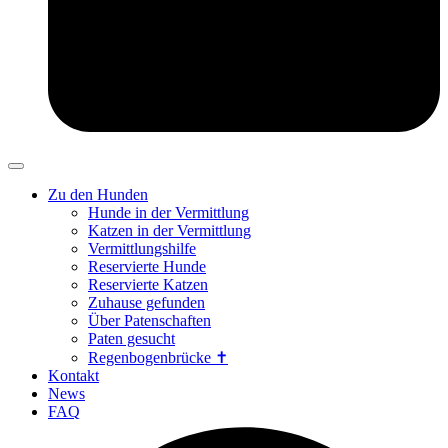
Zu den Hunden
Hunde in der Vermittlung
Katzen in der Vermittlung
Vermittlungshilfe
Reservierte Hunde
Reservierte Katzen
Zuhause gefunden
Über Patenschaften
Paten gesucht
Regenbogenbrücke ✝
Kontakt
News
FAQ