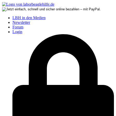
LBH in den Medien
Newsletter
Forum
Login