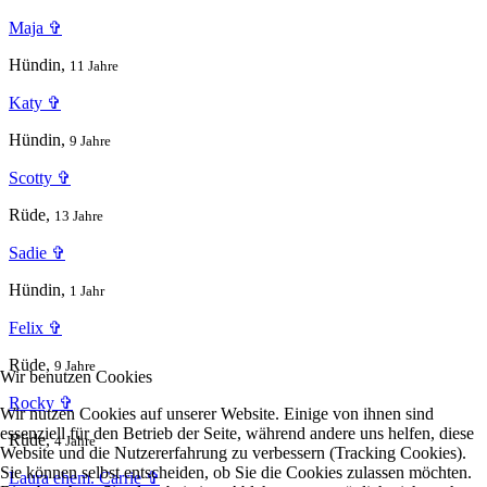
Maja ✞
Hündin,
11 Jahre
Katy ✞
Hündin,
9 Jahre
Scotty ✞
Rüde,
13 Jahre
Sadie ✞
Hündin,
1 Jahr
Felix ✞
Rüde,
9 Jahre
Wir benutzen Cookies
Rocky ✞
Wir nutzen Cookies auf unserer Website. Einige von ihnen sind
essenziell für den Betrieb der Seite, während andere uns helfen, diese
Rüde,
4 Jahre
Website und die Nutzererfahrung zu verbessern (Tracking Cookies).
Sie können selbst entscheiden, ob Sie die Cookies zulassen möchten.
Laura ehem. Carrie ✞