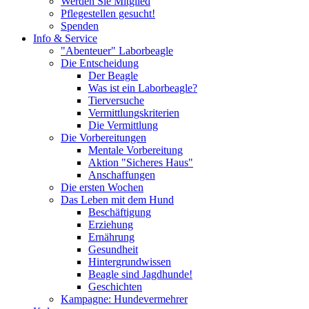
Werden Sie Mitglied
Pflegestellen gesucht!
Spenden
Info & Service
"Abenteuer" Laborbeagle
Die Entscheidung
Der Beagle
Was ist ein Laborbeagle?
Tierversuche
Vermittlungskriterien
Die Vermittlung
Die Vorbereitungen
Mentale Vorbereitung
Aktion "Sicheres Haus"
Anschaffungen
Die ersten Wochen
Das Leben mit dem Hund
Beschäftigung
Erziehung
Ernährung
Gesundheit
Hintergrundwissen
Beagle sind Jagdhunde!
Geschichten
Kampagne: Hundevermehrer