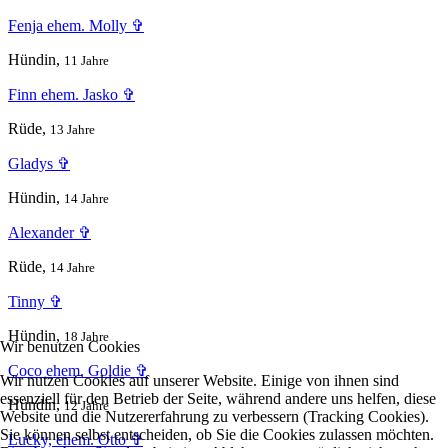
Fenja ehem. Molly ✞
Hündin,
11 Jahre
Finn ehem. Jasko ✞
Rüde,
13 Jahre
Gladys ✞
Hündin,
14 Jahre
Alexander ✞
Rüde,
14 Jahre
Tinny ✞
Hündin,
18 Jahre
Wir benutzen Cookies
Coco ehem. Goldie ✞
Wir nutzen Cookies auf unserer Website. Einige von ihnen sind
essenziell für den Betrieb der Seite, während andere uns helfen, diese
Hündin,
12 Jahre
Website und die Nutzererfahrung zu verbessern (Tracking Cookies).
Sie können selbst entscheiden, ob Sie die Cookies zulassen möchten.
Lucky, ehem. Otto ✞