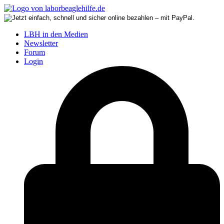
LBH in den Medien
Newsletter
Forum
Login