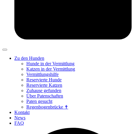
Zu den Hunden
Hunde in der Vermittlung
Katzen in der Vermittlung
Vermittlungshilfe
Reservierte Hunde
Reservierte Katzen
Zuhause gefunden
Über Patenschaften
Paten gesucht
Regenbogenbrücke ✝
Kontakt
News
FAQ