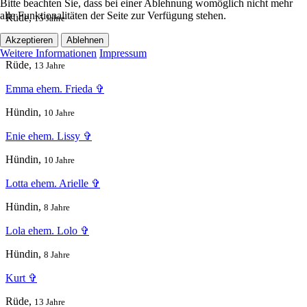
Bitte beachten Sie, dass bei einer Ablehnung womöglich nicht mehr
alle Funktionalitäten der Seite zur Verfügung stehen.
Rüde,
15 Jahre
Akzeptieren
Ablehnen
Colombo ✞
Weitere Informationen
Impressum
Rüde,
13 Jahre
Emma ehem. Frieda ✞
Hündin,
10 Jahre
Enie ehem. Lissy ✞
Hündin,
10 Jahre
Lotta ehem. Arielle ✞
Hündin,
8 Jahre
Lola ehem. Lolo ✞
Hündin,
8 Jahre
Kurt ✞
Rüde,
13 Jahre