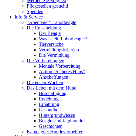
Werden Sie Mitglied
Pflegestellen gesucht!
Spenden
Info & Service
"Abenteuer" Laborbeagle
Die Entscheidung
Der Beagle
Was ist ein Laborbeagle?
Tierversuche
Vermittlungskriterien
Die Vermittlung
Die Vorbereitungen
Mentale Vorbereitung
Aktion "Sicheres Haus"
Anschaffungen
Die ersten Wochen
Das Leben mit dem Hund
Beschäftigung
Erziehung
Ernährung
Gesundheit
Hintergrundwissen
Beagle sind Jagdhunde!
Geschichten
Kampagne: Hundevermehrer