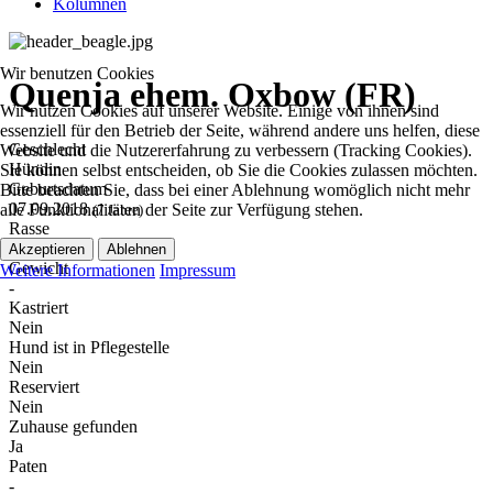
Kolumnen
Wir benutzen Cookies
Quenja ehem. Oxbow (FR)
Wir nutzen Cookies auf unserer Website. Einige von ihnen sind
essenziell für den Betrieb der Seite, während andere uns helfen, diese
Geschlecht
Website und die Nutzererfahrung zu verbessern (Tracking Cookies).
Hündin
Sie können selbst entscheiden, ob Sie die Cookies zulassen möchten.
Geburtsdatum
Bitte beachten Sie, dass bei einer Ablehnung womöglich nicht mehr
07.09.2018
alle Funktionalitäten der Seite zur Verfügung stehen.
(7 Jahre)
Rasse
Beagle
Akzeptieren
Ablehnen
Gewicht
Weitere Informationen
Impressum
-
Kastriert
Nein
Hund ist in Pflegestelle
Nein
Reserviert
Nein
Zuhause gefunden
Ja
Paten
-