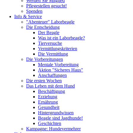
Werden Sie Mitglied
Pflegestellen gesucht!
Spenden
Info & Service
"Abenteuer" Laborbeagle
Die Entscheidung
Der Beagle
Was ist ein Laborbeagle?
Tierversuche
Vermittlungskriterien
Die Vermittlung
Die Vorbereitungen
Mentale Vorbereitung
Aktion "Sicheres Haus"
Anschaffungen
Die ersten Wochen
Das Leben mit dem Hund
Beschäftigung
Erziehung
Ernährung
Gesundheit
Hintergrundwissen
Beagle sind Jagdhunde!
Geschichten
Kampagne: Hundevermehrer