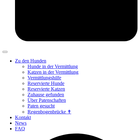
Zu den Hunden
Hunde in der Vermittlung
Katzen in der Vermittlung
Vermittlungshilfe
Reservierte Hunde
Reservierte Katzen
Zuhause gefunden
Über Patenschaften
Paten gesucht
Regenbogenbrücke ✝
Kontakt
News
FAQ