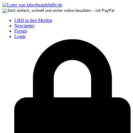
LBH in den Medien
Newsletter
Forum
Login