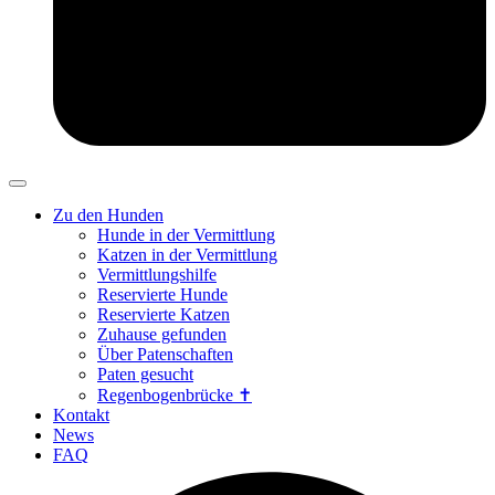
Zu den Hunden
Hunde in der Vermittlung
Katzen in der Vermittlung
Vermittlungshilfe
Reservierte Hunde
Reservierte Katzen
Zuhause gefunden
Über Patenschaften
Paten gesucht
Regenbogenbrücke ✝
Kontakt
News
FAQ