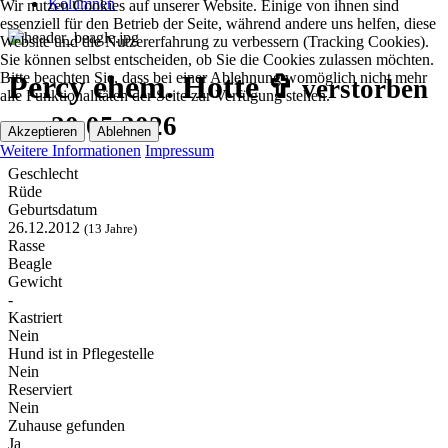
Kolumnen
Wir nutzen Cookies auf unserer Website. Einige von ihnen sind
essenziell für den Betrieb der Seite, während andere uns helfen, diese
Website und die Nutzererfahrung zu verbessern (Tracking Cookies).
Sie können selbst entscheiden, ob Sie die Cookies zulassen möchten.
Bitte beachten Sie, dass bei einer Ablehnung womöglich nicht mehr
Percy ehem. Hotte ✞
verstorben
alle Funktionalitäten der Seite zur Verfügung stehen.
am 20.05.2026
Akzeptieren
Ablehnen
Weitere Informationen
Impressum
Geschlecht
Rüde
Geburtsdatum
26.12.2012
(13 Jahre)
Rasse
Beagle
Gewicht
-
Kastriert
Nein
Hund ist in Pflegestelle
Nein
Reserviert
Nein
Zuhause gefunden
Ja