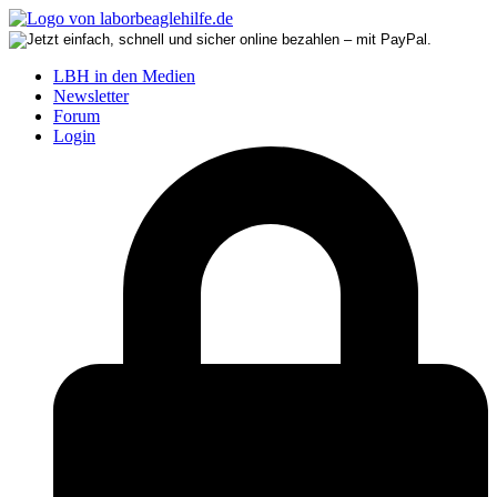
LBH in den Medien
Newsletter
Forum
Login