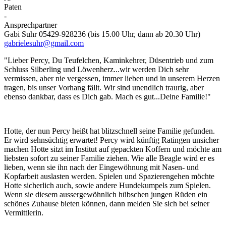
Paten
-
Ansprechpartner
Gabi Suhr 05429-928236 (bis 15.00 Uhr, dann ab 20.30 Uhr)
gabrielesuhr@gmail.com
"Lieber Percy, Du Teufelchen, Kaminkehrer, Düsentrieb und zum
Schluss Silberling und Löwenherz...wir werden Dich sehr
vermissen, aber nie vergessen, immer lieben und in unserem Herzen
tragen, bis unser Vorhang fällt. Wir sind unendlich traurig, aber
ebenso dankbar, dass es Dich gab. Mach es gut...Deine Familie!"
Hotte, der nun Percy heißt hat blitzschnell seine Familie gefunden.
Er wird sehnsüchtig erwartet! Percy wird künftig Ratingen unsicher
machen Hotte sitzt im Institut auf gepackten Koffern und möchte am
liebsten sofort zu seiner Familie ziehen. Wie alle Beagle wird er es
lieben, wenn sie ihn nach der Eingewöhnung mit Nasen- und
Kopfarbeit auslasten werden. Spielen und Spazierengehen möchte
Hotte sicherlich auch, sowie andere Hundekumpels zum Spielen.
Wenn sie diesem aussergewöhnlich hübschen jungen Rüden ein
schönes Zuhause bieten können, dann melden Sie sich bei seiner
Vermittlerin.