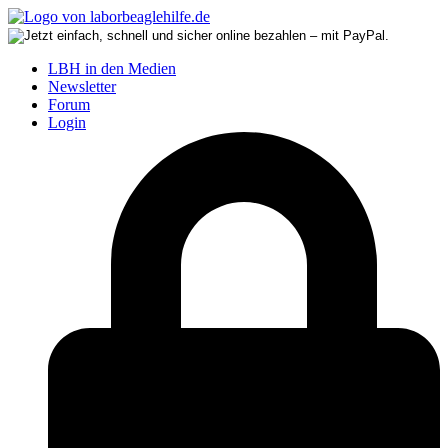
LBH in den Medien
Newsletter
Forum
Login