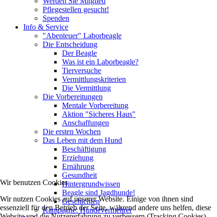
Werden Sie Mitglied
Pflegestellen gesucht!
Spenden
Info & Service
"Abenteuer" Laborbeagle
Die Entscheidung
Der Beagle
Was ist ein Laborbeagle?
Tierversuche
Vermittlungskriterien
Die Vermittlung
Die Vorbereitungen
Mentale Vorbereitung
Aktion "Sicheres Haus"
Anschaffungen
Die ersten Wochen
Das Leben mit dem Hund
Beschäftigung
Erziehung
Ernährung
Gesundheit
Wir benutzen Cookies
Hintergrundwissen
Beagle sind Jagdhunde!
Wir nutzen Cookies auf unserer Website. Einige von ihnen sind
Geschichten
essenziell für den Betrieb der Seite, während andere uns helfen, diese
Kampagne: Hundevermehrer
Website und die Nutzererfahrung zu verbessern (Tracking Cookies).