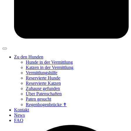
Zu den Hunden
Hunde in der Vermittlung
Katzen in der Vermittlung
Vermittlungshilfe
Reservierte Hunde
Reservierte Katzen
Zuhause gefunden
Über Patenschaften
Paten gesucht
Regenbogenbrücke ✝
Kontakt
News
FAQ