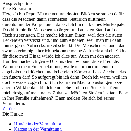
Ansprechpartner
Elke Reißmann
Hey, ich bin Pepe. Mit meinen treudoofen Blicken sorge ich dafür,
dass die Mädchen dahin schmelzen. Natürlich hilft mein
durchtrainierter Körper auch dabei. Ich bin ein kleines Muskelpaket.
Das hilft mir die Menschen zu ärgern und aus den Stand auf den
Tisch zu springen. Das mache ich zum Einen, weil dort die guten
Leckereien versteckt sind, und zum Anderen, weil man mir dann
immer gerne Aufmerksamkeit schenkt. Die Menschen schauen dann
zwar so grimmig, aber ich bekomme meine Aufmerksamkeit. :) Und
für diese zwei Dinge würde ich alles tun. Auch mit den anderen
Hunden mache ich gerne Unsinn, denn wir sind dicke Freunde.
Wenn ich mein Futter bekomme, warte ich immer mit einem
angehobenen Pfötchen und bebendem Körper auf das Zeichen, das
ich futtern darf. So aufgeregt bin ich dann. Doch ich warte, weil ich
doch etwas erzogen bin. :) Ich kann den Macho raushängen lassen,
aber in Wirklichkeit bin ich eine liebe und treue Seele. Ich freue
mich riesig auf mein neues Zuhause. Möchten Sie den lustigen Pepe
in Ihre Familie aufnehmen? Dann melden Sie sich bei seiner
Vermittlerin.
Zurück
Die Hunde
Hunde in der Vermittlung
Katzen in der Vermittlung