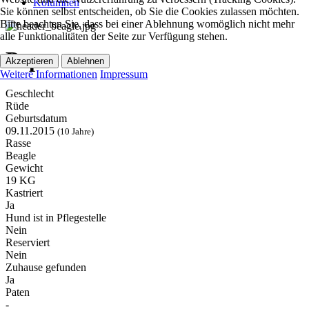
Kolumnen
Sie können selbst entscheiden, ob Sie die Cookies zulassen möchten.
Bitte beachten Sie, dass bei einer Ablehnung womöglich nicht mehr
alle Funktionalitäten der Seite zur Verfügung stehen.
Pepe
Akzeptieren
Ablehnen
Weitere Informationen
Impressum
Geschlecht
Rüde
Geburtsdatum
09.11.2015
(10 Jahre)
Rasse
Beagle
Gewicht
19 KG
Kastriert
Ja
Hund ist in Pflegestelle
Nein
Reserviert
Nein
Zuhause gefunden
Ja
Paten
-