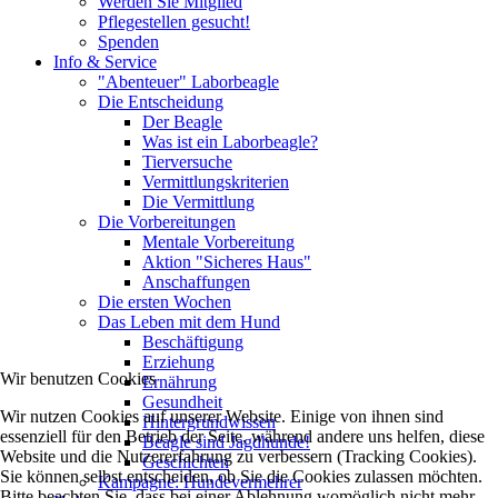
Werden Sie Mitglied
Pflegestellen gesucht!
Spenden
Info & Service
"Abenteuer" Laborbeagle
Die Entscheidung
Der Beagle
Was ist ein Laborbeagle?
Tierversuche
Vermittlungskriterien
Die Vermittlung
Die Vorbereitungen
Mentale Vorbereitung
Aktion "Sicheres Haus"
Anschaffungen
Die ersten Wochen
Das Leben mit dem Hund
Beschäftigung
Erziehung
Wir benutzen Cookies
Ernährung
Gesundheit
Wir nutzen Cookies auf unserer Website. Einige von ihnen sind
Hintergrundwissen
essenziell für den Betrieb der Seite, während andere uns helfen, diese
Beagle sind Jagdhunde!
Website und die Nutzererfahrung zu verbessern (Tracking Cookies).
Geschichten
Sie können selbst entscheiden, ob Sie die Cookies zulassen möchten.
Kampagne: Hundevermehrer
Bitte beachten Sie, dass bei einer Ablehnung womöglich nicht mehr