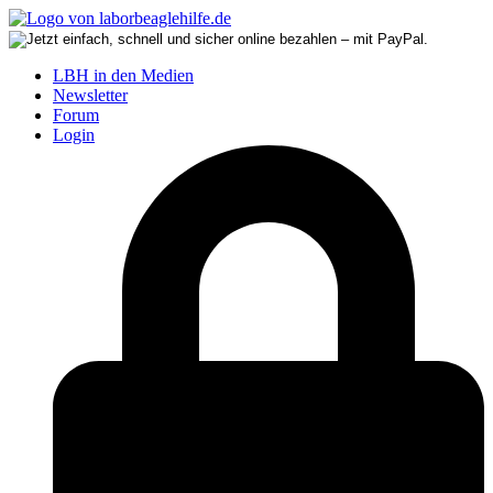
LBH in den Medien
Newsletter
Forum
Login