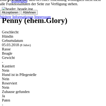
Kolumnen
alle Funktionalitäten der Seite zur Verfügung stehen.
Akzeptieren
Ablehnen
Weitere Informationen
Impressum
Penny (ehem.Glory)
Geschlecht
Hündin
Geburtsdatum
05.03.2018
(8 Jahre)
Rasse
Beagle
Gewicht
-
Kastriert
Nein
Hund ist in Pflegestelle
Nein
Reserviert
Nein
Zuhause gefunden
Ja
Paten
-