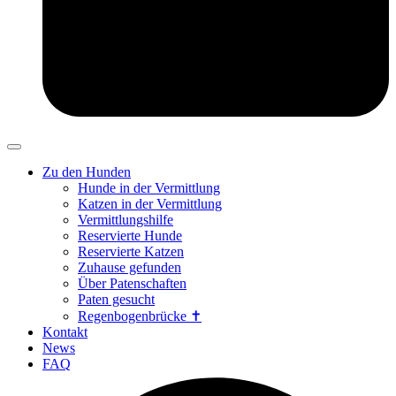
Zu den Hunden
Hunde in der Vermittlung
Katzen in der Vermittlung
Vermittlungshilfe
Reservierte Hunde
Reservierte Katzen
Zuhause gefunden
Über Patenschaften
Paten gesucht
Regenbogenbrücke ✝
Kontakt
News
FAQ