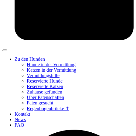
Zu den Hunden
Hunde in der Vermittlung
Katzen in der Vermittlung
Vermittlungshilfe
Reservierte Hunde
Reservierte Katzen
Zuhause gefunden
Über Patenschaften
Paten gesucht
Regenbogenbrücke ✝
Kontakt
News
FAQ