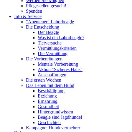
Werden Sie Mitglied
Pflegestellen gesucht!
Spenden
Info & Service
"Abenteuer" Laborbeagle
Die Entscheidung
Der Beagle
Was ist ein Laborbeagle?
Tierversuche
Vermittlungskriterien
Die Vermittlung
Die Vorbereitungen
Mentale Vorbereitung
Aktion "Sicheres Haus"
Anschaffungen
Die ersten Wochen
Das Leben mit dem Hund
Beschäftigung
Erziehung
Ernährung
Gesundheit
Hintergrundwissen
Beagle sind Jagdhunde!
Geschichten
Kampagne: Hundevermehrer