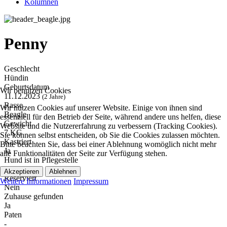
Kolumnen
Penny
Geschlecht
Hündin
Geburtsdatum
Wir benutzen Cookies
11.12.2023
(2 Jahre)
Rasse
Wir nutzen Cookies auf unserer Website. Einige von ihnen sind
Beagle
essenziell für den Betrieb der Seite, während andere uns helfen, diese
Gewicht
Website und die Nutzererfahrung zu verbessern (Tracking Cookies).
7 KG
Sie können selbst entscheiden, ob Sie die Cookies zulassen möchten.
Kastriert
Bitte beachten Sie, dass bei einer Ablehnung womöglich nicht mehr
Ja
alle Funktionalitäten der Seite zur Verfügung stehen.
Hund ist in Pflegestelle
Nein
Akzeptieren
Ablehnen
Reserviert
Weitere Informationen
Impressum
Nein
Zuhause gefunden
Ja
Paten
-