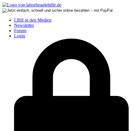
LBH in den Medien
Newsletter
Forum
Login