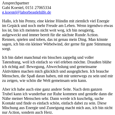
Ansprechpartner
Gabi Koestel, 0151 27065334
g.koestel@laborbeaglehilfe.de
Hallo, ich bin Penny, eine kleine Hündin mit ziemlich viel Energie
im Gepäck und noch mehr Freude am Leben. Wenn irgendwo etwas
los ist, bin ich meistens nicht weit weg, ich bin neugierig,
aufgeweckt und immer bereit für die nächste Runde Action.
Rennen, spielen und toben, das ist genau mein Ding. Man könnte
sagen, ich bin ein kleiner Wirbelwind, der gerne für gute Stimmung
sorgt.
Ich bin dabei manchmal ein bisschen zappelig und voller
Tatendrang, weil ich einfach so viel erleben möchte. Draußen blühe
ich richtig auf: Bewegung, Abwechslung und gemeinsame
Aktivitäten machen mich glücklich und ausgeglichen. Ich brauche
Menschen, die Spaß daran haben, mit mir unterwegs zu sein und mir
zu zeigen, wie schön die Welt gemeinsam sein kann.
Aber ich habe auch eine ganz andere Seite. Nach dem ganzen
Trubel kann ich wunderbar zur Ruhe kommen und genieße dann die
Nähe meiner Menschen sehr. Dann werde ich kuschelig, suche
Kontakt und finde es einfach schön, einfach dabei zu sein. Diese
Mischung aus Energie und Zuneigung macht mich aus, ich bin nicht
nur Action, sondern auch Herz.