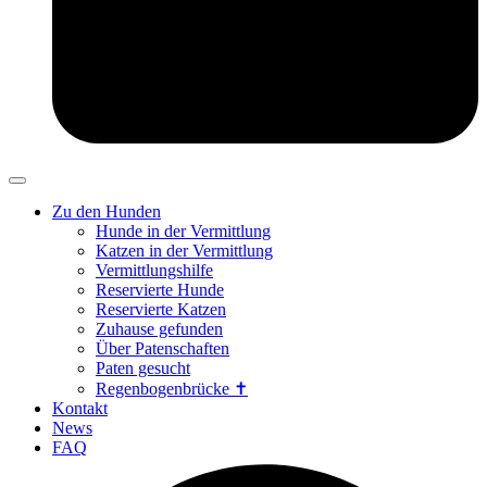
Zu den Hunden
Hunde in der Vermittlung
Katzen in der Vermittlung
Vermittlungshilfe
Reservierte Hunde
Reservierte Katzen
Zuhause gefunden
Über Patenschaften
Paten gesucht
Regenbogenbrücke ✝
Kontakt
News
FAQ