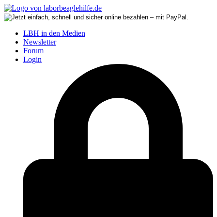
LBH in den Medien
Newsletter
Forum
Login