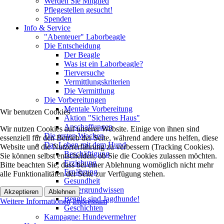
Werden Sie Mitglied
Pflegestellen gesucht!
Spenden
Info & Service
"Abenteuer" Laborbeagle
Die Entscheidung
Der Beagle
Was ist ein Laborbeagle?
Tierversuche
Vermittlungskriterien
Die Vermittlung
Die Vorbereitungen
Mentale Vorbereitung
Wir benutzen Cookies
Aktion "Sicheres Haus"
Anschaffungen
Wir nutzen Cookies auf unserer Website. Einige von ihnen sind
Die ersten Wochen
essenziell für den Betrieb der Seite, während andere uns helfen, diese
Das Leben mit dem Hund
Website und die Nutzererfahrung zu verbessern (Tracking Cookies).
Beschäftigung
Sie können selbst entscheiden, ob Sie die Cookies zulassen möchten.
Erziehung
Bitte beachten Sie, dass bei einer Ablehnung womöglich nicht mehr
Ernährung
alle Funktionalitäten der Seite zur Verfügung stehen.
Gesundheit
Hintergrundwissen
Akzeptieren
Ablehnen
Beagle sind Jagdhunde!
Weitere Informationen
Impressum
Geschichten
Kampagne: Hundevermehrer