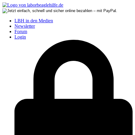
LBH in den Medien
Newsletter
Forum
Login