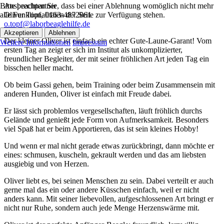
Ansprechpartner
Bitte beachten Sie, dass bei einer Ablehnung womöglich nicht mehr
Oliver Topf, 0163-4872861
alle Funktionalitäten der Seite zur Verfügung stehen.
o.topf@laborbeaglehilfe.de
Akzeptieren
Ablehnen
Der kleiner Oliver ist einfach ein echter Gute-Laune-Garant! Vom
Weitere Informationen
Impressum
ersten Tag an zeigt er sich im Institut als unkomplizierter,
freundlicher Begleiter, der mit seiner fröhlichen Art jeden Tag ein
bisschen heller macht.
Ob beim Gassi gehen, beim Training oder beim Zusammensein mit
anderen Hunden, Oliver ist einfach mit Freude dabei.
Er lässt sich problemlos vergesellschaften, läuft fröhlich durchs
Gelände und genießt jede Form von Aufmerksamkeit. Besonders
viel Spaß hat er beim Apportieren, das ist sein kleines Hobby!
Und wenn er mal nicht gerade etwas zurückbringt, dann möchte er
eines: schmusen, kuscheln, gekrault werden und das am liebsten
ausgiebig und von Herzen.
Oliver liebt es, bei seinen Menschen zu sein. Dabei verteilt er auch
gerne mal das ein oder andere Küsschen einfach, weil er nicht
anders kann. Mit seiner liebevollen, aufgeschlossenen Art bringt er
nicht nur Ruhe, sondern auch jede Menge Herzenswärme mit.