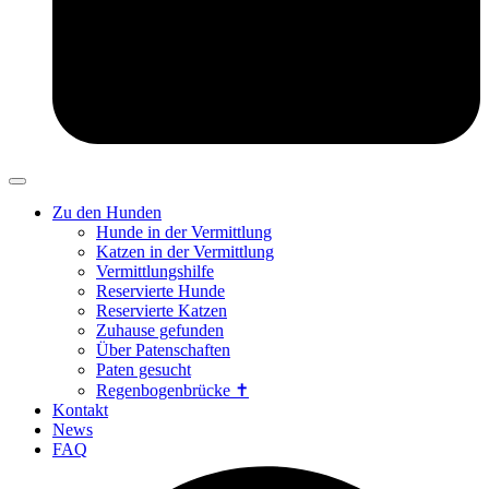
Zu den Hunden
Hunde in der Vermittlung
Katzen in der Vermittlung
Vermittlungshilfe
Reservierte Hunde
Reservierte Katzen
Zuhause gefunden
Über Patenschaften
Paten gesucht
Regenbogenbrücke ✝
Kontakt
News
FAQ