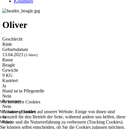
Kolumnen
Oliver
Geschlecht
Rüde
Geburtsdatum
13.04.2023
(3 Jahre)
Rasse
Beagle
Gewicht
9 KG
Kastriert
Ja
Hund ist in Pflegestelle
Nein
Reserviert
Wir benutzen Cookies
Nein
Zuhause gefunden
Wir nutzen Cookies auf unserer Website. Einige von ihnen sind
Ja
essenziell für den Betrieb der Seite, während andere uns helfen, diese
Paten
Website und die Nutzererfahrung zu verbessern (Tracking Cookies).
-
Sie können selbst entscheiden, ob Sie die Cookies zulassen möchten.