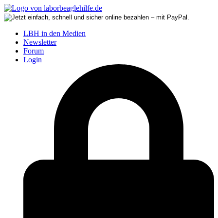
LBH in den Medien
Newsletter
Forum
Login