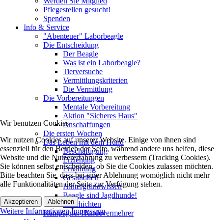
Werden Sie Mitglied
Pflegestellen gesucht!
Spenden
Info & Service
"Abenteuer" Laborbeagle
Die Entscheidung
Der Beagle
Was ist ein Laborbeagle?
Tierversuche
Vermittlungskriterien
Die Vermittlung
Die Vorbereitungen
Mentale Vorbereitung
Aktion "Sicheres Haus"
Wir benutzen Cookies
Anschaffungen
Die ersten Wochen
Wir nutzen Cookies auf unserer Website. Einige von ihnen sind
Das Leben mit dem Hund
essenziell für den Betrieb der Seite, während andere uns helfen, diese
Beschäftigung
Website und die Nutzererfahrung zu verbessern (Tracking Cookies).
Erziehung
Sie können selbst entscheiden, ob Sie die Cookies zulassen möchten.
Ernährung
Bitte beachten Sie, dass bei einer Ablehnung womöglich nicht mehr
Gesundheit
alle Funktionalitäten der Seite zur Verfügung stehen.
Hintergrundwissen
Beagle sind Jagdhunde!
Akzeptieren
Ablehnen
Geschichten
Weitere Informationen
Impressum
Kampagne: Hundevermehrer