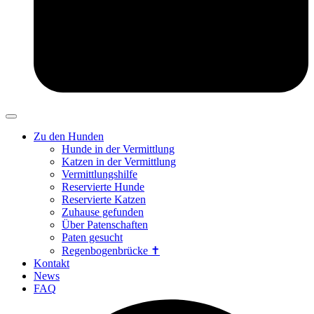
Zu den Hunden
Hunde in der Vermittlung
Katzen in der Vermittlung
Vermittlungshilfe
Reservierte Hunde
Reservierte Katzen
Zuhause gefunden
Über Patenschaften
Paten gesucht
Regenbogenbrücke ✝
Kontakt
News
FAQ