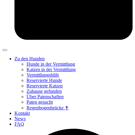
Zu den Hunden
Hunde in der Vermittlung
Katzen in der Vermittlung
Vermittlungshilfe
Reservierte Hunde
Reservierte Katzen
Zuhause gefunden
Über Patenschaften
Paten gesucht
Regenbogenbrücke ✝
Kontakt
News
FAQ