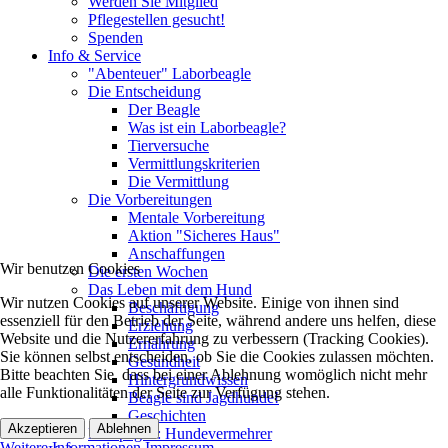
Werden Sie Mitglied
Pflegestellen gesucht!
Spenden
Info & Service
"Abenteuer" Laborbeagle
Die Entscheidung
Der Beagle
Was ist ein Laborbeagle?
Tierversuche
Vermittlungskriterien
Die Vermittlung
Die Vorbereitungen
Mentale Vorbereitung
Aktion "Sicheres Haus"
Anschaffungen
Wir benutzen Cookies
Die ersten Wochen
Das Leben mit dem Hund
Wir nutzen Cookies auf unserer Website. Einige von ihnen sind
Beschäftigung
essenziell für den Betrieb der Seite, während andere uns helfen, diese
Erziehung
Website und die Nutzererfahrung zu verbessern (Tracking Cookies).
Ernährung
Sie können selbst entscheiden, ob Sie die Cookies zulassen möchten.
Gesundheit
Bitte beachten Sie, dass bei einer Ablehnung womöglich nicht mehr
Hintergrundwissen
alle Funktionalitäten der Seite zur Verfügung stehen.
Beagle sind Jagdhunde!
Geschichten
Akzeptieren
Ablehnen
Kampagne: Hundevermehrer
Weitere Informationen
Impressum