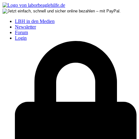
LBH in den Medien
Newsletter
Forum
Login