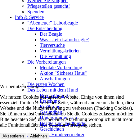
Werden Sie Mitglied
Pflegestellen gesucht!
Spenden
Info & Service
"Abenteuer" Laborbeagle
Die Entscheidung
Der Beagle
Was ist ein Laborbeagle?
Tierversuche
Vermittlungskriterien
Die Vermittlung
Die Vorbereitungen
Mentale Vorbereitung
Aktion "Sicheres Haus"
Anschaffungen
Die ersten Wochen
Wir benutzen Cookies
Das Leben mit dem Hund
Beschäftigung
Wir nutzen Cookies auf unserer Website. Einige von ihnen sind
Erziehung
essenziell für den Betrieb der Seite, während andere uns helfen, diese
Ernährung
Website und die Nutzererfahrung zu verbessern (Tracking Cookies).
Gesundheit
Sie können selbst entscheiden, ob Sie die Cookies zulassen möchten.
Hintergrundwissen
Bitte beachten Sie, dass bei einer Ablehnung womöglich nicht mehr
Beagle sind Jagdhunde!
alle Funktionalitäten der Seite zur Verfügung stehen.
Geschichten
Kampagne: Hundevermehrer
Akzeptieren
Ablehnen