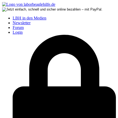
LBH in den Medien
Newsletter
Forum
Login