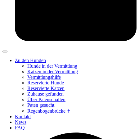
Zu den Hunden
Hunde in der Vermittlung
Katzen in der Vermittlung
Vermittlungshilfe
Reservierte Hunde
Reservierte Katzen
Zuhause gefunden
Über Patenschaften
Paten gesucht
Regenbogenbrücke ✝
Kontakt
News
FAQ