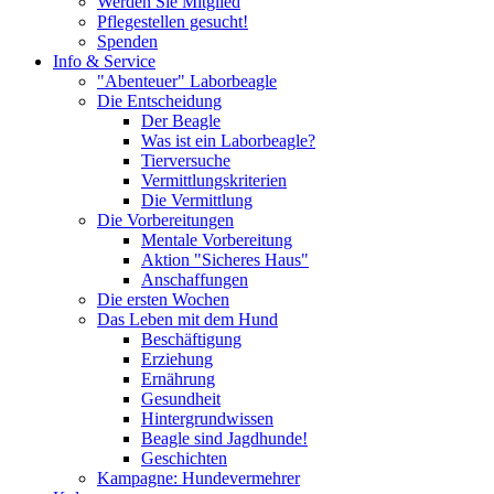
Werden Sie Mitglied
Pflegestellen gesucht!
Spenden
Info & Service
"Abenteuer" Laborbeagle
Die Entscheidung
Der Beagle
Was ist ein Laborbeagle?
Tierversuche
Vermittlungskriterien
Die Vermittlung
Die Vorbereitungen
Mentale Vorbereitung
Aktion "Sicheres Haus"
Anschaffungen
Die ersten Wochen
Das Leben mit dem Hund
Beschäftigung
Erziehung
Ernährung
Gesundheit
Hintergrundwissen
Beagle sind Jagdhunde!
Geschichten
Kampagne: Hundevermehrer