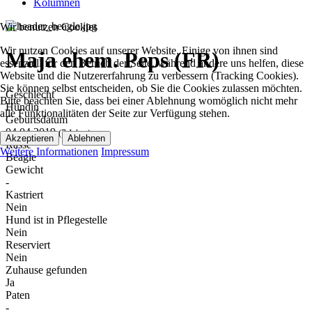
Kolumnen
Wir benutzen Cookies
Wir nutzen Cookies auf unserer Website. Einige von ihnen sind
Maja ehem. Peps (FR)
essenziell für den Betrieb der Seite, während andere uns helfen, diese
Website und die Nutzererfahrung zu verbessern (Tracking Cookies).
Sie können selbst entscheiden, ob Sie die Cookies zulassen möchten.
Geschlecht
Bitte beachten Sie, dass bei einer Ablehnung womöglich nicht mehr
Hündin
alle Funktionalitäten der Seite zur Verfügung stehen.
Geburtsdatum
04.04.2019
(7 Jahre)
Akzeptieren
Ablehnen
Rasse
Weitere Informationen
Impressum
Beagle
Gewicht
-
Kastriert
Nein
Hund ist in Pflegestelle
Nein
Reserviert
Nein
Zuhause gefunden
Ja
Paten
-