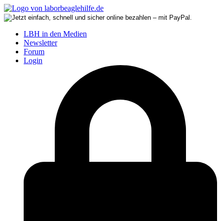
LBH in den Medien
Newsletter
Forum
Login