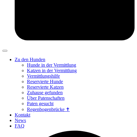
Zu den Hunden
Hunde in der Vermittlung
Katzen in der Vermittlung
Vermittlungshilfe
Reservierte Hunde
Reservierte Katzen
Zuhause gefunden
Über Patenschaften
Paten gesucht
Regenbogenbrücke ✝
Kontakt
News
FAQ