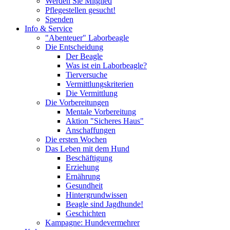
Werden Sie Mitglied
Pflegestellen gesucht!
Spenden
Info & Service
"Abenteuer" Laborbeagle
Die Entscheidung
Der Beagle
Was ist ein Laborbeagle?
Tierversuche
Vermittlungskriterien
Die Vermittlung
Die Vorbereitungen
Mentale Vorbereitung
Aktion "Sicheres Haus"
Anschaffungen
Die ersten Wochen
Das Leben mit dem Hund
Beschäftigung
Erziehung
Ernährung
Gesundheit
Hintergrundwissen
Beagle sind Jagdhunde!
Geschichten
Kampagne: Hundevermehrer