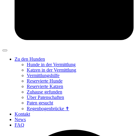
Zu den Hunden
Hunde in der Vermittlung
Katzen in der Vermittlung
Vermittlungshilfe
Reservierte Hunde
Reservierte Katzen
Zuhause gefunden
Über Patenschaften
Paten gesucht
Regenbogenbrücke ✝
Kontakt
News
FAQ