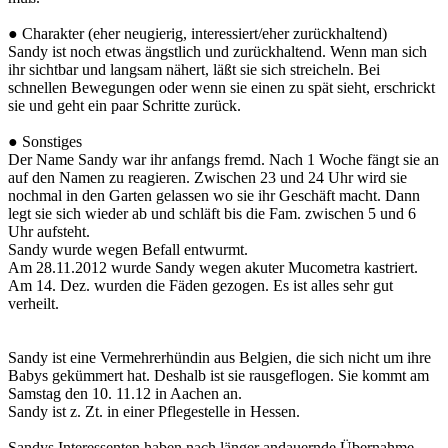
● Charakter (eher neugierig, interessiert/eher zurückhaltend)
Sandy ist noch etwas ängstlich und zurückhaltend. Wenn man sich
ihr sichtbar und langsam nähert, läßt sie sich streicheln. Bei
schnellen Bewegungen oder wenn sie einen zu spät sieht, erschrickt
sie und geht ein paar Schritte zurück.
● Sonstiges
Der Name Sandy war ihr anfangs fremd. Nach 1 Woche fängt sie an
auf den Namen zu reagieren. Zwischen 23 und 24 Uhr wird sie
nochmal in den Garten gelassen wo sie ihr Geschäft macht. Dann
legt sie sich wieder ab und schläft bis die Fam. zwischen 5 und 6
Uhr aufsteht.
Sandy wurde wegen Befall entwurmt.
Am 28.11.2012 wurde Sandy wegen akuter Mucometra kastriert.
Am 14. Dez. wurden die Fäden gezogen. Es ist alles sehr gut
verheilt.
Sandy ist eine Vermehrerhündin aus Belgien, die sich nicht um ihre
Babys gekümmert hat. Deshalb ist sie rausgeflogen. Sie kommt am
Samstag den 10. 11.12 in Aachen an.
Sandy ist z. Zt. in einer Pflegestelle in Hessen.
Sandys Interessenten haben nach länger andauernde Übernahme