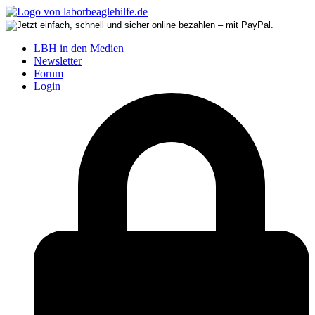
LBH in den Medien
Newsletter
Forum
Login