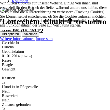
Kolumnen
Wir nutzen Cookies auf unserer Website. Einige von ihnen sind
essenziell für den Betrieb der Seite, während andere uns helfen, diese
Website und die Nutzererfahrung zu verbessern (Tracking Cookies).
Sie können selbst entscheiden, ob Sie die Cookies zulassen möchten.
Lotte ehem. Chuki ✞
verstorben
Bitte beachten Sie, dass bei einer Ablehnung womöglich nicht mehr
alle Funktionalitäten der Seite zur Verfügung stehen.
am 05.05.2022
Akzeptieren
Ablehnen
Weitere Informationen
Impressum
Geschlecht
Hündin
Geburtsdatum
01.01.2014
(8 Jahre)
Rasse
Beagle
Gewicht
-
Kastriert
Ja
Hund ist in Pflegestelle
Nein
Reserviert
Nein
Zuhause gefunden
Ja