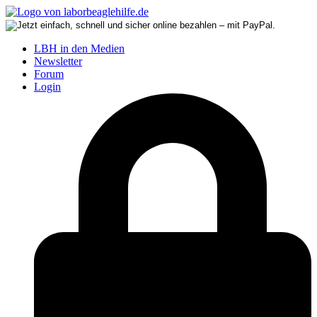
LBH in den Medien
Newsletter
Forum
Login