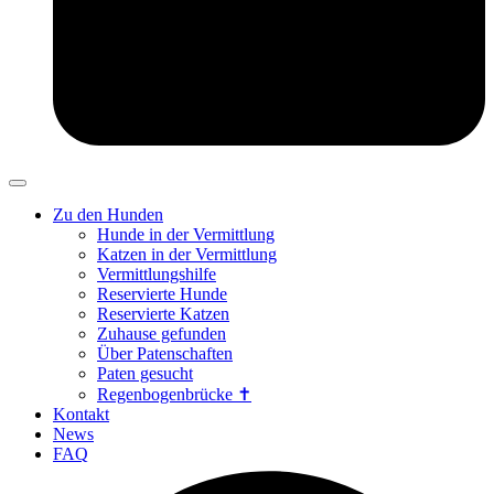
Zu den Hunden
Hunde in der Vermittlung
Katzen in der Vermittlung
Vermittlungshilfe
Reservierte Hunde
Reservierte Katzen
Zuhause gefunden
Über Patenschaften
Paten gesucht
Regenbogenbrücke ✝
Kontakt
News
FAQ