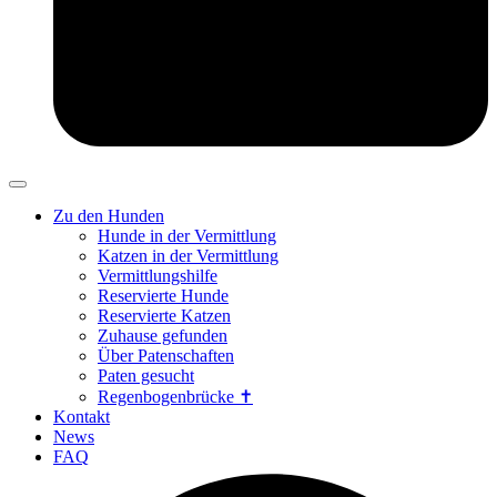
Zu den Hunden
Hunde in der Vermittlung
Katzen in der Vermittlung
Vermittlungshilfe
Reservierte Hunde
Reservierte Katzen
Zuhause gefunden
Über Patenschaften
Paten gesucht
Regenbogenbrücke ✝
Kontakt
News
FAQ