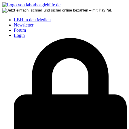
LBH in den Medien
Newsletter
Forum
Login