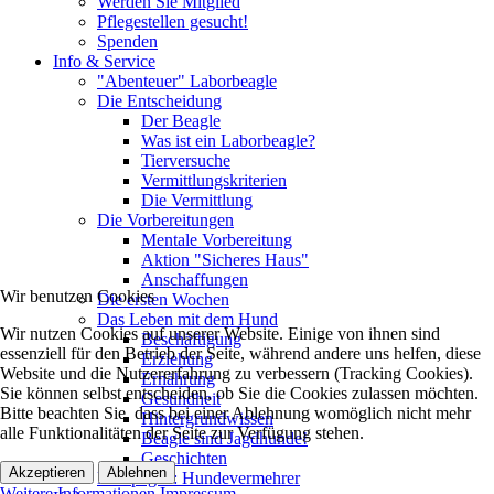
Werden Sie Mitglied
Pflegestellen gesucht!
Spenden
Info & Service
"Abenteuer" Laborbeagle
Die Entscheidung
Der Beagle
Was ist ein Laborbeagle?
Tierversuche
Vermittlungskriterien
Die Vermittlung
Die Vorbereitungen
Mentale Vorbereitung
Aktion "Sicheres Haus"
Anschaffungen
Wir benutzen Cookies
Die ersten Wochen
Das Leben mit dem Hund
Wir nutzen Cookies auf unserer Website. Einige von ihnen sind
Beschäftigung
essenziell für den Betrieb der Seite, während andere uns helfen, diese
Erziehung
Website und die Nutzererfahrung zu verbessern (Tracking Cookies).
Ernährung
Sie können selbst entscheiden, ob Sie die Cookies zulassen möchten.
Gesundheit
Bitte beachten Sie, dass bei einer Ablehnung womöglich nicht mehr
Hintergrundwissen
alle Funktionalitäten der Seite zur Verfügung stehen.
Beagle sind Jagdhunde!
Geschichten
Akzeptieren
Ablehnen
Kampagne: Hundevermehrer
Weitere Informationen
Impressum