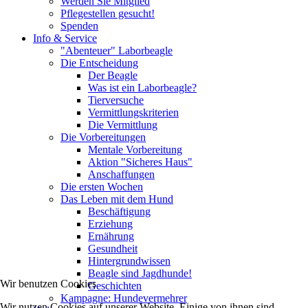
Werden Sie Mitglied
Pflegestellen gesucht!
Spenden
Info & Service
"Abenteuer" Laborbeagle
Die Entscheidung
Der Beagle
Was ist ein Laborbeagle?
Tierversuche
Vermittlungskriterien
Die Vermittlung
Die Vorbereitungen
Mentale Vorbereitung
Aktion "Sicheres Haus"
Anschaffungen
Die ersten Wochen
Das Leben mit dem Hund
Beschäftigung
Erziehung
Ernährung
Gesundheit
Hintergrundwissen
Beagle sind Jagdhunde!
Wir benutzen Cookies
Geschichten
Kampagne: Hundevermehrer
Wir nutzen Cookies auf unserer Website. Einige von ihnen sind