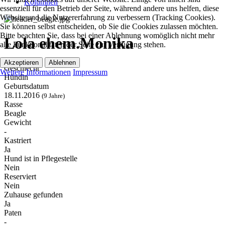
Kolumnen
essenziell für den Betrieb der Seite, während andere uns helfen, diese
Website und die Nutzererfahrung zu verbessern (Tracking Cookies).
Sie können selbst entscheiden, ob Sie die Cookies zulassen möchten.
Bitte beachten Sie, dass bei einer Ablehnung womöglich nicht mehr
Lola ehem.Monika
alle Funktionalitäten der Seite zur Verfügung stehen.
Akzeptieren
Ablehnen
Geschlecht
Weitere Informationen
Impressum
Hündin
Geburtsdatum
18.11.2016
(9 Jahre)
Rasse
Beagle
Gewicht
-
Kastriert
Ja
Hund ist in Pflegestelle
Nein
Reserviert
Nein
Zuhause gefunden
Ja
Paten
-