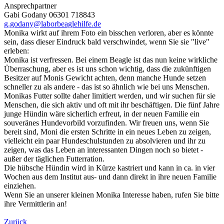
Ansprechpartner
Gabi Godany 06301 718843
g.godany@laborbeaglehilfe.de
Monika wirkt auf ihrem Foto ein bisschen verloren, aber es könnte
sein, dass dieser Eindruck bald verschwindet, wenn Sie sie "live"
erleben:
Monika ist verfressen. Bei einem Beagle ist das nun keine wirkliche
Überraschung, aber es ist uns schon wichtig, dass die zukünftigen
Besitzer auf Monis Gewicht achten, denn manche Hunde setzen
schneller zu als andere - das ist so ähnlich wie bei uns Menschen.
Monikas Futter sollte daher limitiert werden, und wir suchen für sie
Menschen, die sich aktiv und oft mit ihr beschäftigen. Die fünf Jahre
junge Hündin wäre sicherlich erfreut, in der neuen Familie ein
souveränes Hundevorbild vorzufinden. Wir freuen uns, wenn Sie
bereit sind, Moni die ersten Schritte in ein neues Leben zu zeigen,
vielleicht ein paar Hundeschulstunden zu absolvieren und ihr zu
zeigen, was das Leben an interessanten Dingen noch so bietet -
außer der täglichen Futterration.
Die hübsche Hündin wird in Kürze kastriert und kann in ca. in vier
Wochen aus dem Institut aus- und dann direkt in ihre neuen Familie
einziehen.
Wenn Sie an unserer kleinen Monika Interesse haben, rufen Sie bitte
ihre Vermittlerin an!
Zurück