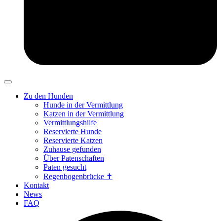
Zu den Hunden
Hunde in der Vermittlung
Katzen in der Vermittlung
Vermittlungshilfe
Reservierte Hunde
Reservierte Katzen
Zuhause gefunden
Über Patenschaften
Paten gesucht
Regenbogenbrücke ✝
Kontakt
News
FAQ