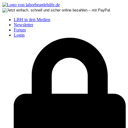
LBH in den Medien
Newsletter
Forum
Login