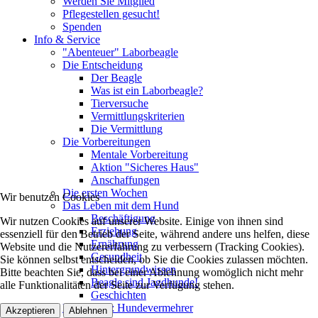
Werden Sie Mitglied
Pflegestellen gesucht!
Spenden
Info & Service
"Abenteuer" Laborbeagle
Die Entscheidung
Der Beagle
Was ist ein Laborbeagle?
Tierversuche
Vermittlungskriterien
Die Vermittlung
Die Vorbereitungen
Mentale Vorbereitung
Aktion "Sicheres Haus"
Anschaffungen
Die ersten Wochen
Wir benutzen Cookies
Das Leben mit dem Hund
Beschäftigung
Wir nutzen Cookies auf unserer Website. Einige von ihnen sind
Erziehung
essenziell für den Betrieb der Seite, während andere uns helfen, diese
Ernährung
Website und die Nutzererfahrung zu verbessern (Tracking Cookies).
Gesundheit
Sie können selbst entscheiden, ob Sie die Cookies zulassen möchten.
Hintergrundwissen
Bitte beachten Sie, dass bei einer Ablehnung womöglich nicht mehr
Beagle sind Jagdhunde!
alle Funktionalitäten der Seite zur Verfügung stehen.
Geschichten
Kampagne: Hundevermehrer
Akzeptieren
Ablehnen