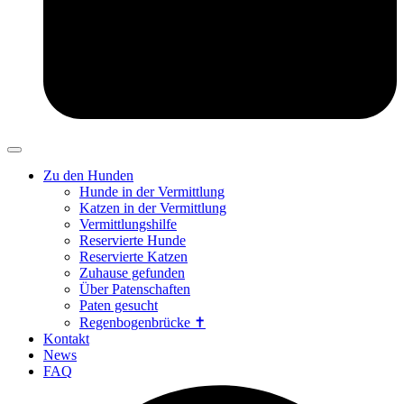
Zu den Hunden
Hunde in der Vermittlung
Katzen in der Vermittlung
Vermittlungshilfe
Reservierte Hunde
Reservierte Katzen
Zuhause gefunden
Über Patenschaften
Paten gesucht
Regenbogenbrücke ✝
Kontakt
News
FAQ