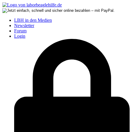
LBH in den Medien
Newsletter
Forum
Login