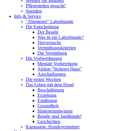
Werden Sie Mitglied
Pflegestellen gesucht!
Spenden
Info & Service
"Abenteuer" Laborbeagle
Die Entscheidung
Der Beagle
Was ist ein Laborbeagle?
Tierversuche
Vermittlungskriterien
Die Vermittlung
Die Vorbereitungen
Mentale Vorbereitung
Aktion "Sicheres Haus"
Anschaffungen
Die ersten Wochen
Das Leben mit dem Hund
Beschäftigung
Erziehung
Ernährung
Gesundheit
Hintergrundwissen
Beagle sind Jagdhunde!
Geschichten
Kampagne: Hundevermehrer