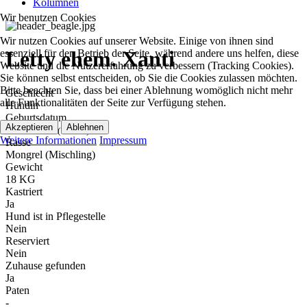
Kolumnen
Wir benutzen Cookies
Wir nutzen Cookies auf unserer Website. Einige von ihnen sind
Letty ehem. Xanti
essenziell für den Betrieb der Seite, während andere uns helfen, diese
Website und die Nutzererfahrung zu verbessern (Tracking Cookies).
Sie können selbst entscheiden, ob Sie die Cookies zulassen möchten.
Bitte beachten Sie, dass bei einer Ablehnung womöglich nicht mehr
Geschlecht
alle Funktionalitäten der Seite zur Verfügung stehen.
Hündin
Geburtsdatum
Akzeptieren
Ablehnen
29.06.2019
(7 Jahre)
Weitere Informationen
Impressum
Rasse
Mongrel (Mischling)
Gewicht
18 KG
Kastriert
Ja
Hund ist in Pflegestelle
Nein
Reserviert
Nein
Zuhause gefunden
Ja
Paten
-