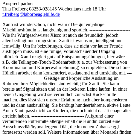
Ansprechpartner
Tina Freiberg 08253-928145 Wochentags nach 18 Uhr
t.freiberg@laborbeaglehilfe.de
Xanti ist wunderschön, nicht wahr? Die gut einjährige
Mischlingshündin ist langbeinig und sportlch. ---------------------------
Wie ihr Wurfgeschwister Xisco ist auch sie freundlich, jedoch
altersbedingt noch ungestüm. Xanti ist wachsam, intelligent und
lernwillig. Um ihr beizubringen, dass sie nicht vor lauter Freude
ausflippen muss, ist eine ruhige, vorausschauender Umgang
hilfreich. Xanti reagiert gut auf Entspannungsübungen, hier wäre
z.B. die Tellington-Touch-Bodenarbeit (u.a. zur Verbesserung von
Koordination und Körperwahrnehmung) zu empfehlen. Die schöne
Hündin arbeitet dann konzentriert, ausdauernd und umsichtig mit. ---
--------------------------- Geistige und körperliche Auslastung im
Rahmen ihrer Möglichkeiten sind wichtig für Xanti. Sie kann
bereits auf Signal sitzen und an der lockeren Leine laufen. In einer
neuen Umgebung wird sie vermutlich zunächst Rückschritte
machen, dies lässt sich unserer Erfahrung nach aber kompensieren
und ist dann ausbaufähig. Sie benötigt hundeerfahrene, aktive Leute.
Auch Xanti passt nicht zu Kindern, die noch nicht das Teenageralter
erreicht haben. ----------------------------------- Aufgrund einer
vermutenden Futtermittelallergie erhält die Hündin zurzeit eine
Ausschlussdiät/hypoallergene Diät, die im neuen Zuhause ggf.
fortgesetzt werden soll. Weitere Informationen über Mongrels finden