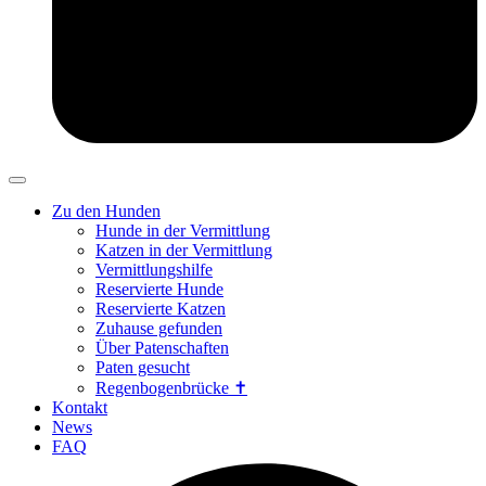
Zu den Hunden
Hunde in der Vermittlung
Katzen in der Vermittlung
Vermittlungshilfe
Reservierte Hunde
Reservierte Katzen
Zuhause gefunden
Über Patenschaften
Paten gesucht
Regenbogenbrücke ✝
Kontakt
News
FAQ