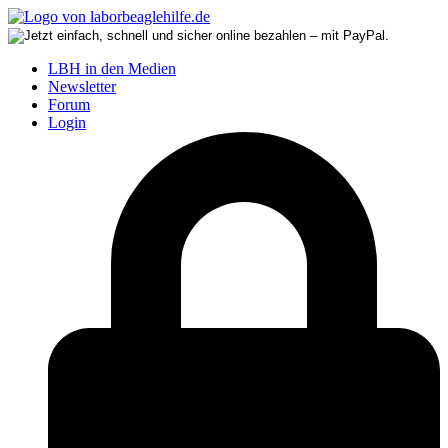
LBH in den Medien
Newsletter
Forum
Login